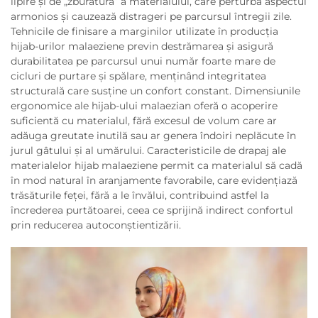
lipire și de „zburătură” a materialului, care perturbă aspectul
armonios și cauzează distrageri pe parcursul întregii zile.
Tehnicile de finisare a marginilor utilizate în producția
hijab-urilor malaeziene previn destrămarea și asigură
durabilitatea pe parcursul unui număr foarte mare de
cicluri de purtare și spălare, menținând integritatea
structurală care susține un confort constant. Dimensiunile
ergonomice ale hijab-ului malaezian oferă o acoperire
suficientă cu materialul, fără excesul de volum care ar
adăuga greutate inutilă sau ar genera îndoiri neplăcute în
jurul gâtului și al umărului. Caracteristicile de drapaj ale
materialelor hijab malaeziene permit ca materialul să cadă
în mod natural în aranjamente favorabile, care evidențiază
trăsăturile feței, fără a le învălui, contribuind astfel la
încrederea purtătoarei, ceea ce sprijină indirect confortul
prin reducerea autoconștientizării.