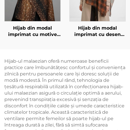
Hijab din modal
Hijab din modal
imprimat cu motive
imprimat cu desen
animale – imprimare
pătrat, brun închis
de căprioară
Hijab-ul malaezian oferă numeroase beneficii
practice care îmbunătățesc confortul și conveniența
zilnică pentru persoanele care își doresc soluții de
modă modestă. În primul rând, tehnologia de
țesătură respirabilă utilizată în confecționarea hijab-
ului malaezian asigură o circulație optimă a aerului,
prevenind transpirația excesivă și senzația de
disconfort în condițiile calde și umede caracteristice
climatelor tropicale. Această caracteristică de
ventilare permite femeilor să poarte hijab-ul pe
întreaga durată a zilei, fără să simtă sufocarea