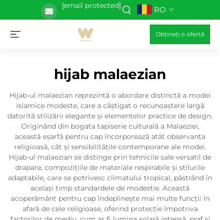
[email protected]
RO
Obțineți o ofertă
hijab malaezian
Hijab-ul malaezian reprezintă o abordare distinctă a modei
islamice modeste, care a câștigat o recunoaștere largă
datorită stilizării elegante și elementelor practice de design.
Originând din bogata tapiserie culturală a Malaeziei,
această eșarfă pentru cap încorporează atât observanța
religioasă, cât și sensibilitățile contemporane ale modei.
Hijab-ul malaezian se distinge prin tehnicile sale versatil de
drapare, compozițiile de materiale respirabile și stilurile
adaptabile, care se potrivesc climatului tropical, păstrând în
același timp standardele de modestie. Această
acoperământ pentru cap îndeplinește mai multe funcții în
afară de cele religioase, oferind protecție împotriva
factorilor de mediu, cum ar fi lumina solară intensă, praf și