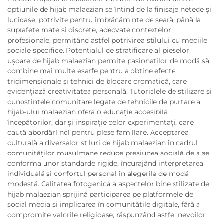
opțiunile de hijab malaezian se întind de la finisaje netede și
lucioase, potrivite pentru îmbrăcăminte de seară, până la
suprafețe mate și discrete, adecvate contextelor
profesionale, permițând astfel potrivirea stilului cu mediile
sociale specifice. Potențialul de stratificare al pieselor
ușoare de hijab malaezian permite pasionaților de modă să
combine mai multe eșarfe pentru a obține efecte
tridimensionale și tehnici de blocare cromatică, care
evidențiază creativitatea personală. Tutorialele de stilizare și
cunoștințele comunitare legate de tehnicile de purtare a
hijab-ului malaezian oferă o educație accesibilă
începătorilor, dar și inspirație celor experimentați, care
caută abordări noi pentru piese familiare. Acceptarea
culturală a diverselor stiluri de hijab malaezian în cadrul
comunităților musulmane reduce presiunea socială de a se
conforma unor standarde rigide, încurajând interpretarea
individuală și confortul personal în alegerile de modă
modestă. Calitatea fotogenică a aspectelor bine stilizate de
hijab malaezian sprijină participarea pe platformele de
social media și implicarea în comunitățile digitale, fără a
compromite valorile religioase, răspunzând astfel nevoilor