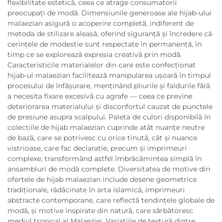
flexibilitate estetică, ceea ce atrage consumatorii
preocupați de modă. Dimensiunile generoase ale hijab-ului
malaezian asigură o acoperire completă, indiferent de
metoda de stilizare aleasă, oferind siguranță și încredere că
cerințele de modestie sunt respectate în permanență, în
timp ce se explorează expresia creativă prin modă.
Caracteristicile materialelor din care este confecționat
hijab-ul malaezian facilitează manipularea ușoară în timpul
procesului de înfășurare, menținând pliurile și faldurile fără
a necesita fixare excesivă cu agrafe — ceea ce previne
deteriorarea materialului și disconfortul cauzat de punctele
de presiune asupra scalpului. Paleta de culori disponibilă în
colecțiile de hijab malaezian cuprinde atât nuanțe neutre
de bază, care se potrivesc cu orice tinută, cât și nuance
vistrioase, care fac declarație, precum și imprimeuri
complexe, transformând astfel îmbrăcămintea simplă în
ansambluri de modă complete. Diversitatea de motive din
ofertele de hijab malaezian include desene geometrice
tradiționale, rădăcinate în arta islamică, imprimeuri
abstracte contemporane, care reflectă tendințele globale de
modă, și motive inspirate din natură, care sărbătoresc
mediul tropical al Malaeziei. Variațiile de textură dintre