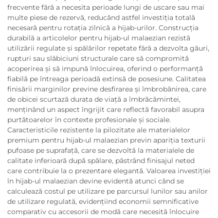
frecvente fără a necesita perioade lungi de uscare sau mai
multe piese de rezervă, reducând astfel investiția totală
necesară pentru rotația zilnică a hijab-urilor. Construcția
durabilă a articolelor pentru hijab-ul malaezian rezistă
utilizării regulate și spălărilor repetate fără a dezvolta găuri,
rupturi sau slăbiciuni structurale care să compromită
acoperirea și să impună înlocuirea, oferind o performanță
fiabilă pe întreaga perioadă extinsă de posesiune. Calitatea
finisării marginilor previne desfirarea și îmbrobănirea, care
de obicei scurtază durata de viață a îmbrăcămintei,
menținând un aspect îngrijit care reflectă favorabil asupra
purtătoarelor în contexte profesionale și sociale.
Caracteristicile rezistente la pilozitate ale materialelor
premium pentru hijab-ul malaezian previn apariția texturii
pufoase pe suprafață, care se dezvoltă la materialele de
calitate inferioară după spălare, păstrând finisajul neted
care contribuie la o prezentare elegantă. Valoarea investiției
în hijab-ul malaezian devine evidentă atunci când se
calculează costul pe utilizare pe parcursul lunilor sau anilor
de utilizare regulată, evidențiind economii semnificative
comparativ cu accesorii de modă care necesită înlocuire