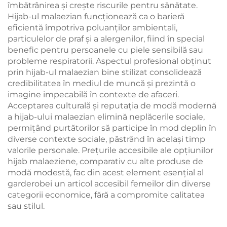
îmbătrânirea și crește riscurile pentru sănătate.
Hijab-ul malaezian funcționează ca o barieră
eficientă împotriva poluanților ambientali,
particulelor de praf și a alergenilor, fiind în special
benefic pentru persoanele cu piele sensibilă sau
probleme respiratorii. Aspectul profesional obținut
prin hijab-ul malaezian bine stilizat consolidează
credibilitatea în mediul de muncă și prezintă o
imagine impecabilă în contexte de afaceri.
Acceptarea culturală și reputația de modă modernă
a hijab-ului malaezian elimină neplăcerile sociale,
permițând purtătorilor să participe în mod deplin în
diverse contexte sociale, păstrând în același timp
valorile personale. Prețurile accesibile ale opțiunilor
hijab malaeziene, comparativ cu alte produse de
modă modestă, fac din acest element esențial al
garderobei un articol accesibil femeilor din diverse
categorii economice, fără a compromite calitatea
sau stilul.