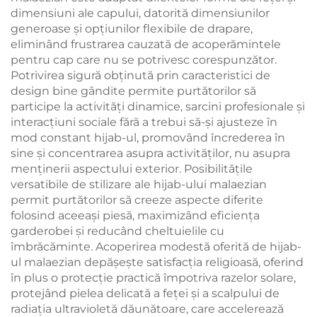
dimensiuni ale capului, datorită dimensiunilor
generoase și opțiunilor flexibile de drapare,
eliminând frustrarea cauzată de acoperămintele
pentru cap care nu se potrivesc corespunzător.
Potrivirea sigură obținută prin caracteristici de
design bine gândite permite purtătorilor să
participe la activități dinamice, sarcini profesionale și
interacțiuni sociale fără a trebui să-și ajusteze în
mod constant hijab-ul, promovând încrederea în
sine și concentrarea asupra activităților, nu asupra
menținerii aspectului exterior. Posibilitățile
versatibile de stilizare ale hijab-ului malaezian
permit purtătorilor să creeze aspecte diferite
folosind aceeași piesă, maximizând eficiența
garderobei și reducând cheltuielile cu
îmbrăcăminte. Acoperirea modestă oferită de hijab-
ul malaezian depășește satisfacția religioasă, oferind
în plus o protecție practică împotriva razelor solare,
protejând pielea delicată a feței și a scalpului de
radiația ultravioletă dăunătoare, care accelerează