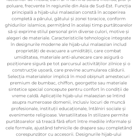
poluare, frecvente în regiunile din Asia de Sud-Est. Funcția
principală a hijab-ului malaezian constă în acoperirea
completă a părului, gâtului și zonei toracice, conform
ghidurilor islamice, permițând în același timp purtătoarelor
să-și exprime stilul personal prin diverse culori, motive și
alegeri de materiale. Caracteristicile tehnologice integrate
în designurile moderne ale hijab-ului malaezian includ
proprietăți de evacuare a umidității, care combat
umiditatea, materiale anti-alunecare care asigură o
poziționare sigură pe tot parcursul activităților zilnice și o
construcție ușoară, care previne acumularea căldurii.
Selecția materialelor implică în mod obișnuit amestecuri
premium de bumbac, chiffon, georgette sau materiale
sintetice special concepute pentru confort în condiții de
vreme caldă. Aplicațiile hijab-ului malaezian se întind
asupra numeroase domenii, inclusiv locuri de muncă
profesionale, instituții educaționale, întâlniri sociale și
evenimente religioase. Versatilitatea în stilizare permite
purtătoarelor să treacă fără efort între mediile informale și
cele formale, ajustând tehnicile de drapare sau completând
corespunzător cu accesorii. Designurile hijab-ului