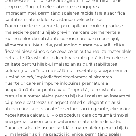
potrivește stilurilor de viață agitați, în care limitările de
timp restrâng rutinele elaborate de îngrijire a
îmbrăcămintei, permițând spălarea rapidă fără a sacrifica
calitatea materialului sau standardele estetice.
Tratamentele rezistente la pete aplicate multor produse
malaeziene pentru hijab previn marcare permanentă a
materialelor de substanțe comune precum machiajul,
alimentele și băuturile, prelungind durata de viață utilă a
fiecărei piese dincolo de ceea ce ar putea realiza materialele
netratate. Rezistența la decolorare integrată în textilele de
calitate pentru hijab-ul malaezian asigură stabilitatea
coloranților vii în urma spălărilor repetate și a expunerii la
lumină solară, împiedicând decolorarea și alterarea
nuanțelor care ar impune înlocuirea prematură a
acoperământelor pentru cap. Proprietățile rezistente la
crețuri ale materialelor pentru hijab-ul malaezian înseamnă
că piesele păstrează un aspect neted și elegant chiar și
atunci când sunt stocate în sertare sau în geante, eliminând
necesitatea călcatului – o procedură care consumă timp și
energie, iar uneori poate deteriora materialele delicate.
Caracteristica de uscare rapidă a materialelor pentru hijab-
ul malaezian sprijină practici igienice, permițând spălări