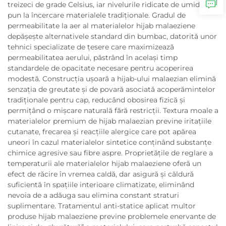
treizeci de grade Celsius, iar nivelurile ridicate de umiditate
pun la încercare materialele tradiționale. Gradul de
permeabilitate la aer al materialelor hijab malaeziene
depășește alternativele standard din bumbac, datorită unor
tehnici specializate de țesere care maximizează
permeabilitatea aerului, păstrând în același timp
standardele de opacitate necesare pentru acoperirea
modestă. Construcția ușoară a hijab-ului malaezian elimină
senzația de greutate și de povară asociată acoperămintelor
tradiționale pentru cap, reducând obosirea fizică și
permițând o mișcare naturală fără restricții. Textura moale a
materialelor premium de hijab malaezian previne iritațiile
cutanate, frecarea și reacțiile alergice care pot apărea
uneori în cazul materialelor sintetice conținând substanțe
chimice agresive sau fibre aspre. Proprietățile de reglare a
temperaturii ale materialelor hijab malaeziene oferă un
efect de răcire în vremea caldă, dar asigură și căldură
suficientă în spațiile interioare climatizate, eliminând
nevoia de a adăuga sau elimina constant straturi
suplimentare. Tratamentul anti-statice aplicat multor
produse hijab malaeziene previne problemele enervante de