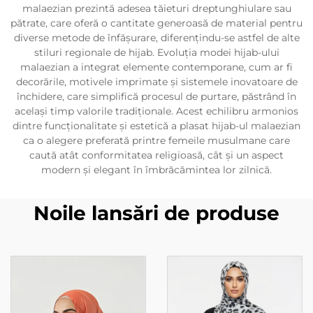
malaezian prezintă adesea tăieturi dreptunghiulare sau
pătrate, care oferă o cantitate generoasă de material pentru
diverse metode de înfășurare, diferențindu-se astfel de alte
stiluri regionale de hijab. Evoluția modei hijab-ului
malaezian a integrat elemente contemporane, cum ar fi
decorările, motivele imprimate și sistemele inovatoare de
închidere, care simplifică procesul de purtare, păstrând în
același timp valorile tradiționale. Acest echilibru armonios
dintre funcționalitate și estetică a plasat hijab-ul malaezian
ca o alegere preferată printre femeile musulmane care
caută atât conformitatea religioasă, cât și un aspect
modern și elegant în îmbrăcămintea lor zilnică.
Noile lansări de produse