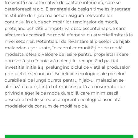
frecventă sau alternative de calitate inferioară, care se
deteriorează rapid. Elementele de design timeles integrate
în stilurile de hijab malaezian asigură relevanța lor
continuă, în ciuda schimbărilor tendințelor de modă,
protejând achizițiile împotriva obsolescenței rapide care
afectează accesorii de modă efemere, cu atracție limitată la
nivel sezonier. Potențialul de revânzare al pieselor de hijab
malaezian ușor uzate, în cadrul comunităților de modă
modestă, oferă o valoare de ieșire pentru proprietarii care
doresc să-și reînnoiască colecțiile, recuperând parțial
investiția inițială și prelungind ciclul de viață al produselor
prin piețele secundare. Beneficiile ecologice ale pieselor
durabile și de lungă durată pentru hijab-ul malaezian se
aliniază cu conștiința tot mai crescută a consumatorilor
privind alegerile de modă durabilă, care minimizează
deșeurile textile și reduc amprenta ecologică asociată
modelelor de consum de modă rapidă.