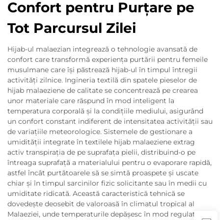
Confort pentru Purțare pe
Tot Parcursul Zilei
Hijab-ul malaezian integrează o tehnologie avansată de
confort care transformă experiența purtării pentru femeile
musulmane care își păstrează hijab-ul în timpul întregii
activități zilnice. Ingineria textilă din spatele pieselor de
hijab malaeziene de calitate se concentrează pe crearea
unor materiale care răspund în mod inteligent la
temperatura corporală și la condițiile mediului, asigurând
un confort constant indiferent de intensitatea activității sau
de variațiile meteorologice. Sistemele de gestionare a
umidității integrate în textilele hijab malaeziene extrag
activ transpirația de pe suprafața pielii, distribuind-o pe
întreaga suprafață a materialului pentru o evaporare rapidă,
astfel încât purtătoarele să se simtă proaspete și uscate
chiar și în timpul sarcinilor fizic solicitante sau în medii cu
umiditate ridicată. Această caracteristică tehnică se
dovedește deosebit de valoroasă în climatul tropical al
Malaeziei, unde temperaturile depășesc în mod regulat