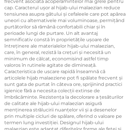
frecvent asociată acoperămintelor mai grele pentru
cap. Caracterul ușor al hijab-ului malaezian reduce
tensiunea asupra gâtului și cefaleele care pot apărea
uneori cu alternativele mai voluminoase, permițând
purtătorilor să rămână confortabili chiar și în
perioade lungi de purtare. Un alt avantaj
semnificativ constă în proprietățile ușoare de
întreținere ale materialelor hijab-ului malaezian,
care, în general, rezistă la crețuri și necesită un
minimum de călcat, economisind astfel timp
valoros în rutinele agitate de dimineață.
Caracteristica de uscare rapidă înseamnă că
articolele hijab malaeziene pot fi spălate frecvent și
sunt gata de purtat în câteva ore, sprijinind practici
igienice fără a necesita colecții extinse de
îmbrăcăminte. Rezistența la decolorare a țesăturilor
de calitate ale hijab-ului malaezian asigură
menținerea strălucirii nuanțelor vii și a desenelor
prin multiple cicluri de spălare, oferind o valoare pe
termen lung investiției. Designul hijab-ului
malaezian este adaptat diferitelor forme ale feței și