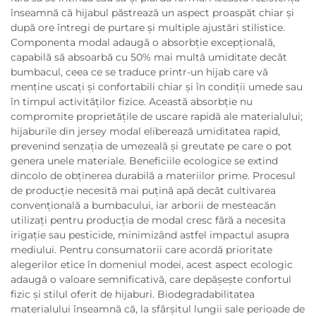
înseamnă că hijabul păstrează un aspect proaspăt chiar și
după ore întregi de purtare și multiple ajustări stilistice.
Componenta modal adaugă o absorbție excepțională,
capabilă să absoarbă cu 50% mai multă umiditate decât
bumbacul, ceea ce se traduce printr-un hijab care vă
menține uscați și confortabili chiar și în condiții umede sau
în timpul activităților fizice. Această absorbție nu
compromite proprietățile de uscare rapidă ale materialului;
hijaburile din jersey modal eliberează umiditatea rapid,
prevenind senzația de umezeală și greutate pe care o pot
genera unele materiale. Beneficiile ecologice se extind
dincolo de obținerea durabilă a materiilor prime. Procesul
de producție necesită mai puțină apă decât cultivarea
convențională a bumbacului, iar arborii de mesteacăn
utilizați pentru producția de modal cresc fără a necesita
irigație sau pesticide, minimizând astfel impactul asupra
mediului. Pentru consumatorii care acordă prioritate
alegerilor etice în domeniul modei, acest aspect ecologic
adaugă o valoare semnificativă, care depășește confortul
fizic și stilul oferit de hijaburi. Biodegradabilitatea
materialului înseamnă că, la sfârșitul lungii sale perioade de