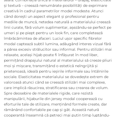
și textură – creează nenumărate posibilități de exprimare
creativă în cadrul parametrilor modei modeste. Atunci
când dorești un aspect elegant și profesional pentru
mediile de muncă, netedea naturală a materialului creează
linii curate, fără volum suplimentar, așezându-se perfect pe
umeri și pe piept pentru un look fin, care completează
îmbrăcămintea de afaceri. Luciul ușor specific fibrelor
modal captează subtil lumina, adăugând interes vizual fără
a părea excesiv strălucitor sau informal. Pentru stilizări mai
relaxate, același hijab poate fi înfășurat în mod liber,
permițând drapajului natural al materialului să creeze pliuri
moi și mișcare, transmițând o estetică neîngrijită și
prietenoasă, ideală pentru ieșirile informale sau întâlnirile
sociale. Elasticitatea materialului se dovedește extrem de
valoroasă atunci când se creează stilizări mai complexe,
care implică răsucirea, stratificarea sau crearea de volum.
Spre deosebire de materialele rigide, care rezistă
manipulării, hijaburile din jersey modal cooperează cu
eforturile tale de stilizare, menținând formele create, dar
rămânând confortabile pe cap și gât. Această natură
cooperantă înseamnă că petreci mai puțin timp luptându-