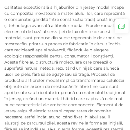
Calitatea excepțională a hijaburilor din jersey modal începe
cu compoziția inovatoare a materialului lor, care reprezintă
o combinație gândită între construcția tradițională în jersey
și tehnologia avansată a fibrelor modal. Fibrele modal,
elementul de bază al senzației de lux oferite de acest
material, sunt produse din surse regenerabile de arbori de
mesteacăn, printr-un proces de fabricație în circuit închis
care reciclează apa și solvenții, făcându-le o alegere
ecologic responsabilă pentru consumatorii conștienți.
Aceste fibre au o structură moleculară care creează o
suprafață natural netedă, rezultând un hijab care alunecă
ușor pe piele, fără să se agațe sau să tragă. Procesul de
producție al fibrelor modal implică transformarea celulozei
obținute din arborii de mesteacăn în fibre fine, care sunt
apoi țesute sau tricotate împreună cu materialul tradițional
în jersey, creând un material hibrid care captează cele mai
bune caracteristici ale ambelor componente. Elementul de
jersey asigură elasticitatea și capacitatea de revenire
necesare, astfel încât, atunci când fixați hijabul sau îl
ajustați pe parcursul zilei, acesta revine la forma sa inițială,
fără să se întindă sau să-și piardă forma. Această rezistență