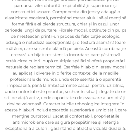
parcursul zilei datorită respirabilității superioare și
construcției ușoare. Componenta din jersey adaugă o
elasticitate excelentă, permițând materialului să-și mențină
forma fără a-și pierde structura, chiar și în cazul unor
perioade lungi de purtare. Fibrele modal, obținute din pulpa
de mesteacăn printr-un proces de fabricație ecologic,
adaugă o netedeză excepțională și o textură asemănătoare
mătăsei, care se simte blândă pe piele. Această combinație
creează un hijab rezistent la încordare, care păstrează
strălucirea culorii după multiple spălări și oferă proprietăți
naturale de reglare termică. Eșarfele hijab din jersey modal
au aplicații diverse în diferite contexte: de la mediile
profesionale de muncă, unde este esențială o aparență
impecabilă, până la îmbrăcăminte casual pentru uz zilnic,
unde confortul este prioritar, și chiar în situații legate de un
stil de viață activ, unde capacitatea de evacuare a umidității
devine valoroasă. Caracteristicile tehnologice integrate în
aceste hijaburi includ absorbția superioară a umidității, care
menține purtătorul uscat și confortabil, proprietățile
antimicrobiene care asigură prospățimea și retenția
excepțională a culorii, garantând o atracție vizuală durabilă.