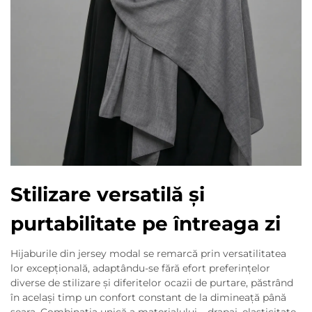
Stilizare versatilă și
purtabilitate pe întreaga zi
Hijaburile din jersey modal se remarcă prin versatilitatea
lor excepțională, adaptându-se fără efort preferințelor
diverse de stilizare și diferitelor ocazii de purtare, păstrând
în același timp un confort constant de la dimineață până
seara. Combinația unică a materialului – drapaj, elasticitate