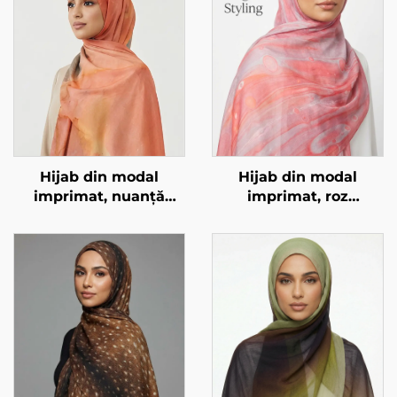
Hijab din modal
Hijab din modal
imprimat, nuanță
imprimat, roz
portocaliu-marmorat
marmură