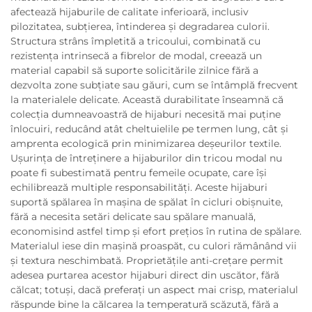
afectează hijaburile de calitate inferioară, inclusiv
pilozitatea, subțierea, întinderea și degradarea culorii.
Structura strâns împletită a tricoului, combinată cu
rezistența intrinsecă a fibrelor de modal, creează un
material capabil să suporte solicitările zilnice fără a
dezvolta zone subțiate sau găuri, cum se întâmplă frecvent
la materialele delicate. Această durabilitate înseamnă că
colecția dumneavoastră de hijaburi necesită mai puține
înlocuiri, reducând atât cheltuielile pe termen lung, cât și
amprenta ecologică prin minimizarea deșeurilor textile.
Ușurința de întreținere a hijaburilor din tricou modal nu
poate fi subestimată pentru femeile ocupate, care își
echilibrează multiple responsabilități. Aceste hijaburi
suportă spălarea în mașina de spălat în cicluri obișnuite,
fără a necesita setări delicate sau spălare manuală,
economisind astfel timp și efort prețios în rutina de spălare.
Materialul iese din mașină proaspăt, cu culori rămânând vii
și textura neschimbată. Proprietățile anti-crețare permit
adesea purtarea acestor hijaburi direct din uscător, fără
călcat; totuși, dacă preferați un aspect mai crisp, materialul
răspunde bine la călcarea la temperatură scăzută, fără a