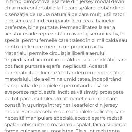
în timp; dimpotrivă, eşarfele din jersey modal devin
chiar mai confortabile la fiecare spălare, dobândind
o senzație de uzură naturală pe care mulți utilizatori
o descriu ca fiind comparabilă cu cea a hainelor
preferate, bine purtate. Permeabilitatea la aer a
acestor eşarfe reprezintă un avantaj semnificativ, în
special pentru femeile care trăiesc în climă caldă sau
pentru cele care mențin un program activ.
Materialul permite circulația liberă a aerului,
împiedicând acumularea căldurii și a umidității, care
pot face purtarea eşarfei neplăcută. Această
permeabilitate lucrează în tandem cu proprietățile
materialului de a elimina umiditatea, îndepărtând
transpirația de pe piele și permițându-i să se
evaporeze rapid, astfel încât să vă simțiți proaspete
pe tot parcursul zilei. Un alt beneficiu important
constă în ușurința întreținerii eşarfelor din jersey
modal. Spre deosebire de materialele delicate, care
necesită manipulare specială, aceste eşarfe rezistă
spălării obișnuite în mașina de spălat, fără a-și pierde
forma, culoarea sau moalețea. Ele sunt rezistente