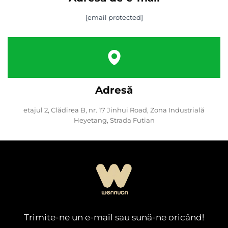
[email protected]
Adresă
etajul 2, Clădirea B, nr. 17 Jinhui Road, Zona Industrială
Heyetang, Strada Futian
Trimite-ne un e-mail sau sună-ne oricând!