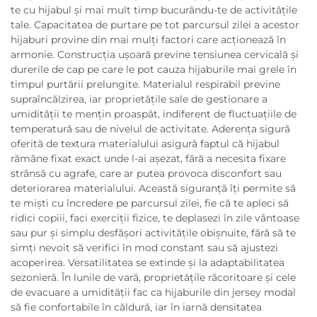
te cu hijabul și mai mult timp bucurându-te de activitățile
tale. Capacitatea de purtare pe tot parcursul zilei a acestor
hijaburi provine din mai mulți factori care acționează în
armonie. Construcția ușoară previne tensiunea cervicală și
durerile de cap pe care le pot cauza hijaburile mai grele în
timpul purtării prelungite. Materialul respirabil previne
supraîncălzirea, iar proprietățile sale de gestionare a
umidității te mențin proaspăt, indiferent de fluctuațiile de
temperatură sau de nivelul de activitate. Aderența sigură
oferită de textura materialului asigură faptul că hijabul
rămâne fixat exact unde l-ai așezat, fără a necesita fixare
strânsă cu agrafe, care ar putea provoca disconfort sau
deteriorarea materialului. Această siguranță îți permite să
te miști cu încredere pe parcursul zilei, fie că te apleci să
ridici copiii, faci exerciții fizice, te deplasezi în zile vântoase
sau pur și simplu desfășori activitățile obișnuite, fără să te
simți nevoit să verifici în mod constant sau să ajustezi
acoperirea. Versatilitatea se extinde și la adaptabilitatea
sezonieră. În lunile de vară, proprietățile răcoritoare și cele
de evacuare a umidității fac ca hijaburile din jersey modal
să fie confortabile în căldură, iar în iarnă densitatea