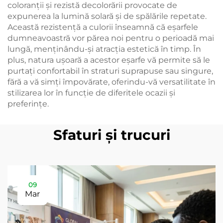
coloranții și rezistă decolorării provocate de
expunerea la lumină solară și de spălările repetate.
Această rezistență a culorii înseamnă că eşarfele
dumneavoastră vor părea noi pentru o perioadă mai
lungă, menținându-și atracția estetică în timp. În
plus, natura ușoară a acestor eşarfe vă permite să le
purtați confortabil în straturi suprapuse sau singure,
fără a vă simți împovărate, oferindu-vă versatilitate în
stilizarea lor în funcție de diferitele ocazii și
preferințe.
Sfaturi și trucuri
09
Mar