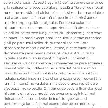
suferi deteriorări. Această ușurință de întreținere se extinde
și la rezistența la pete: suprafața netedă a fibrelor de modal
nu reține murdăria și uleiurile în același mod ca materialele
mai aspre, ceea ce înseamnă că petele se elimină adesea
ușor în timpul spălării obișnuite. Reținerea culorii la
hijaburile din tricou modal reprezintă o altă dimensiune a
valorii lor pe termen lung. Materialul absoarbe și păstrează
coloranții în mod excepțional, iar culorile rămân autentice
și vii pe parcursul anilor de purtare și spălare. Spre
deosebire de materialele mai ieftine, la care culorile se
decolorează până devin umbre palide ale strălucirii lor
inițiale, aceste hijaburi mențin impactul lor estetic,
asigurându-vă că garderoba dumneavoastră pare actuală și
bine întreținută, indiferent de durata deținerii anumitor
piese. Rezistența materialului la deteriorarea cauzată de
radiația solară înseamnă că chiar și expunerea frecventă la
lumină intensă nu va determina decolorarea rapidă care
afectează multe textile. Din punct de vedere financiar, deși
hijaburile din tricou modal pot avea un preț inițial mai
ridicat decât alternativele de bază, longevitatea și
performanța lor le fac mai economice pe termen lung,