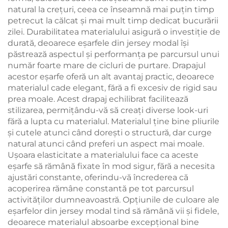
natural la crețuri, ceea ce înseamnă mai puțin timp
petrecut la călcat și mai mult timp dedicat bucurării
zilei. Durabilitatea materialului asigură o investiție de
durată, deoarece eşarfele din jersey modal își
păstrează aspectul și performanța pe parcursul unui
număr foarte mare de cicluri de purtare. Drapajul
acestor eşarfe oferă un alt avantaj practic, deoarece
materialul cade elegant, fără a fi excesiv de rigid sau
prea moale. Acest drapaj echilibrat facilitează
stilizarea, permițându-vă să creați diverse look-uri
fără a lupta cu materialul. Materialul ține bine pliurile
și cutele atunci când dorești o structură, dar curge
natural atunci când preferi un aspect mai moale.
Ușoara elasticitate a materialului face ca aceste
eşarfe să rămână fixate în mod sigur, fără a necesita
ajustări constante, oferindu-vă încrederea că
acoperirea rămâne constantă pe tot parcursul
activităților dumneavoastră. Opțiunile de culoare ale
eşarfelor din jersey modal tind să rămână vii și fidele,
deoarece materialul absoarbe excepțional bine