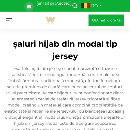
[email protected]
RO
Obțineți o ofertă
șaluri hijab din modal tip
jersey
Eșarfele hijab din jersey modal reprezintă o fuziune
sofisticată între tehnologia modernă a materialelor și
îmbrăcămintea tradițională modestă, oferind femeilor o
soluție premium de eșarfă care pune accentul pe confort,
stil și practicitate. Aceste hijaburi sunt confecționate dintr-
un amestec special de țesătură jersey tricotată și fibre
modal, creând un material care combină proprietățile de
elasticitate și revenire ale jersey-ului cu blândețea luxoasă și
drapajul elegant al modalului. Funcția principală a eșarfelor
hijab din jersey modal este de a asigura acoperirea
modestă, în timp ce garantează portabilitatea pe tot