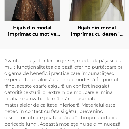
Hijab din modal
Hijab din modal
imprimat cu motive
imprimat cu desen în
animale – imprimare
degradare
de căprioară
Avantajele eşarfurilor din jersey modal depășesc cu
mult funcționalitatea de bază, oferind purtătoarelor
o gamă de beneficii practice care îmbunătățesc
experiența lor zilnică cu moda modestă. În primul
rând, aceste eşarfe asigură un confort inegalat
datorită texturii lor extrem de moi, care elimină
iritația și senzația de mâncărimi asociate
materialelor de calitate inferioară. Materialul este
neted în contact cu fața și gâtul, prevenind
disconfortul care poate apărea în timpul purtării pe
perioade lungi. Această moalețe nu se diminuează