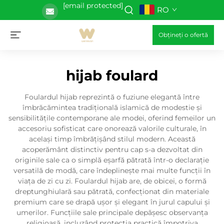
[email protected]
RO
Obțineți o ofertă
hijab foulard
Foulardul hijab reprezintă o fuziune elegantă între
îmbrăcămintea tradițională islamică de modestie și
sensibilitățile contemporane ale modei, oferind femeilor un
accesoriu sofisticat care onorează valorile culturale, în
același timp îmbrățișând stilul modern. Această
acoperământ distinctiv pentru cap s-a dezvoltat din
originile sale ca o simplă eșarfă pătrată într-o declarație
versatilă de modă, care îndeplinește mai multe funcții în
viața de zi cu zi. Foulardul hijab are, de obicei, o formă
dreptunghiulară sau pătrată, confecționat din materiale
premium care se drapă ușor și elegant în jurul capului și
umerilor. Funcțiile sale principale depășesc observanța
religioasă, incluzând protecția practică împotriva