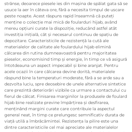
strânse, deoarece piesele ies din mașina de spălat gata să se
usuce la aer în câteva ore, fără a necesita timpul de uscare
peste noapte. Acest răspuns rapid înseamnă că puteți
menține o colecție mai mică de foularduri hijab, având
mereu opțiuni curate la dispoziție, reducând astfel atât
investiția inițială, cât și necesarul continuu de spațiu de
depozitare. Caracteristicile de rezistență la cută ale
materialelor de calitate ale foulardului hijab elimină
călcarea din rutina dumneavoastră pentru majoritatea
pieselor, economisind timp și energie, în timp ce vă asigură
întotdeauna un aspect impecabil și bine aranjat. Pentru
acele ocazii în care călcarea devine dorită, materialele
răspund bine la temperaturi moderate, fără a se arde sau a
dezvolta luciu, spre deosebire de unele alternative sintetice
care prezintă deteriorări vizibile ca urmare a contactului cu
fierul de călcat. Finisarea marginilor la produsele de foulard
hijab bine realizate previne împărțirea și desfirarea,
menținând margini curate care contribuie la aspectul
general neat, în timp ce prelungesc semnificativ durata de
viață utilă a îmbrăcămintei. Rezistența la pilire este una
dintre caracteristicile cel mai apreciate ale materialelor