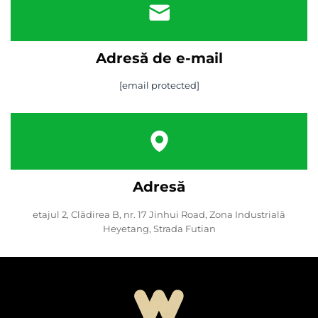
Adresă de e-mail
[email protected]
Adresă
etajul 2, Clădirea B, nr. 17 Jinhui Road, Zona Industrială
Heyetang, Strada Futian