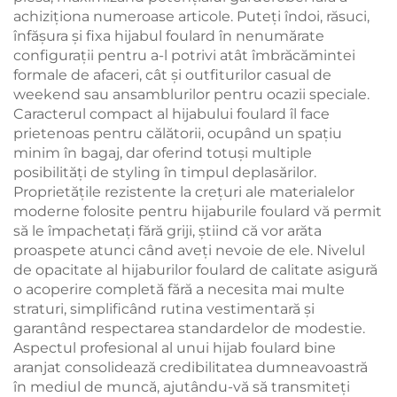
achiziționa numeroase articole. Puteți îndoi, răsuci,
înfășura și fixa hijabul foulard în nenumărate
configurații pentru a-l potrivi atât îmbrăcămintei
formale de afaceri, cât și outfiturilor casual de
weekend sau ansamblurilor pentru ocazii speciale.
Caracterul compact al hijabului foulard îl face
prietenoas pentru călătorii, ocupând un spațiu
minim în bagaj, dar oferind totuși multiple
posibilități de styling în timpul deplasărilor.
Proprietățile rezistente la crețuri ale materialelor
moderne folosite pentru hijaburile foulard vă permit
să le împachetați fără griji, știind că vor arăta
proaspete atunci când aveți nevoie de ele. Nivelul
de opacitate al hijaburilor foulard de calitate asigură
o acoperire completă fără a necesita mai multe
straturi, simplificând rutina vestimentară și
garantând respectarea standardelor de modestie.
Aspectul profesional al unui hijab foulard bine
aranjat consolidează credibilitatea dumneavoastră
în mediul de muncă, ajutându-vă să transmiteți