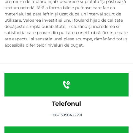
premium de foulard hijab, deoarece suprafața își păstrează
textura netedă, fără a forma bilele pufoase care fac ca
materialul să pară ieftin și uzat după un interval scurt de
utilizare. Valoarea investiției unui foulard hijab de calitate
depășește simpla durabilitate, incluzând și încrederea și
satisfacția care provin din purtarea unei îmbrăcăminte care
are aspectul și senzația unei piese scumpe, rămânând totuși
accesibilă diferitelor niveluri de buget.
Telefonul
+86-13958422291