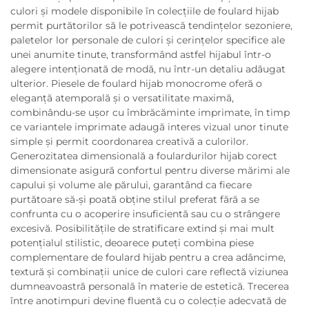
culori și modele disponibile în colecțiile de foulard hijab
permit purtătorilor să le potrivească tendințelor sezoniere,
paletelor lor personale de culori și cerințelor specifice ale
unei anumite tinute, transformând astfel hijabul într-o
alegere intenționată de modă, nu într-un detaliu adăugat
ulterior. Piesele de foulard hijab monocrome oferă o
eleganță atemporală și o versatilitate maximă,
combinându-se ușor cu îmbrăcăminte imprimate, în timp
ce variantele imprimate adaugă interes vizual unor tinute
simple și permit coordonarea creativă a culorilor.
Generozitatea dimensională a foulardurilor hijab corect
dimensionate asigură confortul pentru diverse mărimi ale
capului și volume ale părului, garantând ca fiecare
purtătoare să-și poată obține stilul preferat fără a se
confrunta cu o acoperire insuficientă sau cu o strângere
excesivă. Posibilitățile de stratificare extind și mai mult
potențialul stilistic, deoarece puteți combina piese
complementare de foulard hijab pentru a crea adâncime,
textură și combinații unice de culori care reflectă viziunea
dumneavoastră personală în materie de estetică. Trecerea
între anotimpuri devine fluentă cu o colecție adecvată de