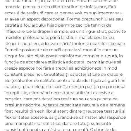
ale foulardului hijab, care oferă o cantitate suficientă de
material pentru a crea diferite stiluri de înfășurare, fără
excesul de țesătură care ar genera volum suplimentar sau
ar avea un aspect dezordonat. Forma dreptunghiulară sau
pătrată a foulardului hijab permite zeci de tehnici de
înfășurare, de la draperii simple, cu un singur strat, potrivite
mediilor profesionale, până la stiluri mai elaborate, cu
răsuciri sau plieri, adecvate sărbătorilor și ocaziilor speciale.
Femeile pasionate de modă apreciază modul în care un
singur foulard hijab poate transforma complet o tinută, în
funcție de abordarea stilistică adoptată, permițându-le să
creeze aspecte noi fără a trebui să achiziționeze în mod
constant piese noi. Greutatea și caracteristicile de drapare
ale țesăturilor de calitate pentru foulardul hijab asigură linii
curate și pliuri elegante care își mențin poziția pe parcursul
întregii zile, eliminând necesitatea utilizării excesive a
broșelor, care pot deteriora țesătura sau crea puncte de
presiune nedorite. Această capacitate naturală de a rămâne
fixat rezultă din echilibrul atent dintre greutatea țesăturii și
flexibilitatea acesteia, asigurându-se că materialul răspunde
bine manipulărilor stilistice, dar are totuși suficientă
consistență pentru a păstra forma creată. Opțiunile de