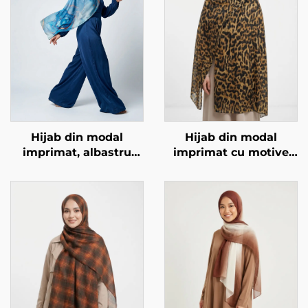
Hijab din modal
Hijab din modal
imprimat, albastru
imprimat cu motive
marmură
animale – model
leopard