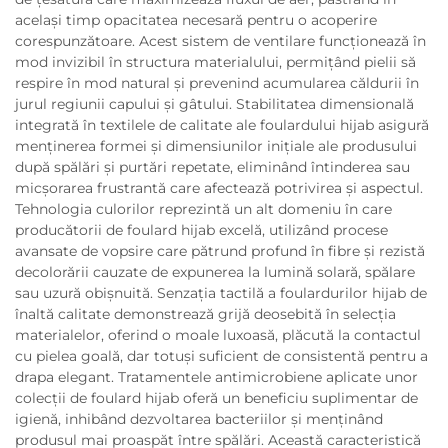
același timp opacitatea necesară pentru o acoperire
corespunzătoare. Acest sistem de ventilare funcționează în
mod invizibil în structura materialului, permițând pielii să
respire în mod natural și prevenind acumularea căldurii în
jurul regiunii capului și gâtului. Stabilitatea dimensională
integrată în textilele de calitate ale foulardului hijab asigură
menținerea formei și dimensiunilor inițiale ale produsului
după spălări și purtări repetate, eliminând întinderea sau
micșorarea frustrantă care afectează potrivirea și aspectul.
Tehnologia culorilor reprezintă un alt domeniu în care
producătorii de foulard hijab excelă, utilizând procese
avansate de vopsire care pătrund profund în fibre și rezistă
decolorării cauzate de expunerea la lumină solară, spălare
sau uzură obișnuită. Senzația tactilă a foulardurilor hijab de
înaltă calitate demonstrează grijă deosebită în selecția
materialelor, oferind o moale luxoasă, plăcută la contactul
cu pielea goală, dar totuși suficient de consistentă pentru a
drapa elegant. Tratamentele antimicrobiene aplicate unor
colecții de foulard hijab oferă un beneficiu suplimentar de
igienă, inhibând dezvoltarea bacteriilor și menținând
produsul mai proaspăt între spălări. Această caracteristică