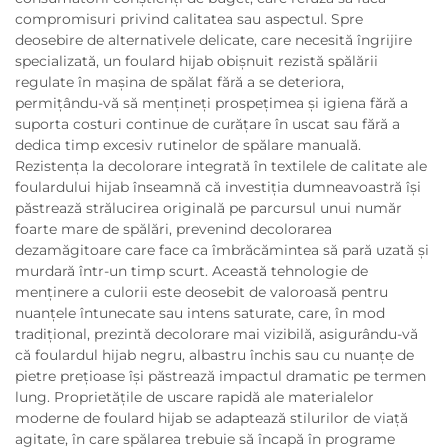
compromisuri privind calitatea sau aspectul. Spre
deosebire de alternativele delicate, care necesită îngrijire
specializată, un foulard hijab obișnuit rezistă spălării
regulate în mașina de spălat fără a se deteriora,
permițându-vă să mențineți prospețimea și igiena fără a
suporta costuri continue de curățare în uscat sau fără a
dedica timp excesiv rutinelor de spălare manuală.
Rezistența la decolorare integrată în textilele de calitate ale
foulardului hijab înseamnă că investiția dumneavoastră își
păstrează strălucirea originală pe parcursul unui număr
foarte mare de spălări, prevenind decolorarea
dezamăgitoare care face ca îmbrăcămintea să pară uzată și
murdară într-un timp scurt. Această tehnologie de
menținere a culorii este deosebit de valoroasă pentru
nuanțele întunecate sau intens saturate, care, în mod
tradițional, prezintă decolorare mai vizibilă, asigurându-vă
că foulardul hijab negru, albastru închis sau cu nuanțe de
pietre prețioase își păstrează impactul dramatic pe termen
lung. Proprietățile de uscare rapidă ale materialelor
moderne de foulard hijab se adaptează stilurilor de viață
agitate, în care spălarea trebuie să încapă în programe