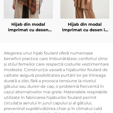
Hijab din modal
Hijab din modal
imprimat cu desen
imprimat cu desen în
pătrat, brun închis
degradare
Alegerea unui hijab foulard oferă numeroase
beneficii practice care îmbunătățesc confortul zilnic
și stilul femeilor care respectă codurile vestimentare
modeste. Construcția ușoară a hijaburilor foulard de
calitate asigură posibilitatea purtării lor pe întreaga
durată a zilei, fără a provoca tensiune la nivelul
gâtului sau dureri de cap, o problemă frecventă în
cazul alternativelor mai grele. Materialele respirabile
utilizate în fabricarea hijaburilor foulard permit
circulația aerului în jurul capului și al gâtului,
prevenind suprăîncălzirea chiar și în climatul cald