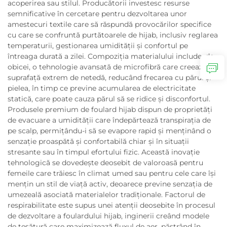
acoperirea sau stilul. Producătorii investesc resurse
semnificative în cercetare pentru dezvoltarea unor
amestecuri textile care să răspundă provocărilor specifice
cu care se confruntă purtătoarele de hijab, inclusiv reglarea
temperaturii, gestionarea umidității și confortul pe
întreaga durată a zilei. Compoziția materialului include, de
obicei, o tehnologie avansată de microfibră care creează o
suprafață extrem de netedă, reducând frecarea cu părul și
pielea, în timp ce previne acumularea de electricitate
statică, care poate cauza părul să se ridice și disconfortul.
Produsele premium de foulard hijab dispun de proprietăți
de evacuare a umidității care îndepărtează transpirația de
pe scalp, permițându-i să se evapore rapid și menținând o
senzație proaspătă și confortabilă chiar și în situații
stresante sau în timpul efortului fizic. Această inovație
tehnologică se dovedește deosebit de valoroasă pentru
femeile care trăiesc în climat umed sau pentru cele care își
mențin un stil de viață activ, deoarece previne senzația de
umezeală asociată materialelor tradiționale. Factorul de
respirabilitate este supus unei atenții deosebite în procesul
de dezvoltare a foulardului hijab, inginerii creând modele
de țesătură care maximizează fluxul de aer, păstrând în