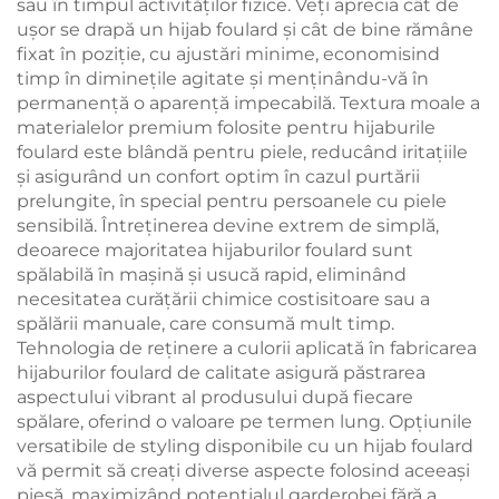
sau în timpul activităților fizice. Veți aprecia cât de
ușor se drapă un hijab foulard și cât de bine rămâne
fixat în poziție, cu ajustări minime, economisind
timp în diminețile agitate și menținându-vă în
permanență o aparență impecabilă. Textura moale a
materialelor premium folosite pentru hijaburile
foulard este blândă pentru piele, reducând iritațiile
și asigurând un confort optim în cazul purtării
prelungite, în special pentru persoanele cu piele
sensibilă. Întreținerea devine extrem de simplă,
deoarece majoritatea hijaburilor foulard sunt
spălabilă în mașină și usucă rapid, eliminând
necesitatea curățării chimice costisitoare sau a
spălării manuale, care consumă mult timp.
Tehnologia de reținere a culorii aplicată în fabricarea
hijaburilor foulard de calitate asigură păstrarea
aspectului vibrant al produsului după fiecare
spălare, oferind o valoare pe termen lung. Opțiunile
versatibile de styling disponibile cu un hijab foulard
vă permit să creați diverse aspecte folosind aceeași
piesă, maximizând potențialul garderobei fără a