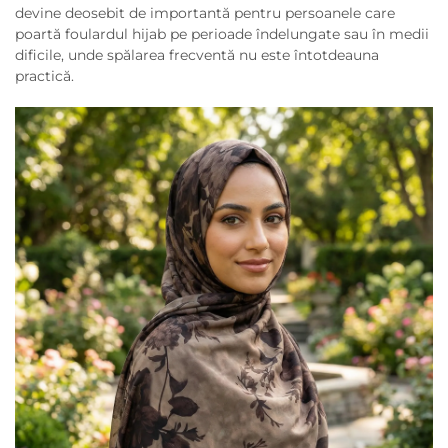
devine deosebit de importantă pentru persoanele care
poartă foulardul hijab pe perioade îndelungate sau în medii
dificile, unde spălarea frecventă nu este întotdeauna
practică.