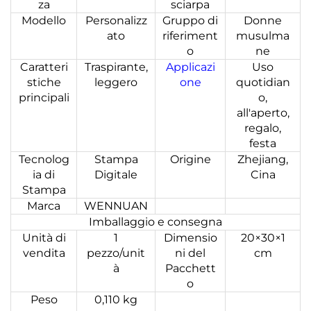
za
sciarpa
Modello
Personalizz
Gruppo di
Donne
ato
riferiment
musulma
o
ne
Caratteri
Traspirante,
Applicazi
Uso
stiche
leggero
one
quotidian
principali
o,
all'aperto,
regalo,
festa
Tecnolog
Stampa
Origine
Zhejiang,
ia di
Digitale
Cina
Stampa
Marca
WENNUAN
Imballaggio e consegna
Unità di
1
Dimensio
20×30×1
vendita
pezzo/unit
ni del
cm
à
Pacchett
o
Peso
0,110 kg