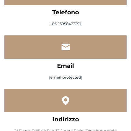
Telefono
+86-13958422291
Email
[email protected]
Indirizzo
2° Piano, Edificio B, n. 17 Jinhui Road, Zona Industriale