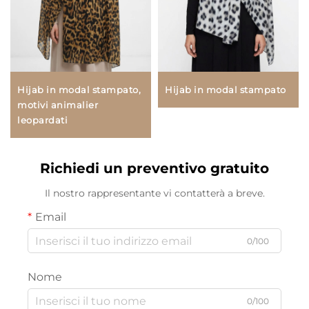
Hijab in modal stampato,
Hijab in modal stampato
motivi animalier
leopardati
Richiedi un preventivo gratuito
Il nostro rappresentante vi contatterà a breve.
Email
0/100
Nome
0/100