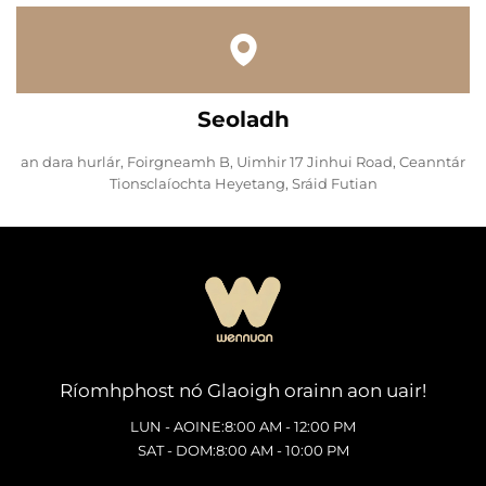
Seoladh
an dara hurlár, Foirgneamh B, Uimhir 17 Jinhui Road, Ceanntár
Tionsclaíochta Heyetang, Sráid Futian
Ríomhphost nó Glaoigh orainn aon uair!
LUN - AOINE:8:00 AM - 12:00 PM
SAT - DOM:8:00 AM - 10:00 PM