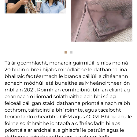
Tá ár gcomhlacht, monaróir gairmiúil le níos mó ná
20 bliain oibre i hijabs mhódlaithe le dathanna, ina
bhallraic fadtéarmach le branda cáiliúil a dhéanann
aonach módhúil atá bunaithe sa Mheánoirthear, ón
mbliain 2021. Roimh an comhoibriú, bhí an cliant ag
ceannach ó iliomad soláthraithe ach bhí sé ag
feiceáil cáil gan staid, dathanna priontála nach raibh
cothrom, tairiscintí a bhí roinnte, agus tacaíocht
teoranta do dhearbhú OÉM agus ODM. Bhí gá acu le
foirne soláthraithe iontaofa a d’fhéadfadh hijabs
priontála ar ardchaile, a ghlacfaí le patrúin agus le
dathanna saincheaptha, agus a chinntíodh