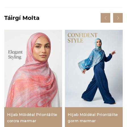
Táirgí Molta
Hijab Móidéal Priontáilte
Hijab Móidéal Priontáilte
gorm marmar
corcra marmar