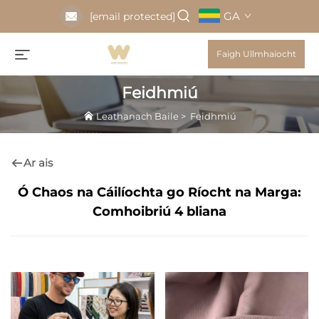
GA
[email protected]
Faigh Ullmhaíocht
Feidhmiú
Leathanach Baile
>
Feidhmiú
Ar ais
Ó Chaos na Cáilíochta go Ríocht na Marga:
Comhoibriú 4 bliana