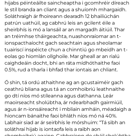
hijabs péinteáilte saincheaptha i gcomhréir díreach
le stíl branda an cliant agus a shuíomh mhargaidh.
Soláthraigh ár fhoireann dearadh 12 bhailiúchán
patrún uathúil, ag cabhrú leis an gcilent éile a
sheirbhís is mó a lansáil ar an margadh áitiúil. Thar
an tréimhse tháirgeachta, nuashonraíomar an t-
ionspacthaíocht gach seachtain agus sheolamar
tuairiscí inspéicte chun a chinntiú go mbeidh an t-
eolas go hiomlán ollghoile. Mar gheall ar an rialú
caighdeáin docht, bhi an ráta mídhóthaithe faoi
0.5%, rud a tharla i bhfad thar iontais an chliant.
Ó shin, tá ordú athaithne ag an gcustaiméir gach
ceathrú bliana agus tá an comhoibriú leathnaithe
go dtí níos mó stíleanna agus dathanna. Leár
maoirseacht sholúbtha, ár ndearbhadh gairmiúil,
agus ár n-ionsáireacht i mbliain amháin, méadaigh a
hioncam bánaithe faoi bhláth níos mó ná 40%.
Labhair siad ar ár seirbhís le mórshuim: “Tá sibh an
soláthraí hijab is iontaofa leis a raibh aon
chomhoibriú againn. Cabhraíonn do cháil sholúbtha,