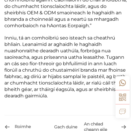
do chumhacht tionsclaíochta láidir, agus do
sheirbhís OEM & ODM smaoineach le haghaidh an
bhranda a choinneáil agus a neartú sa mhargadh
comhorbaíoch na hAontas Eorpaigh.”
Inniu, tá an comhoibriú seo isteach sa cheathrú
bhliain. Leanaimid ar aghaidh le haghaidh
nuashonraithe dearadh uathúla, forbróga nua
saoireacha, agus príseanna uatha leasaithe. Tugann
an cás seo fíor-threoir go bhfuilimid in ann luach
fíorúil a chruthú do chustaiméirí branda mar fhoinse
fabhrac, ag díriú ar hijabs samplaí le paistéil, ag brath
ar chumhacht tionsclaíochta láidir, ar rialú cáil thar a
bheith géar, ar tháirgí éagsúla, agus ar sheirbhísí
dearadh gairmiúla.
An chéad
Roimhe
Gach duine
cheann eile