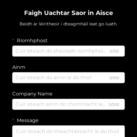
Faigh Uachtar Saor in Aisce
Beidh ár léiritheoir i dteagmháil leat go luath.
Ríomhphost
0/100
Ainm
0/100
Company Name
0/200
Message