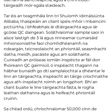
táirgeadh mór-sgála staideach.
Tar éis an teagmhála linn trí Shuíomh Idirnáisiúnta
Alibaba, thaispeáin an cliant spéis mhór i mbaincíní
pictiúrtha, i bhfeabhais ár dtáirgeachta agus iár
gcóras QC daingean. Soláthraíomar samplaí saor in
aisce laistigh de 3 lá agus rinneamar cumarsáid
mhionsonraithe faoi chomhdhéanamh na
ndeargán, teicneolaíocht an phriontáil, seasmhacht
datha, meidh, pacáiste agus am soláthairte.
Cuireadh an próiseas iomlán inspéicte ar fáil don
fhoireann QC gairmiúil, ó inspéacht thagann na
hábhar bunaidh go dtí samplaíochtaí a dhéantar le
linn an táirgeachta, inspéacht an táirge críochnaithe
agus ath-inspéacht roimh an longphort. Bhí an
cliant buaite le líne táirgeachta fásta, le rogha
leathan dathanna agus le heifeacht phriontáil
cruinn.
Sa chéad ordú, chríochnaíomar 50,000 cinn de