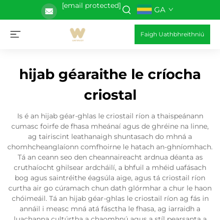
[email protected]
GA
Faigh Uathbhreithniú
hijab géaraithe le críocha
criostal
Is é an hijab géar-ghlas le criostail ríon a thaispeánann
cumasc foirfe de fhasa mheánaí agus de ghréine na linne,
ag tairiscint leathanaigh shuntasach do mhná a
chomhcheanglaíonn comfhoirne le hatach an-ghníomhach.
Tá an ceann seo den cheannaireacht ardnua déanta as
cruthaíocht ghilsear ardcháilí, a bhfuil a mhéid uafásach
bog agus saintréithe éagsúla aige, agus tá criostail ríon
curtha air go cúramach chun dath glórmhar a chur le haon
chóimeáil. Tá an hijab géar-ghlas le criostail ríon ag fás in
annáil i measc mná atá fásctha le fhasa, ag iarraidh a
luachanna cultúrtha a chaomhnú agus a stíl pearsanta a