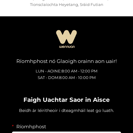
Tionsclaíochta Heyetang, Sráid Futian
Ríomhphost nó Glaoigh orainn aon uair!
LUN - AOINE:8:00 AM - 12:00 PM
SAT - DOM:8:00 AM - 10:00 PM
Faigh Uachtar Saor in Aisce
Beidh ár léiritheoir i dteagmháil leat go luath.
Ríomhphost