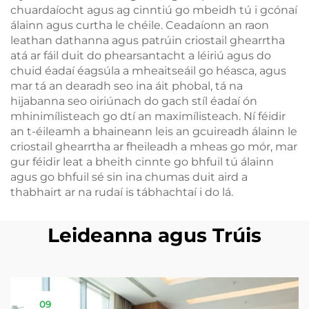
chuardaíocht agus ag cinntiú go mbeidh tú i gcónaí
álainn agus curtha le chéile. Ceadaíonn an raon
leathan dathanna agus patrúin criostail ghearrtha
atá ar fáil duit do phearsantacht a léiriú agus do
chuid éadaí éagsúla a mheaitseáil go héasca, agus
mar tá an dearadh seo ina áit phobal, tá na
hijabanna seo oiriúnach do gach stíl éadaí ón
mhinimílisteach go dtí an maximílisteach. Ní féidir
an t-éileamh a bhaineann leis an gcuireadh álainn le
criostail ghearrtha ar fheileadh a mheas go mór, mar
gur féidir leat a bheith cinnte go bhfuil tú álainn
agus go bhfuil sé sin ina chumas duit aird a
thabhairt ar na rudaí is tábhachtaí i do lá.
Leideanna agus Trúis
09