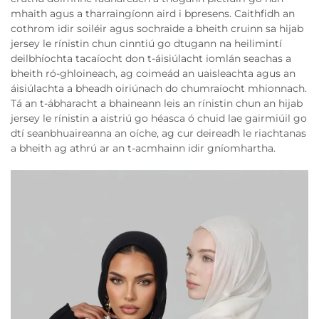
mhaith agus a tharraingíonn aird i bpresens. Caithfidh an
cothrom idir soiléir agus sochraide a bheith cruinn sa hijab
jersey le rínistin chun cinntiú go dtugann na heilimintí
deilbhíochta tacaíocht don t-áisiúlacht iomlán seachas a
bheith ró-ghloineach, ag coimeád an uaisleachta agus an
áisiúlachta a bheadh oiriúnach do chumraíocht mhionnach.
Tá an t-ábharacht a bhaineann leis an rínistin chun an hijab
jersey le rínistin a aistriú go héasca ó chuid lae gairmiúil go
dtí seanbhuaireanna an oíche, ag cur deireadh le riachtanas
a bheith ag athrú ar an t-acmhainn idir gníomhartha.