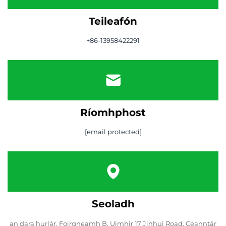
Teileafón
+86-13958422291
Ríomhphost
[email protected]
Seoladh
an dara hurlár, Foirgneamh B, Uimhir 17 Jinhui Road, Ceanntár