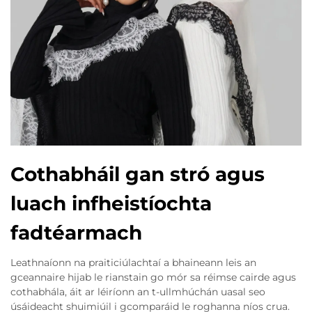
Cothabháil gan stró agus
luach infheistíochta
fadtéarmach
Leathnaíonn na praiticiúlachtaí a bhaineann leis an
gceannaire hijab le rianstain go mór sa réimse cairde agus
cothabhála, áit ar léiríonn an t-ullmhúchán uasal seo
úsáideacht shuimiúil i gcomparáid le roghanna níos crua.