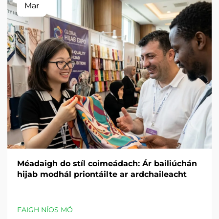
Mar
Méadaigh do stíl coimeádach: Ár bailiúchán
hijab modhál priontáilte ar ardchaileacht
FAIGH NÍOS MÓ