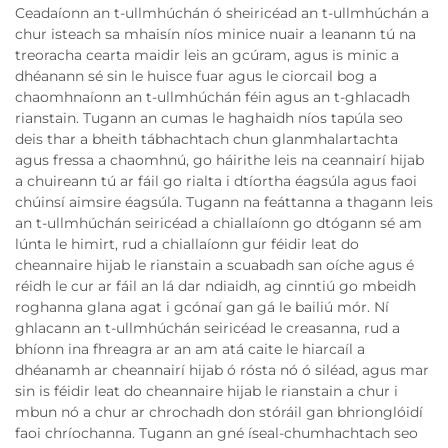
Ceadaíonn an t-ullmhúchán ó sheiricéad an t-ullmhúchán a
chur isteach sa mhaisín níos minice nuair a leanann tú na
treoracha cearta maidir leis an gcúram, agus is minic a
dhéanann sé sin le huisce fuar agus le ciorcail bog a
chaomhnaíonn an t-ullmhúchán féin agus an t-ghlacadh
rianstain. Tugann an cumas le haghaidh níos tapúla seo
deis thar a bheith tábhachtach chun glanmhalartachta
agus fressa a chaomhnú, go háirithe leis na ceannairí hijab
a chuireann tú ar fáil go rialta i dtíortha éagsúla agus faoi
chúinsí aimsire éagsúla. Tugann na feáttanna a thagann leis
an t-ullmhúchán seiricéad a chiallaíonn go dtógann sé am
lúnta le himirt, rud a chiallaíonn gur féidir leat do
cheannaire hijab le rianstain a scuabadh san oíche agus é
réidh le cur ar fáil an lá dar ndiaidh, ag cinntiú go mbeidh
roghanna glana agat i gcónaí gan gá le bailiú mór. Ní
ghlacann an t-ullmhúchán seiricéad le creasanna, rud a
bhíonn ina fhreagra ar an am atá caite le hiarcaíl a
dhéanamh ar cheannairí hijab ó rósta nó ó siléad, agus mar
sin is féidir leat do cheannaire hijab le rianstain a chur i
mbun nó a chur ar chrochadh don stóráil gan bhrionglóidí
faoi chríochanna. Tugann an gné íseal-chumhachtach seo