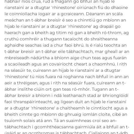
hábhair níos crua, rud a fhágann go bhfuil an hijab le
rianstainí ar a dtugtar 'rhinestone' oiriúnach fiú do dhaoine
le coinníollacha íogair ar a gcraiceann. Déanann an scála
meáchan an t-ábhar breisír é seo a chinntiú go mbíonn an
hijab le rianstainí ar a dtugtar 'rhinestone' ag drapáil go
haerach gan a bheith ag titim nó gan a bheith ró-throm, ag
cruthú comhréir a thugann tacaíocht do shraitheanna
aghaidhe seachas iad a chur faoi bhrú. Is é rialú teochta an
t-ábhar breisír an t-ábhar eile tábhachtach, mar gheall ar an
mbreiseadh nádúrtha a bhíonn aige chun teas agus fuarán
a scaoileadh agus an covairíocht cheart a chaomhnú. I rith
na séasúir te, cuireann an hijab le rianstainí ar a dtugtar
'rhinestone' tú níos fuara ná roghanna nach bhfuil in ann an
aeir a thréigean, agus i rith na séasúir fuara, cuireann an t-
ábhar inslithe ciúin ort gan teas ró-mhór. Tugann an t-
ábhar breisír a bhíonn i ndá leathanach stad ar bhrionglóidí
faoi thranspáirinteacht, ag ligean duit an hijab le rianstainí
ar a dtugtar 'rhinestone' a chaitheamh le cinntíocht agus a
bheith cinnte go mbíonn do ghruaig iomlán cloíte, cibé an
tsuíomh solais atá ann. Tá an suaimhneas croí seo an-
tábhachtach i gcomhthéacsanna gairmiúla áit a bhfuil an t-
úsáid ar an gcothromas is tábhachtach. Ciallaíonn an t-ádh