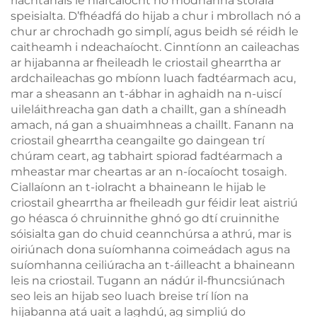
riachtanais le hiarcaíocht nó modhanna stórála
speisialta. D’fhéadfá do hijab a chur i mbrollach nó a
chur ar chrochadh go simplí, agus beidh sé réidh le
caitheamh i ndeachaíocht. Cinntíonn an caileachas
ar hijabanna ar fheileadh le criostail ghearrtha ar
ardchaileachas go mbíonn luach fadtéarmach acu,
mar a sheasann an t-ábhar in aghaidh na n-uiscí
uileláithreacha gan dath a chaillt, gan a shíneadh
amach, ná gan a shuaimhneas a chaillt. Fanann na
criostail ghearrtha ceangailte go daingean trí
chúram ceart, ag tabhairt spiorad fadtéarmach a
mheastar mar cheartas ar an n-íocaíocht tosaigh.
Ciallaíonn an t-iolracht a bhaineann le hijab le
criostail ghearrtha ar fheileadh gur féidir leat aistriú
go héasca ó chruinnithe ghnó go dtí cruinnithe
sóisialta gan do chuid ceannchúrsa a athrú, mar is
oiriúnach dona suíomhanna coimeádach agus na
suíomhanna ceiliúracha an t-áilleacht a bhaineann
leis na criostail. Tugann an nádúr il-fhuncsiúnach
seo leis an hijab seo luach breise trí líon na
hijabanna atá uait a laghdú, ag simpliú do