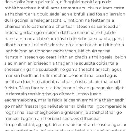
deis d’oibríonna gairmiúla, d’fhoghlaimeoirí agus do
mháithreacha a bhfuil ama teoranta acu chun cúram casta
a thabhairt ar a gcuid éadaí ach a bhfuil siad fós ag iarraidh
dul i gcónaí le helegantacht. Cinntíonn na feáttanna a
bhaineann le dathanna a chuirtear isteach sa seiricéad ar
ardchaighdeán go mbíonn dath do cheannaire hijab le
rianstain mar a bhí sé ar dtús trí dheichniúr scuabta, gan a
dhath a chur i dtintéir dorcha nó a dhath a chur i dtintéir a
laghdaíonn an tionchar radharcach. Má chuirtear na
rianstain isteach go ceart i rith an phróisis tháirgeala, beidh
siad in ann an briseadh a thagann le scuabta coitianta a
sheasamh gan a scuabadh nó gan a theacht amach, agus
mar sin beidh an t-ullmhúchán deachúil ina ionad agus
beidh an luach tosaíochta a chuir tú isteach air ina ionad
freisin. Tá an fhorbairt a bhaineann leis an gceannaire hijab
le rianstain tarraingthe go díreach i dtreo luach
eacnamaíochta, mar is féidir le ceann amháin a tháirgeadh
go maith freastal go reliútabhar ar bhlianta i gcomparáid le
roghanna ísealchaighdeáin a ghlacann le athsholáthar go
minice. Tugann an fhorbairt seo deis d’fheiceáil
timpeallachtaí, ag laghdú ar chaoisíocht an t-eascra agus ar
na hacmhainní a úsáidtear chun athchóiriú a dhéanamh go