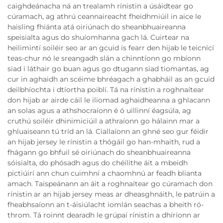
caighdeánacha ná an trealamh rínistin a úsáidtear go
cúramach, ag athrú ceannaireacht fheidhmiúil in aice le
haisling fhiánta atá oiriúnach do sheanbhuaireanna
speisialta agus do shuíomhanna gach lá. Cuirtear na
heilimintí soiléir seo ar an gcuid is fearr den hijab le teicnící
teas-chur nó le sreangadh slán a chinntíonn go mbíonn
siad i láthair go buan agus go dtugann siad tiomantas, ag
cur in aghaidh an scéime bhréagach a ghabháil as an gcuid
deilbhíochta i dtíortha poiblí. Tá na rínistin a roghnaítear
don hijab ar airde cáil le iliomad aghaidheanna a ghlacann
an solas agus a athshocraíonn é ó uillinní éagsúla, ag
cruthú soiléir dhinimiciúil a athraíonn go hálainn mar a
ghluaiseann tú tríd an lá. Ciallaíonn an ghné seo gur féidir
an hijab jersey le rínistin a thógáil go han-mhaith, rud a
fhágann go bhfuil sé oiriúnach do sheanbhuaireanna
sóisialta, do phósadh agus do chéilithe áit a mbeidh
pictiúirí ann chun cuimhní a chaomhnú ar feadh blianta
amach. Taispeánann an áit a roghnaítear go cúramach don
rínistin ar an hijab jersey meas ar dheasghnáith, le patrúin a
fheabhsaíonn an t-áisiúlacht iomlán seachas a bheith ró-
throm. Tá roinnt dearadh le grúpaí rínistin a dhíríonn ar