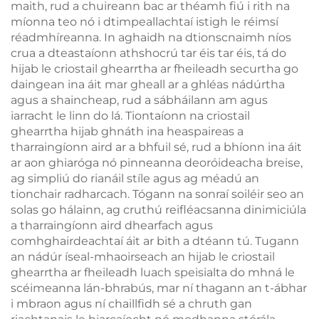
maith, rud a chuireann bac ar théamh fiú i rith na
míonna teo nó i dtimpeallachtaí istigh le réimsí
réadmhíreanna. In aghaidh na dtionscnaimh níos
crua a dteastaíonn athshocrú tar éis tar éis, tá do
hijab le criostail ghearrtha ar fheileadh securtha go
daingean ina áit mar gheall ar a ghléas nádúrtha
agus a shaincheap, rud a sábháilann am agus
iarracht le linn do lá. Tiontaíonn na criostail
ghearrtha hijab ghnáth ina heaspaireas a
tharraingíonn aird ar a bhfuil sé, rud a bhíonn ina áit
ar aon ghiaróga nó pinneanna deoróideacha breise,
ag simpliú do rianáil stíle agus ag méadú an
tionchair radharcach. Tógann na sonraí soiléir seo an
solas go hálainn, ag cruthú reifléacsanna dinimiciúla
a tharraingíonn aird dhearfach agus
comhghairdeachtaí áit ar bith a dtéann tú. Tugann
an nádúr íseal-mhaoirseach an hijab le criostail
ghearrtha ar fheileadh luach speisialta do mhná le
scéimeanna lán-bhrabús, mar ní thagann an t-ábhar
i mbraon agus ní chaillfidh sé a chruth gan