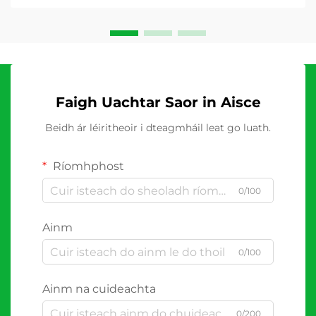
Faigh Uachtar Saor in Aisce
Beidh ár léiritheoir i dteagmháil leat go luath.
Ríomhphost
0/100
Ainm
0/100
Ainm na cuideachta
0/200