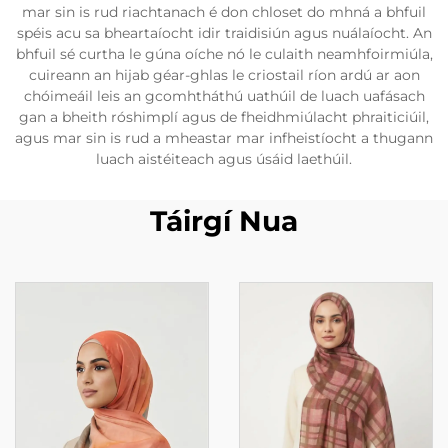
mar sin is rud riachtanach é don chloset do mhná a bhfuil
spéis acu sa bheartaíocht idir traidisiún agus nuálaíocht. An
bhfuil sé curtha le gúna oíche nó le culaith neamhfoirmiúla,
cuireann an hijab géar-ghlas le criostail ríon ardú ar aon
chóimeáil leis an gcomhtháthú uathúil de luach uafásach
gan a bheith róshimplí agus de fheidhmiúlacht phraiticiúil,
agus mar sin is rud a mheastar mar infheistíocht a thugann
luach aistéiteach agus úsáid laethúil.
Táirgí Nua