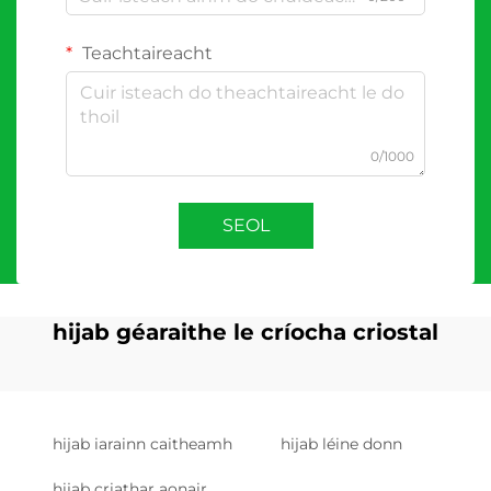
Teachtaireacht
0/1000
SEOL
hijab géaraithe le críocha criostal
hijab iarainn caitheamh
hijab léine donn
hijab criathar aonair