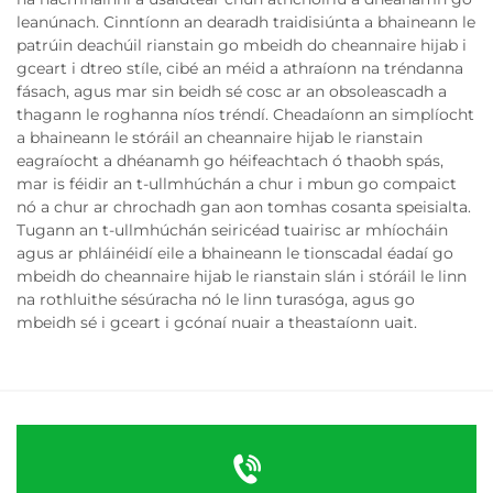
leanúnach. Cinntíonn an dearadh traidisiúnta a bhaineann le
patrúin deachúil rianstain go mbeidh do cheannaire hijab i
gceart i dtreo stíle, cibé an méid a athraíonn na tréndanna
fásach, agus mar sin beidh sé cosc ar an obsoleascadh a
thagann le roghanna níos tréndí. Cheadaíonn an simplíocht
a bhaineann le stóráil an cheannaire hijab le rianstain
eagraíocht a dhéanamh go héifeachtach ó thaobh spás,
mar is féidir an t-ullmhúchán a chur i mbun go compaict
nó a chur ar chrochadh gan aon tomhas cosanta speisialta.
Tugann an t-ullmhúchán seiricéad tuairisc ar mhíocháin
agus ar phláinéidí eile a bhaineann le tionscadal éadaí go
mbeidh do cheannaire hijab le rianstain slán i stóráil le linn
na rothluithe sésúracha nó le linn turasóga, agus go
mbeidh sé i gceart i gcónaí nuair a theastaíonn uait.