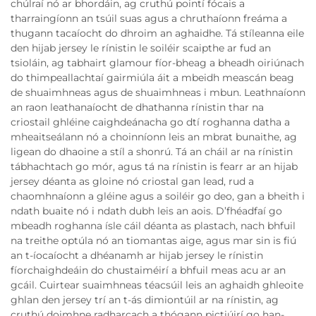
chúlraí nó ar bhordáin, ag cruthú pointí fócais a
tharraingíonn an tsúil suas agus a chruthaíonn freáma a
thugann tacaíocht do dhroim an aghaidhe. Tá stíleanna eile
den hijab jersey le rínistin le soiléir scaipthe ar fud an
tsioláin, ag tabhairt glamour fíor-bheag a bheadh oiriúnach
do thimpeallachtaí gairmiúla áit a mbeidh meascán beag
de shuaimhneas agus de shuaimhneas i mbun. Leathnaíonn
an raon leathanaíocht de dhathanna rínistin thar na
criostail ghléine caighdeánacha go dtí roghanna datha a
mheaitseálann nó a choinníonn leis an mbrat bunaithe, ag
ligean do dhaoine a stíl a shonrú. Tá an cháil ar na rínistin
tábhachtach go mór, agus tá na rínistin is fearr ar an hijab
jersey déanta as gloine nó criostal gan lead, rud a
chaomhnaíonn a gléine agus a soiléir go deo, gan a bheith i
ndath buaite nó i ndath dubh leis an aois. D’fhéadfaí go
mbeadh roghanna ísle cáil déanta as plastach, nach bhfuil
na treithe optúla nó an tiomantas aige, agus mar sin is fiú
an t-íocaíocht a dhéanamh ar hijab jersey le rínistin
fíorchaighdeáin do chustaiméirí a bhfuil meas acu ar an
gcáil. Cuirtear suaimhneas téacsúil leis an aghaidh ghleoite
ghlan den jersey trí an t-ás dimiontúil ar na rínistin, ag
cruthú doimhne radharcach a thógann pictiúirí go han-