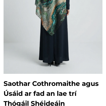
Saothar Cothromaithe agus
Úsáid ar fad an lae trí
Thógáil Shéideáin