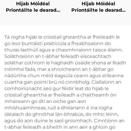
Hijab Móidéal
Hijab Móidéal
Priontáilte le dearadh
Priontáilte le dearadh
ceachta – donn dorcha
grádient
Tá rogha hijab le criostail ghearrtha ar fheileadh le
go leor buntáistí praiticiúla a fheabhsaíonn do
thuras laethúil agus a chaomhnaíonn taisce álainn.
Soláthraíonn an t-ábhar feileadh eisceachtach
soláthar cothrom le haghaidh úsáide shona ar feadh
tréimhsí fada, mar a shroicheann an t-ábhar go
nádúrtha chun méid éagsúla ceann agus stíleanna
cuartha gan pointí brú nó cinnbholg. Ciallaíonn an
comhoiriúnacht seo gur féidir leat do hijab le
criostail ghearrtha ar fheileadh a chaitheamh ón
mhaireann go dtí an oíche gan aon
mhíshuaimhneas, rud a dhéanann é ina rogha
idéalach do ghnóthaí lán-bhrabús, do mhic léinn,
agus do aon duine le saol gníomhach. Cinntíonn an
t-ábhar feileadh a bheith in ann aeir a ghlúin go