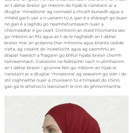
an t-ábhar breisír go mbíonn do hijab le rianstainí ar a
dtugtar 'rhinestone' ag coimeád a chruth bunaidh agus a
mhéid gach uair a n-uanann tú é, gan é a sháraigh go buan
nó gan é a laghdú go neamhshuntasach nuair a
chóimeádtar é go ceart. Cinntíonn an staid thiomanta seo
go mbíonn an fits agus an t-ás le haghaidh an t-ábhar
breisír mar an gcéanna thar mhíonna agus blianta úsáide
rialta, ag cosaint do investíocht agus ag caomhnú an
drapáil haerach a fhágann go bhfuil hijabs breisír chomh
taitneamhach. Ciallaíonn na feáttachtí nach n-ullmhaíonn
an t-ábhar breisír i gcoinne féin go mbíonn an hijab le
rianstainí ar a dtugtar 'rhinestone' ag seasamh go slán i do
stíl roghnaithe nuair a chuireann tú é timpeall do chinn,
gan gá le athshocrú leanúnach le linn do ghníomhartha.