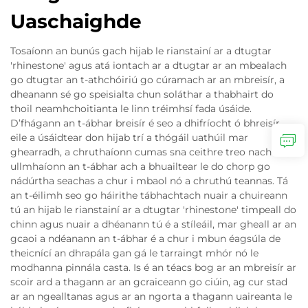
Uaschaighde
Tosaíonn an bunús gach hijab le rianstainí ar a dtugtar
'rhinestone' agus atá iontach ar a dtugtar ar an mbealach
go dtugtar an t-athchóiriú go cúramach ar an mbreisír, a
dheanann sé go speisialta chun soláthar a thabhairt do
thoil neamhchoitianta le linn tréimhsí fada úsáide.
D’fhágann an t-ábhar breisír é seo a dhifríocht ó bhreisír
eile a úsáidtear don hijab trí a thógáil uathúil mar
ghearradh, a chruthaíonn cumas sna ceithre treo nach n-
ullmhaíonn an t-ábhar ach a bhuailtear le do chorp go
nádúrtha seachas a chur i mbaol nó a chruthú teannas. Tá
an t-éilimh seo go háirithe tábhachtach nuair a chuireann
tú an hijab le rianstainí ar a dtugtar 'rhinestone' timpeall do
chinn agus nuair a dhéanann tú é a stíleáil, mar gheall ar an
gcaoi a ndéanann an t-ábhar é a chur i mbun éagsúla de
theicnící an dhrapála gan gá le tarraingt mhór nó le
modhanna pinnála casta. Is é an téacs bog ar an mbreisír ar
scoir ard a thagann ar an gcraiceann go ciúin, ag cur stad
ar an ngealltanas agus ar an ngorta a thagann uaireanta le