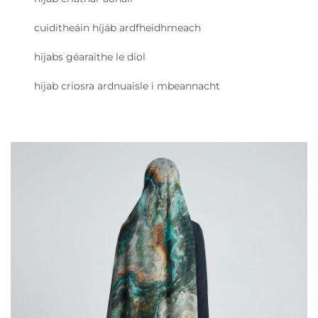
cuiditheáin híjáb ardfheidhmeach
hijabs géaraithe le díol
hijab criosra ardnuaisle i mbeannacht