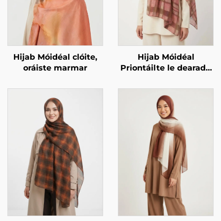
Hijab Móidéal clóite,
Hijab Móidéal
oráiste marmar
Priontáilte le dearadh
ceachta – corcra