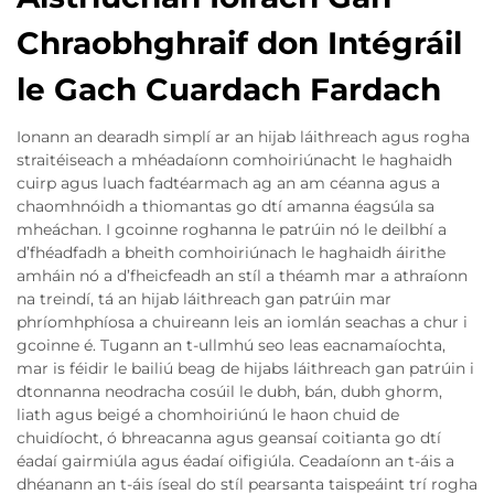
Chraobhghraif don Intégráil
le Gach Cuardach Fardach
Ionann an dearadh simplí ar an hijab láithreach agus rogha
straitéiseach a mhéadaíonn comhoiriúnacht le haghaidh
cuirp agus luach fadtéarmach ag an am céanna agus a
chaomhnóidh a thiomantas go dtí amanna éagsúla sa
mheáchan. I gcoinne roghanna le patrúin nó le deilbhí a
d’fhéadfadh a bheith comhoiriúnach le haghaidh áirithe
amháin nó a d’fheicfeadh an stíl a théamh mar a athraíonn
na treindí, tá an hijab láithreach gan patrúin mar
phríomhphíosa a chuireann leis an iomlán seachas a chur i
gcoinne é. Tugann an t-ullmhú seo leas eacnamaíochta,
mar is féidir le bailiú beag de hijabs láithreach gan patrúin i
dtonnanna neodracha cosúil le dubh, bán, dubh ghorm,
liath agus beigé a chomhoiriúnú le haon chuid de
chuidíocht, ó bhreacanna agus geansaí coitianta go dtí
éadaí gairmiúla agus éadaí oifigiúla. Ceadaíonn an t-áis a
dhéanann an t-áis íseal do stíl pearsanta taispeáint trí rogha