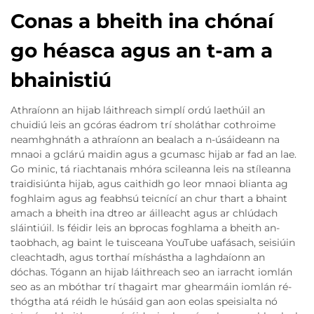
Conas a bheith ina chónaí
go héasca agus an t-am a
bhainistiú
Athraíonn an hijab láithreach simplí ordú laethúil an
chuidiú leis an gcóras éadrom trí sholáthar cothroime
neamhghnáth a athraíonn an bealach a n-úsáideann na
mnaoi a gclárú maidin agus a gcumasc hijab ar fad an lae.
Go minic, tá riachtanais mhóra scileanna leis na stíleanna
traidisiúnta hijab, agus caithidh go leor mnaoi blianta ag
foghlaim agus ag feabhsú teicnící an chur thart a bhaint
amach a bheith ina dtreo ar áilleacht agus ar chlúdach
sláintiúil. Is féidir leis an bprocas foghlama a bheith an-
taobhach, ag baint le tuisceana YouTube uafásach, seisiúin
cleachtadh, agus torthaí míshástha a laghdaíonn an
dóchas. Tógann an hijab láithreach seo an iarracht iomlán
seo as an mbóthar trí thagairt mar ghearmáin iomlán ré-
thógtha atá réidh le húsáid gan aon eolas speisialta nó