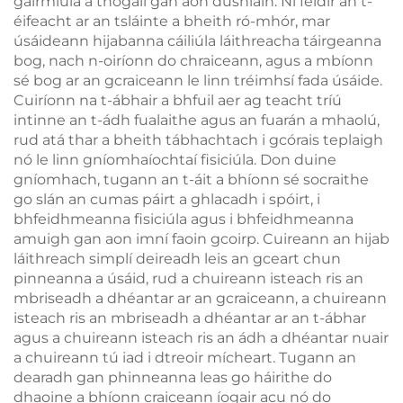
gairmiúla a thógáil gan aon dúshláin. Ní féidir an t-
éifeacht ar an tsláinte a bheith ró-mhór, mar
úsáideann hijabanna cáiliúla láithreacha táirgeanna
bog, nach n-oiríonn do chraiceann, agus a mbíonn
sé bog ar an gcraiceann le linn tréimhsí fada úsáide.
Cuiríonn na t-ábhair a bhfuil aer ag teacht tríú
intinne an t-ádh fualaithe agus an fuarán a mhaolú,
rud atá thar a bheith tábhachtach i gcórais teplaigh
nó le linn gníomhaíochtaí fisiciúla. Don duine
gníomhach, tugann an t-áit a bhíonn sé socraithe
go slán an cumas páirt a ghlacadh i spóirt, i
bhfeidhmeanna fisiciúla agus i bhfeidhmeanna
amuigh gan aon imní faoin gcoirp. Cuireann an hijab
láithreach simplí deireadh leis an gceart chun
pinneanna a úsáid, rud a chuireann isteach ris an
mbriseadh a dhéantar ar an gcraiceann, a chuireann
isteach ris an mbriseadh a dhéantar ar an t-ábhar
agus a chuireann isteach ris an ádh a dhéantar nuair
a chuireann tú iad i dtreoir mícheart. Tugann an
dearadh gan phinneanna leas go háirithe do
dhaoine a bhíonn craiceann íogair acu nó do