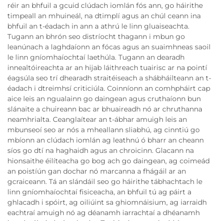
réir an bhfuil a gcuid clúdach iomlán fós ann, go háirithe
timpeall an mhuineál, na dtimplí agus an chúl ceann ina
bhfuil an t-éadach in ann a athrú le linn gluaiseachta.
Tugann an bhrón seo distríocht thagann i mbun go
leanúnach a laghdaíonn an fócas agus an suaimhneas saoil
le linn gníomhaíochtaí laethúla. Tugann an dearadh
innealtóireachta ar an hijab láithreach tuairisc ar na pointí
éagsúla seo trí dhearadh straitéiseach a shábháilteann an t-
éadach i dtreimhsí criticiúla. Coinníonn an comhpháirt cap
aice leis an ngualainn go daingean agus cruthaíonn bun
slánaite a chuireann bac ar bhuaireadh nó ar chruthanna
neamhrialta. Ceanglaítear an t-ábhar amuigh leis an
mbunseoí seo ar nós a mheallann sliabhú, ag cinntiú go
mbíonn an clúdach iomlán ag leathnú ó bharr an cheann
síos go dtí na haghaidh agus an chroicinn. Glacann na
hionsaithe éilíteacha go bog ach go daingean, ag coimeád
an poistíún gan dochar nó marcanna a fhágáil ar an
gcraiceann. Tá an slándáil seo go háirithe tábhachtach le
linn gníomhaíochtaí fisiceacha, an bhfuil tú ag páirt a
ghlacadh i spóirt, ag oiliúint sa ghiomnáisium, ag iarraidh
eachtraí amuigh nó ag déanamh iarrachtaí a dhéanamh