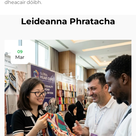
dheacair dóibh.
Leideanna Phratacha
09
Mar