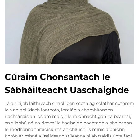
Cúraim Chonsantach le
Sábháilteacht Uaschaighde
Tá an hijab láithreach simplí den scoth ag soláthar cothrom
leis an gclúdach iontaofa, iomlán a chomhlíonann
riachtanais an Ioslam maidir le mionnacht gan na bearnaí,
an sliabhú nó na rioscaí le haghaidh nochtadh a bhaineann
le modhanna thraidisiúnta an chluich. Is minic a bhíonn
bhrón ar mhná a úsáideann stíleanna hijab traidisiúnta faoi