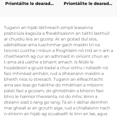
Priontáilte le dearadh
Priontáilte le dearadh
grádient
grádient
Tugann an hijab láithreach simplí leasanna
praiticiúla éagsúla a fheabhsaíonn an taithí laethúil
ar chuidiú leis an gcoirp. Ar an gcéad dul síos,
sábháiltear ama luachmhar gach maidin trí na
teicnící cuirthe i mbun a fhoghlaim nó tríd an t-am a
chaitheamh ag cur an adhmaid in oiriúint chun an
t-ama atá uaithe a bhaint amach. Is féidir le
húsáideoirí a gcuid éadaí a chur orthu i ndiaidh nó
faoi mhinéad amháin, rud a dhéanann maidiní a
bheith níos lú stresach. Tugann an éifeachtacht
ama seo leas go háirithe do mháthairí a mbíonn
páistí faoi a gcúram, do ghríobháin a bhíonn faoi
bhrú le haimsir theoranta, nó do mhic léinn a
dtéann siad ó rang go rang. Tá an t-ábhar deimhin
mar gheall ar an gcruth aige, rud a chiallaíonn nach
n-éiríonn an hijab ag scuabadh le linn an lae, agus