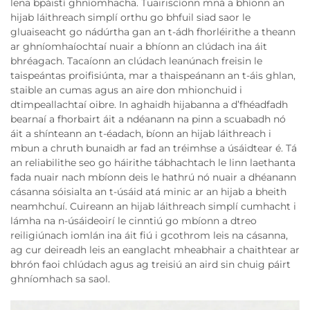
lena bpáistí ghníomhacha. Tuairiscíonn mná a bhíonn an
hijab láithreach simplí orthu go bhfuil siad saor le
gluaiseacht go nádúrtha gan an t-ádh fhorléirithe a theann
ar ghníomhaíochtaí nuair a bhíonn an clúdach ina áit
bhréagach. Tacaíonn an clúdach leanúnach freisin le
taispeántas proifisiúnta, mar a thaispeánann an t-áis ghlan,
staible an cumas agus an aire don mhionchuid i
dtimpeallachtaí oibre. In aghaidh hijabanna a d’fhéadfadh
bearnaí a fhorbairt áit a ndéanann na pinn a scuabadh nó
áit a shínteann an t-éadach, bíonn an hijab láithreach i
mbun a chruth bunaidh ar fad an tréimhse a úsáidtear é. Tá
an reliabilithe seo go háirithe tábhachtach le linn laethanta
fada nuair nach mbíonn deis le hathrú nó nuair a dhéanann
cásanna sóisialta an t-úsáid atá minic ar an hijab a bheith
neamhchuí. Cuireann an hijab láithreach simplí cumhacht i
lámha na n-úsáideoirí le cinntiú go mbíonn a dtreo
reiligiúnach iomlán ina áit fiú i gcothrom leis na cásanna,
ag cur deireadh leis an eanglacht mheabhair a chaithtear ar
bhrón faoi chlúdach agus ag treisiú an aird sin chuig páirt
ghníomhach sa saol.