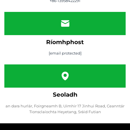
+86-13958422291
Ríomhphost
[email protected]
Seoladh
an dara hurlár, Foirgneamh B, Uimhir 17 Jinhui Road, Ceanntár
Tionsclaíochta Heyetang, Sráid Futian