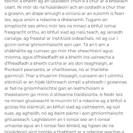
teicníc a bheith ag an úsáideoir chun é a chur ar a bhealach
ceart. Ní mór do na húsáideoirí ach an codladh a chur thar
a gceann, an drape amuigh a oiriúnú ar an suíomh is fearr
leo, agus ansin a ndaoine a dhéanamh. Tugann an
simplíocht seo athrú mór leis na mnaoi a bhfuil iomaí
freagracht orthu, an bhfuil siad ag rialú teach, ag iarraidh
carraige, ag freastal ar institiúid oideachais, nó ag cur i
gcinn iomaí ghníomhaíocht aon uair. Tá an t-am a
shábháilte ag cumasc go mór thar sheachtainí agus
míonna, agus d’fhéadfadh sé a bheith ina uaireacha a
d’fhéadfadh a bheith curtha ar ais don teaghlaigh, ar
fhorbairt pearsanta, ar chaillteanas, nó ar thairbhe
gairmiúil. Thar a thuairim thosaigh, cuireann an t-ullmhú
sláintiúil ar an hijab láithreach simplí a phósadh i gceannas
ar fad na gníomhaíochtaí gan an leathchúram a
theastaíonn go minic ó stíleanna traidisiúnta. Is féidir leis
na mnaoi gluaiseacht le muirnín trí a ndaoine ag a bhfuil a
gcóras fós sláintiúil, an bhfuil siad ag caitheamh, ag súil
suas, ag aghaidh, nó ag baint páirte i aon ghníomhaíocht
ghluaiseach. Laghdaíonn an t-ionsaí seo an t-ionsaí
umaoise agus an t-ionsaí faoi bhráid, ag ligean do na
húsáideoirí aird iomlán a thabhairt ar a ndaoine seachas a