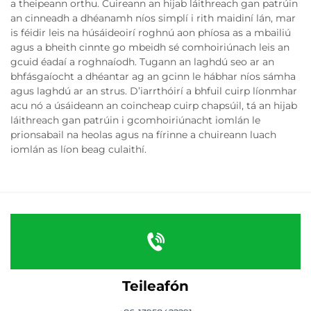
a theipeann orthu. Cuireann an hijab láithreach gan patrúin
an cinneadh a dhéanamh níos simplí i rith maidiní lán, mar
is féidir leis na húsáideoirí roghnú aon phíosa as a mbailiú
agus a bheith cinnte go mbeidh sé comhoiriúnach leis an
gcuid éadaí a roghnaíodh. Tugann an laghdú seo ar an
bhfásgaíocht a dhéantar ag an gcinn le hábhar níos sámha
agus laghdú ar an strus. D’iarrthóirí a bhfuil cuirp líonmhar
acu nó a úsáideann an coincheap cuirp chapsúil, tá an hijab
láithreach gan patrúin i gcomhoiriúnacht iomlán le
prionsabail na heolas agus na fírinne a chuireann luach
iomlán as líon beag culaithí.
Teileafón