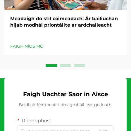
Méadaigh do stíl coimeádach: Ár bailiúchán
hijab modhál priontáilte ar ardchaileacht
FAIGH NÍOS MÓ
Faigh Uachtar Saor in Aisce
Beidh ár léiritheoir i dteagmháil leat go luath.
Ríomhphost
0/100