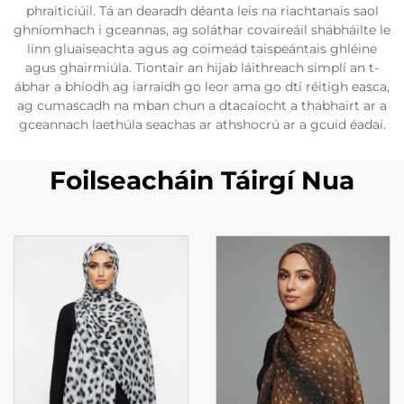
phraiticiúil. Tá an dearadh déanta leis na riachtanais saol
ghníomhach i gceannas, ag soláthar covaireáil shábháilte le
linn gluaiseachta agus ag coimeád taispeántais ghléine
agus ghairmiúla. Tiontair an hijab láithreach simplí an t-
ábhar a bhíodh ag iarraidh go leor ama go dtí réitigh easca,
ag cumascadh na mban chun a dtacaíocht a thabhairt ar a
gceannach laethúla seachas ar athshocrú ar a gcuid éadaí.
Foilseacháin Táirgí Nua