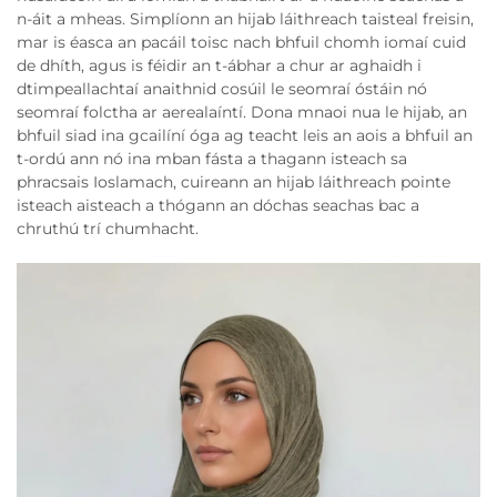
n-áit a mheas. Simplíonn an hijab láithreach taisteal freisin,
mar is éasca an pacáil toisc nach bhfuil chomh iomaí cuid
de dhíth, agus is féidir an t-ábhar a chur ar aghaidh i
dtimpeallachtaí anaithnid cosúil le seomraí óstáin nó
seomraí folctha ar aerealaíntí. Dona mnaoi nua le hijab, an
bhfuil siad ina gcailíní óga ag teacht leis an aois a bhfuil an
t-ordú ann nó ina mban fásta a thagann isteach sa
phracsais Ioslamach, cuireann an hijab láithreach pointe
isteach aisteach a thógann an dóchas seachas bac a
chruthú trí chumhacht.