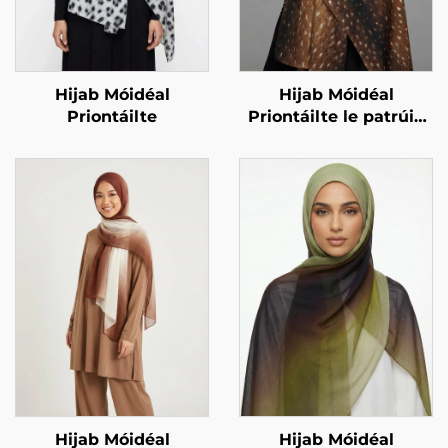
Hijab Móidéal
Hijab Móidéal
Priontáilte
Priontáilte le patrúin
ainmhithe – priont
fawn
Hijab Móidéal
Hijab Móidéal