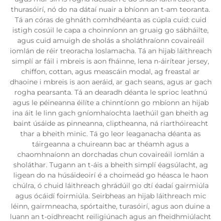
thurasóirí, nó do na dátaí nuair a bhíonn an t-am teoranta.
Tá an córas de ghnáth comhdhéanta as cúpla cuid: cuid
istigh cosúil le capa a choinníonn an gruaig go sábháilte,
agus cuid amuigh de sholás a sholáthraíonn covaireáil
iomlán de réir treoracha Ioslamacha. Tá an hijab láithreach
simplí ar fáil i mbreis is aon fháinne, lena n-áirítear jersey,
chiffon, cottan, agus meascáin modal, ag freastal ar
dhaoine i mbreis is aon aeráid, ar gach seans, agus ar gach
rogha pearsanta. Tá an dearadh déanta le sprioc leathnú
agus le péineanna éilíte a chinntíonn go mbíonn an hijab
ina áit le linn gach gníomhaíochta laethúil gan bheith ag
baint úsáide as pinneanna, cliptheanna, ná riarthóireacht
thar a bheith minic. Tá go leor leaganacha déanta as
táirgeanna a chuireann bac ar théamh agus a
chaomhnaíonn an dorchadas chun covaireáil iomlán a
sholáthar. Tugann an t-áis a bheith simplí éagsúlacht, ag
ligean do na húsáideoirí é a choimeád go héasca le haon
chúlra, ó chuid láithreach ghrádúil go dtí éadaí gairmiúla
agus ócáidí foirmiúla. Seirbheas an hijab láithreach mic
léinn, gairmneacha, spórtaithe, turasóirí, agus aon duine a
luann an t-oidhreacht reiligiúnach agus an fheidhmiúlacht