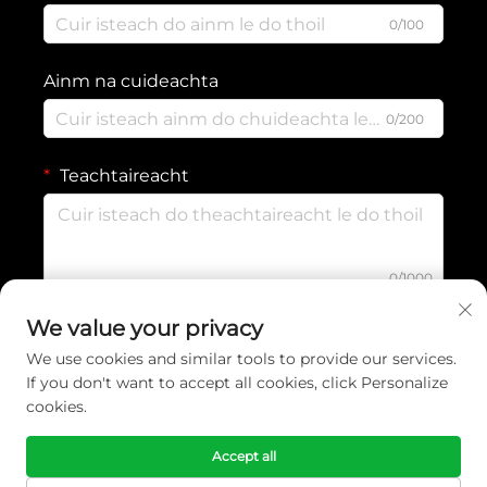
0/100
Ainm na cuideachta
0/200
Teachtaireacht
0/1000
We value your privacy
SEOL
We use cookies and similar tools to provide our services.
If you don't want to accept all cookies, click Personalize
cookies.
Cóipcheart © 2026 Yiwu Wennuan Clothing Co., Ltd. Ltd. Gach ceart
agus gach údarás sásta. -
Beartas Príobháideachta
Accept all