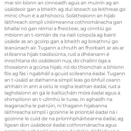
mar sin bíonn an cinneadh agus an muinín ag an
úsáideoir gan a bheith ag dul isteach sa leithreas go
minic chun é a athshocrú. Soláthraíonn an hijab
láithreach simplí círéimeanna cothrománacha gan
bhallaí nó gan réimsí a fheictear, ag cinntiú go
mbíonn an t-iomlán de na riailí coirpúla ag baint
úsáide as an gcoirp gan a bheith ag breathnú go
leanúnach air. Tugann a chruth an fhorbairt ar ais ar
stíleanna hijab traidisiúnta, rud a dhéanann é
inrochtana do úsáideoirí nua, do chailíní óga a
thosaíonn a gcúrsa hijab, nó do thionchair a bhíonn
fós ag fás i ngabháil a gcuid scileanna éadaí. Tugann
an t-úsáid ar dathanna simplí leas go bhfuil ceann
amháin in ann a oiriú le rogha leathan éadaí, rud a
laghdaíonn an gá le bailiúcháin móra éadaí agus a
shimplíonn an t-ullmhú le turas. In aghaidh na
leaganacha le patrúin, ní thagann hijabanna
láithreacha simplí i gcoinne le priontáil éadaí ná i
gcoinne le cuid de na príomhpháirteanna éadaí, ag
ligean don úsáideoir éadaí cothrománacha agus