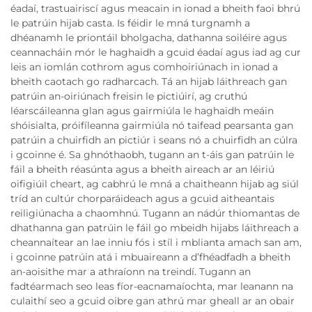
éadaí, trastuairiscí agus meacain in ionad a bheith faoi bhrú
le patrúin hijab casta. Is féidir le mná turgnamh a
dhéanamh le priontáil bholgacha, dathanna soiléire agus
ceannacháin mór le haghaidh a gcuid éadaí agus iad ag cur
leis an iomlán cothrom agus comhoiriúnach in ionad a
bheith caotach go radharcach. Tá an hijab láithreach gan
patrúin an-oiriúnach freisin le pictiúirí, ag cruthú
léarscáileanna glan agus gairmiúla le haghaidh meáin
shóisialta, próifíleanna gairmiúla nó taifead pearsanta gan
patrúin a chuirfidh an pictiúr i seans nó a chuirfidh an cúlra
i gcoinne é. Sa ghnóthaobh, tugann an t-áis gan patrúin le
fáil a bheith réasúnta agus a bheith aireach ar an léiriú
oifigiúil cheart, ag cabhrú le mná a chaitheann hijab ag siúl
tríd an cultúr chorparáideach agus a gcuid aitheantais
reiligiúnacha a chaomhnú. Tugann an nádúr thiomantas de
dhathanna gan patrúin le fáil go mbeidh hijabs láithreach a
cheannaítear an lae inniu fós i stíl i mblianta amach san am,
i gcoinne patrúin atá i mbuaireann a d’fhéadfadh a bheith
an-aoisithe mar a athraíonn na treindí. Tugann an
fadtéarmach seo leas fíor-eacnamaíochta, mar leanann na
culaithí seo a gcuid oibre gan athrú mar gheall ar an obair