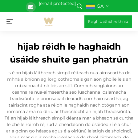
[email protected]
GA
Faigh Uathbhreithniú
hijab réidh le haghaidh
úsáide shuite gan phatrún
Is é an hijab láithreach simplí réiteach nua-aimseartha do
mhná a bhíonn ag lorg cothromais gan aon ghoile leis an
mbeannacht nó leis an stíl. Comhcheanglaíonn an
ceannaire nua-aimseartha seo luachanna Ioslamacha
traidisiúnta le prionsabail dearadh comhaimseartha, ag
tairiscint rogha atá réidh le haghaidh nach dtógann aon
iomarca ama ná díriú ar theicníocht an hijab thradisiúnta.
Tá an hijab láithreach simplí déanta mar a bheadh sé curtha
le chéile roimh ré, rud a cheadaíonn do úsáideoirí é a chur
ar a gcinn go héasca agus é a oiriúnú laistigh de shoicindí,
agus mar sin is rogha idéalach é do shaol láithreach, do