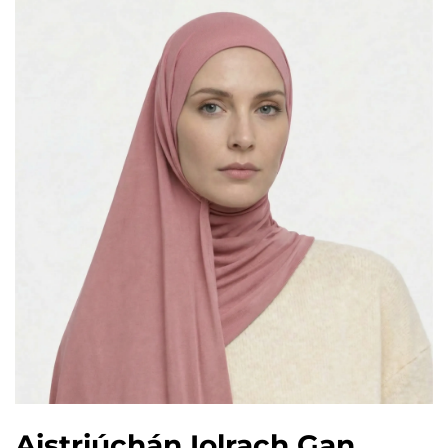
Aistriúchán Iolrach Gan