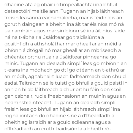
dhaoine atá ag obair i dtimpeallachtaí ina bhfuil
deteactóirí meitile ann. Tugann an hijab láithreach
freisin leasanna eacnamaíocha, mar is féidir leis an
gcruth daingean a bheith ina áit tar éis níos mó ná
uair amháin agus mar sin bíonn sé ina áit níos faide
ná na t-ábhair a úsáidtear go traidisiúnta a
gcaithfidh a athsholáthar mar gheall ar an méid a
bhíonn á dtógáil nó mar gheall ar an mbriseadh a
dhéantar orthu nuair a úsáidtear pinneanna go
minic. Tugann an dearadh simplí leas go mbíonn an
t-earra ina módhach go dtí go dtéann an t-athrú ar
an módh, ag tabhairt luach fadtéarmach don chuid
éadaí. Taitníonn sé le tuistí go bhfuil a gcuid páistí in
ann an hijab láithreach a chur orthu féin don scoil
gan cabhair, rud a fheabhsaíonn an muinín agus an
neamhshléinteacht. Tugann an dearadh simplí
freisin leas go bhfuil an hijab láithreach simplí ina
rogha iontach do dhaoine sine a d’fhéadfadh a
bheith ag iarraidh ar a gcuid scileanna agus a
d’fhéadfadh an cruth traidisiúnta a bheith ró-