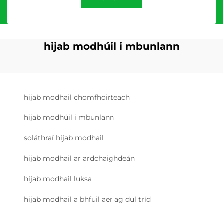
hijab modhúil i mbunlann
hijab modhail chomfhoirteach
hijab modhúil i mbunlann
soláthraí hijab modhail
hijab modhail ar ardchaighdeán
hijab modhail luksa
hijab modhail a bhfuil aer ag dul tríd