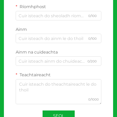
Ríomhphost
0/100
Ainm
0/100
Ainm na cuideachta
0/200
Teachtaireacht
0/1000
SEOL