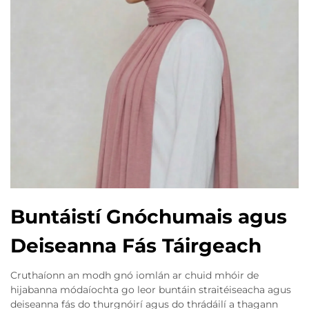
Buntáistí Gnóchumais agus
Deiseanna Fás Táirgeach
Cruthaíonn an modh gnó iomlán ar chuid mhóir de
hijabanna módaíochta go leor buntáin straitéiseacha agus
deiseanna fás do thurgnóirí agus do thrádáilí a thagann