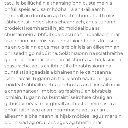
tacú le bailiúcháin a tharraingíonn custaiméirí a
bhfuil spéis acu sa mhódha. Tá an t-áilleamh
timpeall an domhain ag teacht chun bheith níos
tábhachtaí i ndecisions cheannach, agus tugann
pródéictí íosmharcáil hijab móidéal bua ar
chustaiméirí a bhfuil spéis acu sa timpeallacht mar
úsáideann an próiseas tionsclaíochta níos lú uisce
ná an t-ollainn agus mar is féidir leis an áilleamh an
bhriseadh go nádúrtha. Soláthraíonn na soláthraithe
go minic téarmaí íosmharcáil shuntasacha, lasracha
séasúracha, agus cluibh dúil a fheabhsaíonn na
buntáistí airgeadais a bhaineann le cainteanna
íosmharcáil. Tugann an t-áilleamh éadrom hijab
móidéal sábháilteachta ar chostas an t-ionsáil nuair
a cheannaítear i mbloc, ag feabhsú an bhrabais
iomláin. Tugann na buntáistí seirbhíse chuig an
gchustaiméara mar gheall ar chustaiméirí sásta a
bhfuil taithí acu ar an gcumhacht agus ar an t-
áilleamh a bhaineann le hijab móidéal, agus mar sin
bíonn siad ag ordú arís agus ag bheith mar