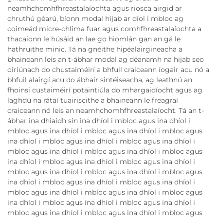
neamhchomhfhreastalaíochta agus riosca airgid ar
chruthú géarú, bíonn modal hijab ar díol i mbloc ag
coimeád micre-chlima fuar agus comhfhreastalaíochta a
thacaíonn le húsáid an lae go hiomlán gan an gá le
hathruithe minic. Tá na gnéithe hipéalairgineacha a
bhaineann leis an t-ábhar modal ag déanamh na hijab seo
oiriúnach do chustaiméirí a bhfuil craiceann íogair acu nó a
bhfuil alairgí acu do ábhair sintéiseacha, ag leathnú an
fhoinsí custaiméirí potaintiúla do mhargaidíocht agus ag
laghdú na rátaí tuairiscithe a bhaineann le freagraí
craiceann nó leis an neamhchomhfhreastalaíocht. Tá an t-
ábhar ina dhiaidh sin ina dhíol i mbloc agus ina dhíol i
mbloc agus ina dhíol i mbloc agus ina dhíol i mbloc agus
ina dhíol i mbloc agus ina dhíol i mbloc agus ina dhíol i
mbloc agus ina dhíol i mbloc agus ina dhíol i mbloc agus
ina dhíol i mbloc agus ina dhíol i mbloc agus ina dhíol i
mbloc agus ina dhíol i mbloc agus ina dhíol i mbloc agus
ina dhíol i mbloc agus ina dhíol i mbloc agus ina dhíol i
mbloc agus ina dhíol i mbloc agus ina dhíol i mbloc agus
ina dhíol i mbloc agus ina dhíol i mbloc agus ina dhíol i
mbloc agus ina dhíol i mbloc agus ina dhíol i mbloc agus