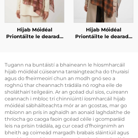
Hijab Móidéal
Hijab Móidéal
Priontáilte le dearadh
Priontáilte le dearadh
ceachta – corcra
ceachta – donn dorcha
Tugann na buntáistí a bhaineann le híosmharcáil
hijab móidéal cúiseanna tarraingteacha do thuraisí
agus do fheirmeoirí chun an modh gnó seo a
roghnú thar cheannach trádála nó rogha eile de
sholáthairí teilgeáin. Ar an gcéad dul síos, cuireann
ceannach i mbloc trí chinniúintí íosmharcáil hijab
móidéal sábháilteachta mór ar an gcostas, mar go
mbíonn an prís in aghaidh an aonaid laghdaithe de
thríocha go caoga faoin gcéad céile i gcomparáid
leis na prísin trádála, ag cur cead d’fhoirgnimh an
bheith ag coimeád margadh brabais sláintiúil agus