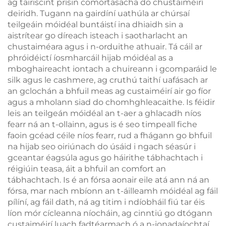
ag tairiscint prísin comórtasacha do chustaiméirí
deiridh. Tugann na gairdíní uathúla ar chúrsaí
teilgeáin móidéal buntáistí ina dhiaidh sin a
aistrítear go díreach isteach i saotharlacht an
chustaiméara agus i n-orduithe athuair. Tá cáil ar
phróidéictí íosmharcáil hijab móidéal as a
mboghaireacht iontach a chuireann i gcomparáid le
silk agus le cashmere, ag cruthú taithí uafásach ar
an gclochán a bhfuil meas ag custaiméirí air go fíor
agus a mholann siad do chomhghleacaithe. Is féidir
leis an teilgeán móidéal an t-aer a ghlacadh níos
fearr ná an t-ollainn, agus is é seo timpeall fiche
faoin gcéad céile níos fearr, rud a fhágann go bhfuil
na hijab seo oiriúnach do úsáid i ngach séasúr i
gceantar éagsúla agus go háirithe tábhachtach i
réigiúin teasa, áit a bhfuil an comfort an
tábhachtach. Is é an fórsa aonair eile atá ann ná an
fórsa, mar nach mbíonn an t-áilleamh móidéal ag fáil
pílíní, ag fáil dath, ná ag titim i ndíobháil fiú tar éis
líon mór cícleanna níocháin, ag cinntiú go dtógann
custaiméirí luach fadtéarmach ó a n-ionadaíochtaí