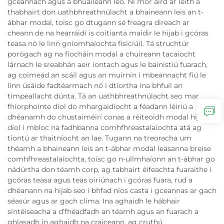
gceannach agus a bhuaileann leo. Ní mór aird ar leith a
thabhairt don uathbhreathnúlacht a bhaineann leis an t-
ábhar modal, toisc go dtugann sé freagra direach ar
cheann de na hearráidí is coitianta maidir le hijab i gcóras
teasa nó le linn gníomhaíochta fisiciúil. Tá struchtúr
porógach ag na fíocháin modal a chuireann tacaíocht
lárnach le sreabhán aeir iontach agus le bainistiú fuarach,
ag coimeád an scáil agus an muirnín i mbeannacht fiú le
linn úsáide fadtéarmach nó i dtíortha ina bhfuil an
timpeallacht dúnta. Tá an uathbhreathnúlacht seo mar
fhíorphointe díol do mhargaidíocht a féadann léiriú a
dhéanamh do chustaiméirí conas a réiteoidh modal hijab ar
díol i mbloc na fadhbanna comhfhreastalaíochta atá ag
tiontú ar thaitníocht an lae. Tugann na treoracha um
théamh a bhaineann leis an t-ábhar modal leasanna breise
comhfhreastalaíochta, toisc go n-ullmhaíonn an t-ábhar go
nádúrtha don téamh corp, ag tabhairt éifeachta fuaraithe i
gcóras teasa agus teas oiriúnach i gcóras fuara, rud a
dhéanann na hijab seo i bhfad níos casta i gceannas ar gach
séasúr agus ar gach clima. Ina aghaidh le hábhair
sintéiseacha a d’fhéadfadh an téamh agus an fuarach a
ghlasadh in aghaidh na craiceann, ag cruthú