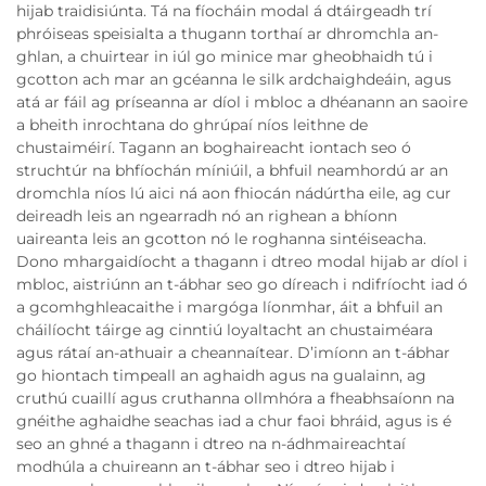
hijab traidisiúnta. Tá na fíocháin modal á dtáirgeadh trí
phróiseas speisialta a thugann torthaí ar dhromchla an-
ghlan, a chuirtear in iúl go minice mar gheobhaidh tú i
gcotton ach mar an gcéanna le silk ardchaighdeáin, agus
atá ar fáil ag príseanna ar díol i mbloc a dhéanann an saoire
a bheith inrochtana do ghrúpaí níos leithne de
chustaiméirí. Tagann an boghaireacht iontach seo ó
struchtúr na bhfíochán míniúil, a bhfuil neamhordú ar an
dromchla níos lú aici ná aon fhiocán nádúrtha eile, ag cur
deireadh leis an ngearradh nó an righean a bhíonn
uaireanta leis an gcotton nó le roghanna sintéiseacha.
Dono mhargaidíocht a thagann i dtreo modal hijab ar díol i
mbloc, aistriúnn an t-ábhar seo go díreach i ndifríocht iad ó
a gcomhghleacaithe i margóga líonmhar, áit a bhfuil an
cháilíocht táirge ag cinntiú loyaltacht an chustaiméara
agus rátaí an-athuair a cheannaítear. D’imíonn an t-ábhar
go hiontach timpeall an aghaidh agus na gualainn, ag
cruthú cuaillí agus cruthanna ollmhóra a fheabhsaíonn na
gnéithe aghaidhe seachas iad a chur faoi bhráid, agus is é
seo an ghné a thagann i dtreo na n-ádhmaireachtaí
modhúla a chuireann an t-ábhar seo i dtreo hijab i