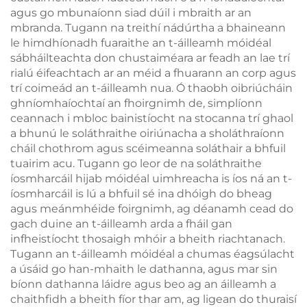
agus go mbunaíonn siad dúil i mbraith ar an
mbranda. Tugann na treithí nádúrtha a bhaineann
le himdhíonadh fuaraithe an t-áilleamh móidéal
sábháilteachta don chustaiméara ar feadh an lae trí
rialú éifeachtach ar an méid a fhuarann an corp agus
trí coimeád an t-áilleamh nua. Ó thaobh oibriúcháin
ghníomhaíochtaí an fhoirgnimh de, simplíonn
ceannach i mbloc bainistíocht na stocanna trí ghaol
a bhunú le soláthraithe oiriúnacha a sholáthraíonn
cháil chothrom agus scéimeanna soláthair a bhfuil
tuairim acu. Tugann go leor de na soláthraithe
íosmharcáil hijab móidéal uimhreacha is íos ná an t-
íosmharcáil is lú a bhfuil sé ina dhóigh do bheag
agus meánmhéide foirgnimh, ag déanamh cead do
gach duine an t-áilleamh arda a fháil gan
infheistíocht thosaigh mhóir a bheith riachtanach.
Tugann an t-áilleamh móidéal a chumas éagsúlacht
a úsáid go han-mhaith le dathanna, agus mar sin
bíonn dathanna láidre agus beo ag an áilleamh a
chaithfidh a bheith fíor thar am, ag ligean do thuraisí