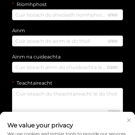
Ríomhphost
0/100
Ainm
0/100
Ainm na cuideachta
0/200
Teachtaireacht
0/1000
We value your privacy
SEOL
We use cookies and similar tools to provide our services.