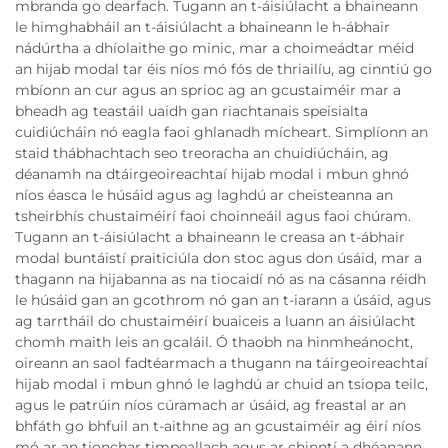
mbranda go dearfach. Tugann an t-áisiúlacht a bhaineann
le himghabháil an t-áisiúlacht a bhaineann le h-ábhair
nádúrtha a dhíolaithe go minic, mar a choimeádtar méid
an hijab modal tar éis níos mó fós de thriailíu, ag cinntiú go
mbíonn an cur agus an sprioc ag an gcustaiméir mar a
bheadh ag teastáil uaidh gan riachtanais speisialta
cuidiúcháin nó eagla faoi ghlanadh mícheart. Simplíonn an
staid thábhachtach seo treoracha an chuidiúcháin, ag
déanamh na dtáirgeoireachtaí hijab modal i mbun ghnó
níos éasca le húsáid agus ag laghdú ar cheisteanna an
tsheirbhís chustaiméirí faoi choinneáil agus faoi chúram.
Tugann an t-áisiúlacht a bhaineann le creasa an t-ábhair
modal buntáistí praiticiúla don stoc agus don úsáid, mar a
thagann na hijabanna as na tiocaidí nó as na cásanna réidh
le húsáid gan an gcothrom nó gan an t-iarann a úsáid, agus
ag tarrtháil do chustaiméirí buaiceis a luann an áisiúlacht
chomh maith leis an gcaláil. Ó thaobh na hinmheánocht,
oireann an saol fadtéarmach a thugann na táirgeoireachtaí
hijab modal i mbun ghnó le laghdú ar chuid an tsiopa teilc,
agus le patrúin níos cúramach ar úsáid, ag freastal ar an
bhfáth go bhfuil an t-aithne ag an gcustaiméir ag éirí níos
mó ar an tionchar timpeallach agus ar chinntí a dhéanann