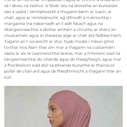
sé i dtreo na heitice. Is féidir leis na díolaithe an buntáiste
seo a úsáid i rámhphostáil a thugann béim ar luach, ar
cháil, agus ar inmheánocht, ag difríodh a n-áiríochtaí i
marganna ina ndearnadh an t-ádh fásach agus na
dtáirgeoireachtaí a díoltar amháin a chruthú ar shárú an
chustaiméir agus ar theastas aige ar cháil atá fadtéarmach.
Tugann an t-íocaíocht ar stoc hijab modal i mbun ghnó
torthaí níos fearr thar am mar a thagann na custaiméirí
sásta ar ais le ceannaíochtaí breise, mar a mholann siad na
táirgeoireachtaí do chairde agus do theaghlaigh, agus mar
a fhorbraíonn siad dúil sa bhranda bunaithe ar thairiscoí
poiblí de cháil ard agus de fheidhmíocht a thagann thar an
súil.