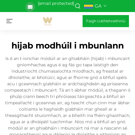
[email protected]
GA
Faigh Uathbhreithniú
hijab modhúil i mbunlann
Is é an t-ionchar módúil ar an ghiabháin (hijab) i mbuncairt
gníomhachas agus é ag fás go tapa laistigh den
industriocht chumasaíochta míodhach, ag freastal ar
dhíolaithe, ar bhotúicí, agus ar fhoirne gnó a bhfuil spéis
acu i gceannach giabháin ar ardchaighdeán ag príseanna
compeatach i mbuncairt. Tá an t-ábhar módúil, a thagann ó
phúlp crann beech trí phróiseas táirgeachta a bhfuil an
timpeallacht i gceannas air, ag teacht chun cinn mar ábhar
coitianta le haghaidh giabháin mar gheall ar a
theasgthacht shuíomhach, ar a bheith ina fhéin-ghaothach,
agus ar a dhráipéil luachmhar. Níos mó a bhfuil an gnó
módúil ar an ghiabháin i mbuncairt ná mar a nascann sé
monaraitheoirí agus dáileoirí le díolaithe a aithníonn an