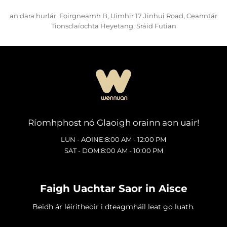
an dara hurlár, Foirgneamh B, Uimhir 17 Jinhui Road, Ceanntár
Tionsclaíochta Heyetang, Sráid Futian
Ríomhphost nó Glaoigh orainn aon uair!
LUN - AOINE:8:00 AM - 12:00 PM
SAT - DOM:8:00 AM - 10:00 PM
Faigh Uachtar Saor in Aisce
Beidh ár léiritheoir i dteagmháil leat go luath.