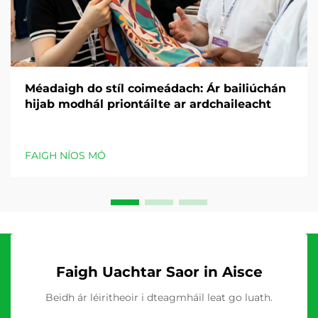
Méadaigh do stíl coimeádach: Ár bailiúchán
hijab modhál priontáilte ar ardchaileacht
FAIGH NÍOS MÓ
Faigh Uachtar Saor in Aisce
Beidh ár léiritheoir i dteagmháil leat go luath.