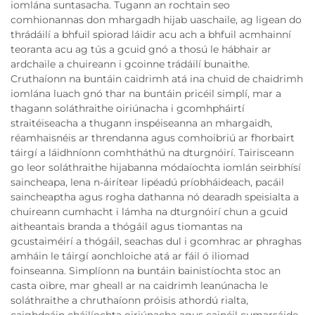
iomlána suntasacha. Tugann an rochtain seo
comhionannas don mhargadh hijab uaschaile, ag ligean do
thrádáilí a bhfuil spiorad láidir acu ach a bhfuil acmhainní
teoranta acu ag tús a gcuid gnó a thosú le hábhair ar
ardchaile a chuireann i gcoinne trádáilí bunaithe.
Cruthaíonn na buntáin caidrimh atá ina chuid de chaidrimh
iomlána luach gnó thar na buntáin pricéil simplí, mar a
thagann soláthraithe oiriúnacha i gcomhpháirtí
straitéiseacha a thugann inspéiseanna an mhargaidh,
réamhaisnéis ar threndanna agus comhoibriú ar fhorbairt
táirgí a láidhníonn comhtháthú na dturgnóirí. Tairisceann
go leor soláthraithe hijabanna módaíochta iomlán seirbhísí
saincheapa, lena n-áirítear lipéadú príobháideach, pacáil
saincheaptha agus rogha dathanna nó dearadh speisialta a
chuireann cumhacht i lámha na dturgnóirí chun a gcuid
aitheantais branda a thógáil agus tiomantas na
gcustaiméirí a thógáil, seachas dul i gcomhrac ar phraghas
amháin le táirgí aonchloiche atá ar fáil ó iliomad
foinseanna. Simplíonn na buntáin bainistíochta stoc an
casta oibre, mar gheall ar na caidrimh leanúnacha le
soláthraithe a chruthaíonn próisis athordú rialta,