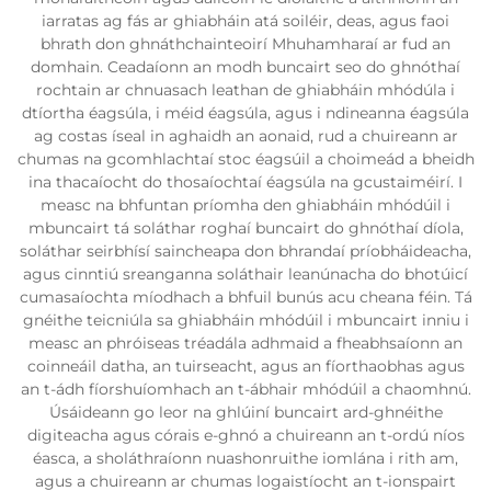
iarratas ag fás ar ghiabháin atá soiléir, deas, agus faoi
bhrath don ghnáthchainteoirí Mhuhamharaí ar fud an
domhain. Ceadaíonn an modh buncairt seo do ghnóthaí
rochtain ar chnuasach leathan de ghiabháin mhódúla i
dtíortha éagsúla, i méid éagsúla, agus i ndineanna éagsúla
ag costas íseal in aghaidh an aonaid, rud a chuireann ar
chumas na gcomhlachtaí stoc éagsúil a choimeád a bheidh
ina thacaíocht do thosaíochtaí éagsúla na gcustaiméirí. I
measc na bhfuntan príomha den ghiabháin mhódúil i
mbuncairt tá soláthar roghaí buncairt do ghnóthaí díola,
soláthar seirbhísí saincheapa don bhrandaí príobháideacha,
agus cinntiú sreanganna soláthair leanúnacha do bhotúicí
cumasaíochta míodhach a bhfuil bunús acu cheana féin. Tá
gnéithe teicniúla sa ghiabháin mhódúil i mbuncairt inniu i
measc an phróiseas tréadála adhmaid a fheabhsaíonn an
coinneáil datha, an tuirseacht, agus an fíorthaobhas agus
an t-ádh fíorshuíomhach an t-ábhair mhódúil a chaomhnú.
Úsáideann go leor na ghlúiní buncairt ard-ghnéithe
digiteacha agus córais e-ghnó a chuireann an t-ordú níos
éasca, a sholáthraíonn nuashonruithe iomlána i rith am,
agus a chuireann ar chumas logaistíocht an t-ionspairt