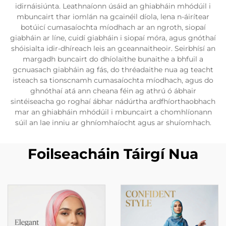
idirnáisiúnta. Leathnaíonn úsáid an ghiabháin mhódúil i
mbuncairt thar iomlán na gcainéil díola, lena n-áirítear
botúicí cumasaíochta míodhach ar an ngroth, siopaí
giabháin ar líne, cuidí giabháin i siopaí móra, agus gnóthaí
shóisialta idir-dhíreach leis an gceannaitheoir. Seirbhísí an
margadh buncairt do dhíolaithe bunaithe a bhfuil a
gcnuasach giabháin ag fás, do thréadaithe nua ag teacht
isteach sa tionscnamh cumasaíochta míodhach, agus do
ghnóthaí atá ann cheana féin ag athrú ó ábhair
sintéiseacha go roghaí ábhar nádúrtha ardfhíorthaobhach
mar an ghiabháin mhódúil i mbuncairt a chomhlíonann
súil an lae inniu ar ghníomhaíocht agus ar shuíomhach.
Foilseacháin Táirgí Nua