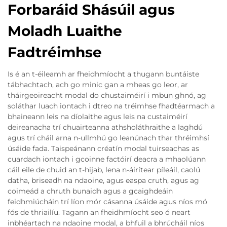
Forbaráid Shásúil agus
Moladh Luaithe
Fadtréimhse
Is é an t-éileamh ar fheidhmíocht a thugann buntáiste
tábhachtach, ach go minic gan a mheas go leor, ar
tháirgeoireacht modal do chustaiméirí i mbun ghnó, ag
soláthar luach iontach i dtreo na tréimhse fhadtéarmach a
bhaineann leis na díolaithe agus leis na custaiméirí
deireanacha trí chuairteanna athsholáthraithe a laghdú
agus trí cháil arna n-ullmhú go leanúnach thar thréimhsí
úsáide fada. Taispeánann créatín modal tuirseachas as
cuardach iontach i gcoinne factóirí deacra a mhaolúann
cáil eile de chuid an t-hijab, lena n-áirítear píleáil, caolú
datha, briseadh na ndaoine, agus easpa cruth, agus ag
coimeád a chruth bunaidh agus a gcaighdeáin
feidhmiúcháin trí líon mór cásanna úsáide agus níos mó
fós de thriailíu. Tagann an fheidhmíocht seo ó neart
inbhéartach na ndaoine modal, a bhfuil a bhrúcháil níos