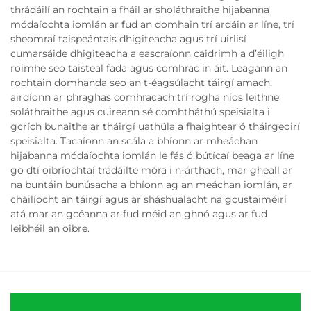
thrádáilí an rochtain a fháil ar sholáthraithe hijabanna
módaíochta iomlán ar fud an domhain trí ardáin ar líne, trí
sheomraí taispeántais dhigiteacha agus trí uirlisí
cumarsáide dhigiteacha a eascraíonn caidrimh a d’éiligh
roimhe seo taisteal fada agus comhrac in áit. Leagann an
rochtain domhanda seo an t-éagsúlacht táirgí amach,
airdíonn ar phraghas comhracach trí rogha níos leithne
soláthraithe agus cuireann sé comhtháthú speisialta i
gcrích bunaithe ar tháirgí uathúla a fhaightear ó tháirgeoirí
speisialta. Tacaíonn an scála a bhíonn ar mheáchan
hijabanna módaíochta iomlán le fás ó bútícaí beaga ar líne
go dtí oibríochtaí trádáilte móra i n-árthach, mar gheall ar
na buntáin bunúsacha a bhíonn ag an meáchan iomlán, ar
cháilíocht an táirgí agus ar sháshualacht na gcustaiméirí
atá mar an gcéanna ar fud méid an ghnó agus ar fud
leibhéil an oibre.