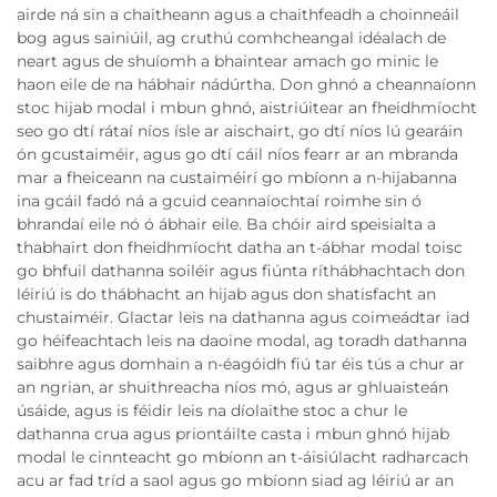
airde ná sin a chaitheann agus a chaithfeadh a choinneáil
bog agus sainiúil, ag cruthú comhcheangal idéalach de
neart agus de shuíomh a bhaintear amach go minic le
haon eile de na hábhair nádúrtha. Don ghnó a cheannaíonn
stoc hijab modal i mbun ghnó, aistriúitear an fheidhmíocht
seo go dtí rátaí níos ísle ar aischairt, go dtí níos lú gearáin
ón gcustaiméir, agus go dtí cáil níos fearr ar an mbranda
mar a fheiceann na custaiméirí go mbíonn a n-hijabanna
ina gcáil fadó ná a gcuid ceannaíochtaí roimhe sin ó
bhrandaí eile nó ó ábhair eile. Ba chóir aird speisialta a
thabhairt don fheidhmíocht datha an t-ábhar modal toisc
go bhfuil dathanna soiléir agus fiúnta ríthábhachtach don
léiriú is do thábhacht an hijab agus don shatisfacht an
chustaiméir. Glactar leis na dathanna agus coimeádtar iad
go héifeachtach leis na daoine modal, ag toradh dathanna
saibhre agus domhain a n-éagóidh fiú tar éis tús a chur ar
an ngrian, ar shuithreacha níos mó, agus ar ghluaisteán
úsáide, agus is féidir leis na díolaithe stoc a chur le
dathanna crua agus priontáilte casta i mbun ghnó hijab
modal le cinnteacht go mbíonn an t-áisiúlacht radharcach
acu ar fad tríd a saol agus go mbíonn siad ag léiriú ar an