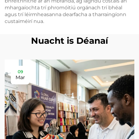
bhreithnithe ar an mbranda, ag laghdú costais an
mhargaíochta trí phromóitiú orgánach trí bhéal
agus trí léirmheasanna dearfacha a tharraingíonn
custaiméirí nua.
Nuacht is Déanaí
09
Mar