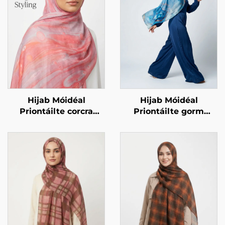
Hijab Móidéal
Hijab Móidéal
Priontáilte gorm
Priontáilte corcra
marmar
marmar