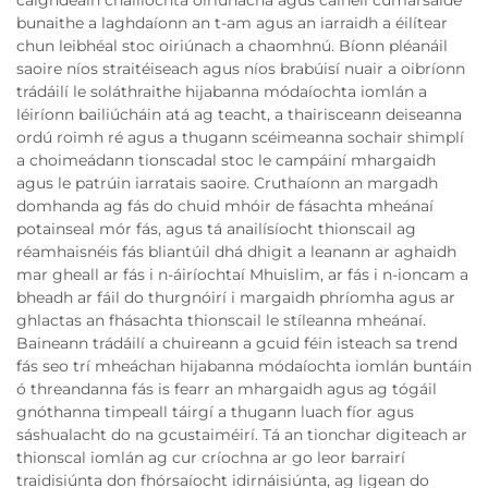
caighdeáin cháilíochta oiriúnacha agus cainéil cumarsáide
bunaithe a laghdaíonn an t-am agus an iarraidh a éilítear
chun leibhéal stoc oiriúnach a chaomhnú. Bíonn pléanáil
saoire níos straitéiseach agus níos brabúisí nuair a oibríonn
trádáilí le soláthraithe hijabanna módaíochta iomlán a
léiríonn bailiúcháin atá ag teacht, a thairisceann deiseanna
ordú roimh ré agus a thugann scéimeanna sochair shimplí
a choimeádann tionscadal stoc le campáiní mhargaidh
agus le patrúin iarratais saoire. Cruthaíonn an margadh
domhanda ag fás do chuid mhóir de fásachta mheánaí
potainseal mór fás, agus tá anailísíocht thionscail ag
réamhaisnéis fás bliantúil dhá dhigit a leanann ar aghaidh
mar gheall ar fás i n-áiríochtaí Mhuislim, ar fás i n-ioncam a
bheadh ar fáil do thurgnóirí i margaidh phríomha agus ar
ghlactas an fhásachta thionscail le stíleanna mheánaí.
Baineann trádáilí a chuireann a gcuid féin isteach sa trend
fás seo trí mheáchan hijabanna módaíochta iomlán buntáin
ó threandanna fás is fearr an mhargaidh agus ag tógáil
gnóthanna timpeall táirgí a thugann luach fíor agus
sáshualacht do na gcustaiméirí. Tá an tionchar digiteach ar
thionscal iomlán ag cur críochna ar go leor barrairí
traidisiúnta don fhórsaíocht idirnáisiúnta, ag ligean do