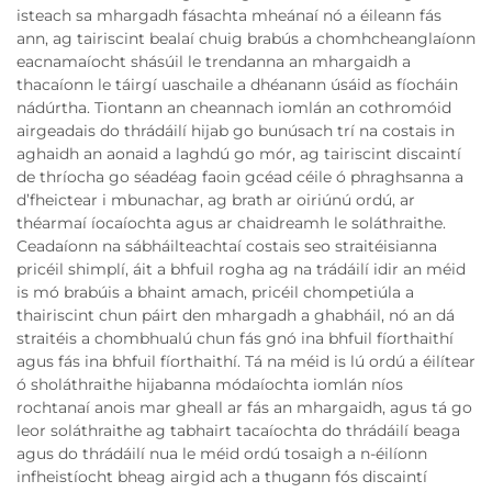
isteach sa mhargadh fásachta mheánaí nó a éileann fás
ann, ag tairiscint bealaí chuig brabús a chomhcheanglaíonn
eacnamaíocht shásúil le trendanna an mhargaidh a
thacaíonn le táirgí uaschaile a dhéanann úsáid as fíocháin
nádúrtha. Tiontann an cheannach iomlán an cothromóid
airgeadais do thrádáilí hijab go bunúsach trí na costais in
aghaidh an aonaid a laghdú go mór, ag tairiscint discaintí
de thríocha go séadéag faoin gcéad céile ó phraghsanna a
d’fheictear i mbunachar, ag brath ar oiriúnú ordú, ar
théarmaí íocaíochta agus ar chaidreamh le soláthraithe.
Ceadaíonn na sábháilteachtaí costais seo straitéisianna
pricéil shimplí, áit a bhfuil rogha ag na trádáilí idir an méid
is mó brabúis a bhaint amach, pricéil chompetiúla a
thairiscint chun páirt den mhargadh a ghabháil, nó an dá
straitéis a chombhualú chun fás gnó ina bhfuil fíorthaithí
agus fás ina bhfuil fíorthaithí. Tá na méid is lú ordú a éilítear
ó sholáthraithe hijabanna módaíochta iomlán níos
rochtanaí anois mar gheall ar fás an mhargaidh, agus tá go
leor soláthraithe ag tabhairt tacaíochta do thrádáilí beaga
agus do thrádáilí nua le méid ordú tosaigh a n-éilíonn
infheistíocht bheag airgid ach a thugann fós discaintí