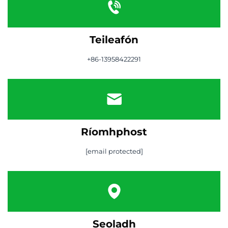
Teileafón
+86-13958422291
Ríomhphost
[email protected]
Seoladh