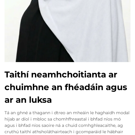
Taithí neamhchoitianta ar
chuimhne an fhéadáin agus
ar an luksa
Tá an ghné a thagann i dtreo an mheáin le haghaidh modal
hijab ar díol i mbloc sa chomhfhreastal i bhfad níos mó
agus i bhfad níos saoire ná a chuid comhghleacaithe, ag
cruthú taithí athsholáthairteach i gcomparáid le hábhair