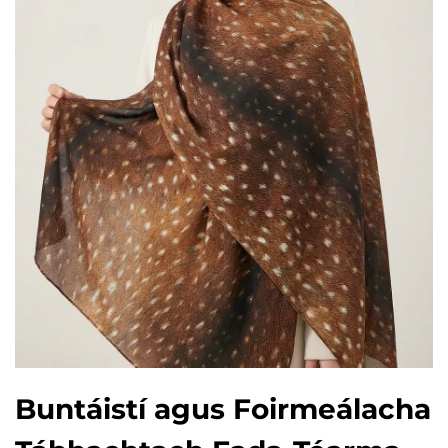
Buntáistí agus Foirmeálacha