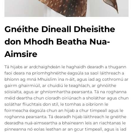
Gnéithe Dineall Dheisithe
don Mhodh Beatha Nua-
Aimsire
Tá hijabs ar ardchaighdeán le haghaidh dearadh a thugann
faoi deara na príomhghnéithe éagsúla sa saol láithreach a
bhíonn ag mná Mhuislim ina n-áit, agus iad ag cothromú ar
gairm ghairmiúil, ar chuidiú le teaghlach, ar ghnóithe
sóisialta, agus ar ghníomhartha pearsanta. Tá na roghanna
méid deartha chun cíoradh oiriúnach a sholáthar agus chun
soláthar fliuchtais don stíl, le tomhas a oibríonn le
foirmeacha éagsúla chun an hijab a chur timpeall agus le
roghanna pearsanta. Tá dearadh hijab láithreach le gnéithe
dearadha nuá-aimseartha a bhaineann leis an riachtanas le
pinneanna nó eolas leathan ar an gcur timpeall, agus is iad