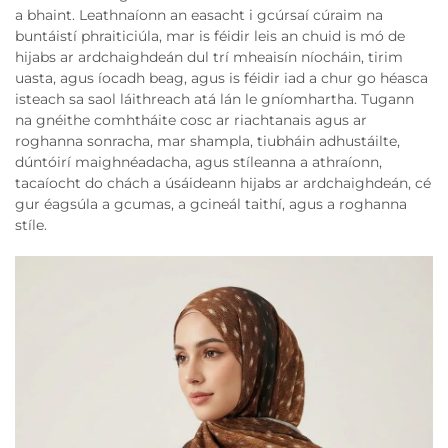
a bhaint. Leathnaíonn an easacht i gcúrsaí cúraim na
buntáistí phraiticiúla, mar is féidir leis an chuid is mó de
hijabs ar ardchaighdeán dul trí mheaisín níocháin, tirim
uasta, agus íocadh beag, agus is féidir iad a chur go héasca
isteach sa saol láithreach atá lán le gníomhartha. Tugann
na gnéithe comhtháite cosc ar riachtanais agus ar
roghanna sonracha, mar shampla, tiubháin adhustáilte,
dúntóirí maighnéadacha, agus stíleanna a athraíonn,
tacaíocht do chách a úsáideann hijabs ar ardchaighdeán, cé
gur éagsúla a gcumas, a gcineál taithí, agus a roghanna
stíle.