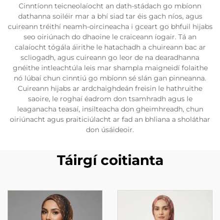
Cinntíonn teicneolaíocht an dath-stádach go mbíonn
dathanna soiléir mar a bhí siad tar éis gach níos, agus
cuireann tréithí neamh-oircineacha i gceart go bhfuil hijabs
seo oiriúnach do dhaoine le craiceann íogair. Tá an
calaíocht tógála áirithe le hatachadh a chuireann bac ar
scliogadh, agus cuireann go leor de na dearadhanna
gnéithe intleachtúla leis mar shampla maigneidí folaithe
nó lúbaí chun cinntiú go mbíonn sé slán gan pinneanna.
Cuireann hijabs ar ardchaighdeán freisin le hathruithe
saoire, le roghaí éadrom don tsamhradh agus le
leaganacha teasaí, insilteacha don gheimhreadh, chun
oiriúnacht agus praiticiúlacht ar fad an bhliana a sholáthar
don úsáideoir.
Táirgí coitianta