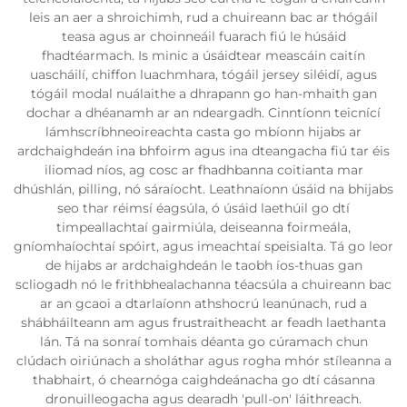
leis an aer a shroichimh, rud a chuireann bac ar thógáil
teasa agus ar choinneáil fuarach fiú le húsáid
fhadtéarmach. Is minic a úsáidtear meascáin caitín
uascháilí, chiffon luachmhara, tógáil jersey siléidí, agus
tógáil modal nuálaithe a dhrapann go han-mhaith gan
dochar a dhéanamh ar an ndeargadh. Cinntíonn teicnící
lámhscríbhneoireachta casta go mbíonn hijabs ar
ardchaighdeán ina bhfoirm agus ina dteangacha fiú tar éis
iliomad níos, ag cosc ar fhadhbanna coitianta mar
dhúshlán, pilling, nó sáraíocht. Leathnaíonn úsáid na bhijabs
seo thar réimsí éagsúla, ó úsáid laethúil go dtí
timpeallachtaí gairmiúla, deiseanna foirmeála,
gníomhaíochtaí spóirt, agus imeachtaí speisialta. Tá go leor
de hijabs ar ardchaighdeán le taobh íos-thuas gan
scliogadh nó le frithbhealachanna téacsúla a chuireann bac
ar an gcaoi a dtarlaíonn athshocrú leanúnach, rud a
shábháilteann am agus frustraitheacht ar feadh laethanta
lán. Tá na sonraí tomhais déanta go cúramach chun
clúdach oiriúnach a sholáthar agus rogha mhór stíleanna a
thabhairt, ó chearnóga caighdeánacha go dtí cásanna
dronuilleogacha agus dearadh 'pull-on' láithreach.