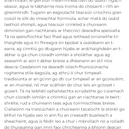
shamhradh, le geirsiúir meán-mheáchain do úsáid i ngach
séasúr, agus le tábhairne níos troma do chosaint i rith an
gheimhridh. Tugann an éagsúlacht téacsúir críochnú glan
cosúil le silk do imeachtaí foirmiúla, achar matá do úsáid
laethúil shimplí, agus téacsúir crinkled a chuireann
diminsíon gan riachtanais ar theicnící dearadha speisialta.
Tá na speisifíochtaí faoi fhad agus leithead oiriúnaithe trí
thaighde agus trí fhreagra ón bpobal a úsáideann an t-
earra, ag cinntiú go dtugann hijabs ar ardchaighdeán an t-
ábhar is gá chun cíoradh iomlán a sholáthar agus ag
seasamh ar aon t-ábhar breise a dhéanann an stíl níos
deacra. Ceadaíonn na dearadh iolach-fhuncsiúnacha
roghanna stíle éagsúla, ag athrú ó chur timpeall
traidisiúnta ar an gcinn go dtí cur timpeall ar an gcoiscéim,
ar an muinéal, nó mar scáthán do chur leis an gcloset i
gceart. Tá na leibhéil ophaitéachta scrúdaithe go cúramach
chun cíoradh iomlán a chinntiú gan an riachtanas le beirt-
shréite, rud a chuireann teas agus toirmisctheas breise.
Ciallaíonn na treisiúcháin a chuireann tacaíocht le stóráil go
bhfuil na hijabs seo in ann fiú an creasadh buaileach a
sheachaint, agus is féidir leo a chur i mbrollach nó a rolladh
do thurasanna gan imní faoi chrícheanna a bhíonn deacair