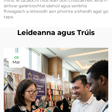
minic le tacaíocht níos fearr don chustaiméir, lena n-
áirítear garántíochtaí sáshúil agus seirbhís
fhreagrach a réiteoidh aon phointe a bheidh agat go
tapa.
Leideanna agus Trúis
09
Mar