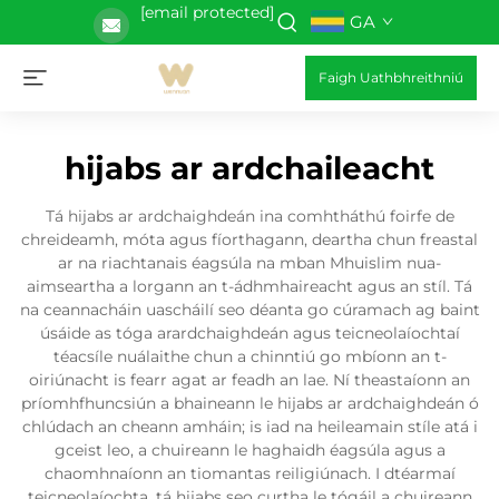
[email protected]
GA
Faigh Uathbhreithniú
hijabs ar ardchaileacht
Tá hijabs ar ardchaighdeán ina comhtháthú foirfe de
chreideamh, móta agus fíorthagann, deartha chun freastal
ar na riachtanais éagsúla na mban Mhuislim nua-
aimseartha a lorgann an t-ádhmhaireacht agus an stíl. Tá
na ceannacháin uascháilí seo déanta go cúramach ag baint
úsáide as tóga arardchaighdeán agus teicneolaíochtaí
téacsíle nuálaithe chun a chinntiú go mbíonn an t-
oiriúnacht is fearr agat ar feadh an lae. Ní theastaíonn an
príomhfhuncsiún a bhaineann le hijabs ar ardchaighdeán ó
chlúdach an cheann amháin; is iad na heileamain stíle atá i
gceist leo, a chuireann le haghaidh éagsúla agus a
chaomhnaíonn an tiomantas reiligiúnach. I dtéarmaí
teicneolaíochta, tá hijabs seo curtha le tógáil a chuireann