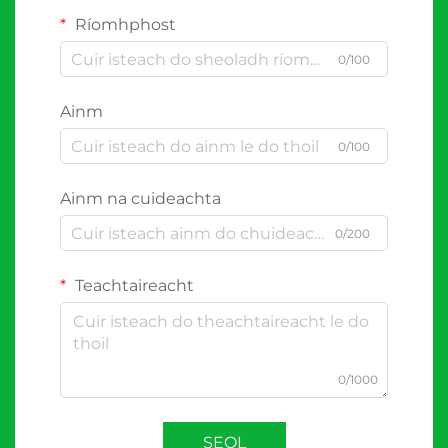
Ríomhphost
0/100
Ainm
0/100
Ainm na cuideachta
0/200
Teachtaireacht
0/1000
SEOL