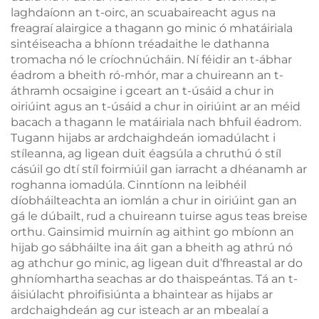
laghdaíonn an t-oirc, an scuabaireacht agus na
freagraí alairgice a thagann go minic ó mhatáiriala
sintéiseacha a bhíonn tréadaithe le dathanna
tromacha nó le críochnúcháin. Ní féidir an t-ábhar
éadrom a bheith ró-mhór, mar a chuireann an t-
áthramh ocsaigine i gceart an t-úsáid a chur in
oiriúint agus an t-úsáid a chur in oiriúint ar an méid
bacach a thagann le matáiriala nach bhfuil éadrom.
Tugann hijabs ar ardchaighdeán iomadúlacht i
stíleanna, ag ligean duit éagsúla a chruthú ó stíl
cásúil go dtí stíl foirmiúil gan iarracht a dhéanamh ar
roghanna iomadúla. Cinntíonn na leibhéil
díobháilteachta an iomlán a chur in oiriúint gan an
gá le dúbailt, rud a chuireann tuirse agus teas breise
orthu. Gainsimid muirnín ag aithint go mbíonn an
hijab go sábháilte ina áit gan a bheith ag athrú nó
ag athchur go minic, ag ligean duit d’fhreastal ar do
ghníomhartha seachas ar do thaispeántas. Tá an t-
áisiúlacht phroifisiúnta a bhaintear as hijabs ar
ardchaighdeán ag cur isteach ar an mbealaí a