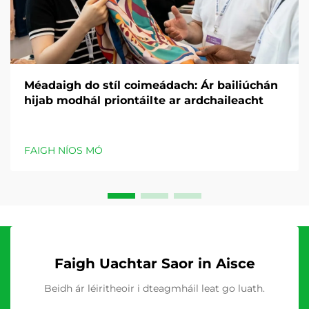
Méadaigh do stíl coimeádach: Ár bailiúchán
hijab modhál priontáilte ar ardchaileacht
FAIGH NÍOS MÓ
Faigh Uachtar Saor in Aisce
Beidh ár léiritheoir i dteagmháil leat go luath.