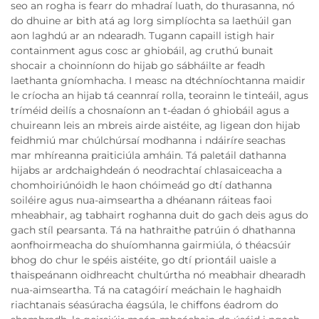
seo an rogha is fearr do mhadraí luath, do thurasanna, nó
do dhuine ar bith atá ag lorg simplíochta sa laethúil gan
aon laghdú ar an ndearadh. Tugann capaill istigh hair
containment agus cosc ar ghiobáil, ag cruthú bunait
shocair a choinníonn do hijab go sábháilte ar feadh
laethanta gníomhacha. I measc na dtéchníochtanna maidir
le críocha an hijab tá ceannraí rolla, teorainn le tinteáil, agus
tríméid deilís a chosnaíonn an t-éadan ó ghiobáil agus a
chuireann leis an mbreis airde aistéite, ag ligean don hijab
feidhmiú mar chúlchúrsaí modhanna i ndáiríre seachas
mar mhíreanna praiticiúla amháin. Tá paletáil dathanna
hijabs ar ardchaighdeán ó neodrachtaí chlasaiceacha a
chomhoiriúnóidh le haon chóimeád go dtí dathanna
soiléire agus nua-aimseartha a dhéanann ráiteas faoi
mheabhair, ag tabhairt roghanna duit do gach deis agus do
gach stíl pearsanta. Tá na hathraithe patrúin ó dhathanna
aonfhoirmeacha do shuíomhanna gairmiúla, ó théacsúir
bhog do chur le spéis aistéite, go dtí priontáil uaisle a
thaispeánann oidhreacht chultúrtha nó meabhair dhearadh
nua-aimseartha. Tá na catagóirí meáchain le haghaidh
riachtanais séasúracha éagsúla, le chiffons éadrom do