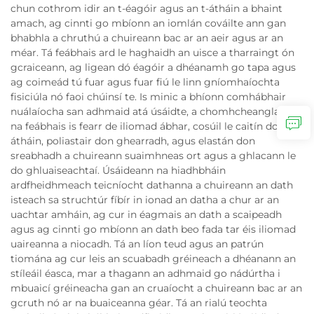
chun cothrom idir an t-éagóir agus an t-átháin a bhaint
amach, ag cinnti go mbíonn an iomlán cováilte ann gan
bhabhla a chruthú a chuireann bac ar an aeir agus ar an
méar. Tá feábhais ard le haghaidh an uisce a tharraingt ón
gcraiceann, ag ligean dó éagóir a dhéanamh go tapa agus
ag coimeád tú fuar agus fuar fiú le linn gníomhaíochta
fisiciúla nó faoi chúinsí te. Is minic a bhíonn comhábhair
nuálaíocha san adhmaid atá úsáidte, a chomhcheanglaíonn
na feábhais is fearr de iliomad ábhar, cosúil le caitín don
átháin, poliastair don ghearradh, agus elastán don
sreabhadh a chuireann suaimhneas ort agus a ghlacann le
do ghluaiseachtaí. Úsáideann na hiadhbháin
ardfheidhmeach teicníocht dathanna a chuireann an dath
isteach sa struchtúr fíbír in ionad an datha a chur ar an
uachtar amháin, ag cur in éagmais an dath a scaipeadh
agus ag cinnti go mbíonn an dath beo fada tar éis iliomad
uaireanna a niocadh. Tá an líon teud agus an patrún
tiomána ag cur leis an scuabadh gréineach a dhéanann an
stíleáil éasca, mar a thagann an adhmaid go nádúrtha i
mbuaicí gréineacha gan an cruaíocht a chuireann bac ar an
gcruth nó ar na buaiceanna géar. Tá an rialú teochta