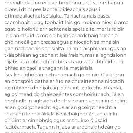
mbeidh daoine eile ag breathnú ort i suíomhanna
oibre, i dtimpeallachtaí oideachais agus i
dtimpeallachtaí sóisialta. Tá riachtanais éasca
caomhnaithe ag tabhairt leis go mbíonn níos lú ama
agat le hoibriú ar riachtanais speisialta, mar is féidir
leis an chuid is mó de hijabs ar ardchaighdeán a
choinneáil gan creasa agus a niocadh sa mhaisín
gan riachtanais speisialta. Tá an t-áisphléan agus an
t-áisphléan ag tabhairt leis freisin, mar a laghdaíonn
hijabs atá i bhfeidhm i bhfad agus atá i bhfeidhm i
bhfad an caoíl a thagann le matáiriala
ísealchaighdeán a chur amach go minic. Ciallaíonn
an conspóid datha ar fud na chuairteanna niocadh
go mbíonn do hijab ag leanúint le do chuid éadaí,
ag coimeád do thaispeántas comhoiriúnach. Tá an
boghadh in aghaidh do chraiceann ag cur in oiriúint
ar an gcoirptheacht agus ar an gcoirptheacht a
thagann le matáiriala ísealchaighdeán, ag cur in
oiriúint ar cinnbholg agus ar thuirse ó úsáid
fadtéarmach. Tagann hijabs ar ardchaighdeán go