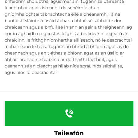
bhfeidhm sholúbtha, agus mar sin, tugann sé uaireanta
luachmhar ar ais isteach i do schéimle chun
gníomhaíochtaí tábhachtacha eile a dhéanamh. Tá na
buntáistí sláinte ó úsáid ábhar a bhfuil sé sábháilte don
chraiceann agus a bhfuil sé in ann an aeir a thréigheann, ag
cur in aghaidh na gcostas leighis a bhaineann le géarú an
chraicinn, le frithghníomhartha aillíseach, nó le deacrachtaí
a bhaineann le teas. Tugann an bhród a bhíonn agat as do
cheannach agus an t-áthas a bhíonn agat as an úsáid ar
ábhair ardhaoine feabhsú ar do thaithí laethúil, agus
déanann sé an cleachtas hijab níos spraí, níos sábháilte,
agus níos lú deacrachtaí.
Teileafón