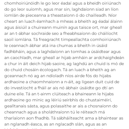
chomhoiriúnóidh le go leor éadaí agus a bheidh oiriúnach
do go leor suíomh, agus mar sin, laghdaíonn siad an líon
iomlán de pieceanna a theastaíonn ó do chailleadh. Níor
cheart an luach éamhach a mheas a bheith ag éadaí álainn
agus áisiúil a chuireann muinín agus taisce ort, mar gheall
ar an t-ábhar sochraide seo a fheabhsaíonn do cháilíocht
saoil iomlána. Tá freagracht timpeallachta comhoiriúnach
le ceannach ábhar atá ina chumas a bheith in úsáid
fadhbháin, agus a laghdaíonn an tomhas a úsáidtear agus
an caochladh, mar gheall ar hijab amháin ar ardchaighdeán
a chur in áit deich hijab saoire, ag laghdú an chuid is mó de
do chuid chosáin écologach. Tá an luach a bheith ag an
gceannach nó ag an ndíoladh níos airde fós do hijabs
ardhaoine a chaomhnaíonn a n-áit, ag ligean duit cuid de
do investíocht a fháil ar ais nó ábhair úsáidte go dtí an
duine eile. Tá an t-ainm clúiteach a bhaineann le hijabs
ardhaoine go minic ag léiriú seirbhís do chustaiméirí,
gealltanais sásta, agus polasaithe ar ais a chosnaíonn do
cheannach agus a sholáthraíonn tú le réiteach má
tharlaíonn aon fhadhb. Tá sábháilteacht ama a bhaintear as
an nglanadh éasca, as an nglacadh slán, agus as an