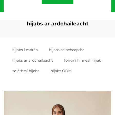
hijabs ar ardchaileacht
hijabs i mórán
hijabs saincheaptha
hijabs ar ardchaileacht
foirgní hinneall hijab
soláthraí hijabs
hijabs ODM