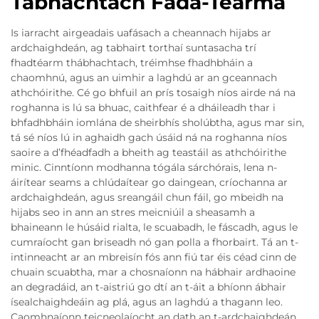
Tábhachtach Fada-Téarma
Is iarracht airgeadais uafásach a cheannach hijabs ar
ardchaighdeán, ag tabhairt torthaí suntasacha trí
fhadtéarm thábhachtach, tréimhse fhadhbháin a
chaomhnú, agus an uimhir a laghdú ar an gceannach
athchóirithe. Cé go bhfuil an prís tosaigh níos airde ná na
roghanna is lú sa bhuac, caithfear é a dháileadh thar i
bhfadhbháin iomlána de sheirbhís sholúbtha, agus mar sin,
tá sé níos lú in aghaidh gach úsáid ná na roghanna níos
saoire a d’fhéadfadh a bheith ag teastáil as athchóirithe
minic. Cinntíonn modhanna tógála sárchórais, lena n-
áirítear seams a chlúdaítear go daingean, críochanna ar
ardchaighdeán, agus sreangáil chun fáil, go mbeidh na
hijabs seo in ann an stres meicniúil a sheasamh a
bhaineann le húsáid rialta, le scuabadh, le fáscadh, agus le
cumraíocht gan briseadh nó gan polla a fhorbairt. Tá an t-
intinneacht ar an mbreisín fós ann fiú tar éis céad cinn de
chuain scuabtha, mar a chosnaíonn na hábhair ardhaoine
an degradáid, an t-aistriú go dtí an t-áit a bhíonn ábhair
ísealchaighdeáin ag plá, agus an laghdú a thagann leo.
Caomhnaíonn teicneolaíocht an dath an t-ardchaighdeán