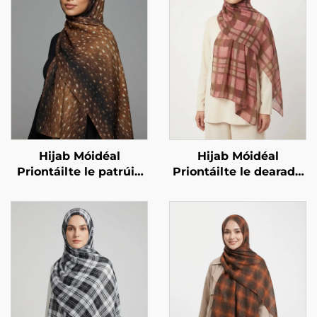
Hijab Móidéal
Hijab Móidéal
Priontáilte le patrúin
Priontáilte le dearadh
ainmhithe – priont
ceachta – corcra
fawn