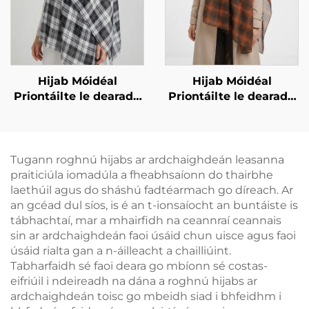
Hijab Móidéal
Hijab Móidéal
Priontáilte le dearadh
Priontáilte le dearadh
ceachta – dubh agus
ceachta – donn dorcha
bán
Tugann roghnú hijabs ar ardchaighdeán leasanna
praiticiúla iomadúla a fheabhsaíonn do thairbhe
laethúil agus do sháshú fadtéarmach go díreach. Ar
an gcéad dul síos, is é an t-ionsaíocht an buntáiste is
tábhachtaí, mar a mhairfidh na ceannraí ceannais
sin ar ardchaighdeán faoi úsáid chun uisce agus faoi
úsáid rialta gan a n-áilleacht a chailliúint.
Tabharfaidh sé faoi deara go mbíonn sé costas-
eifriúil i ndeireadh na dána a roghnú hijabs ar
ardchaighdeán toisc go mbeidh siad i bhfeidhm i