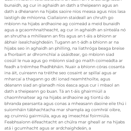
bunaidh, ag cur in aghaidh an dath a theipeann agus an
dath a dhéanann na hijabs saoire níos measa agus níos lasa
laistigh de mhíonna. Ciallaíonn staideall an chruth go
mbíonn na hijabs ardhaoine ag coimeád a meid bunaidh
agus a gcaomhnaitheacht, ag cur in aghaidh an sínteála nó
an shrutha a mhilleann an fits agus an t-áis a bhíonn ar
ábhair ísealchaighdeáin. Tugann an t-ádh a bhíonn ar na
hijabs seo in aghaidh an philling, na liathróga beaga breise
a fhorbairt ar dhromchlaí a úsáidtear, go mbíonn siad
cosúil le nua agus go mbíonn siad go maith coimeádta ar
feadh a tréimhse fhadhbháin. Nuair a bhíonn córas cosanta
ina áit, cuireann na tréithe seo cosaint ar spillaí agus ar
mharcaí a thagann go dtí ionad neamhthoilte, agus
déanann siad an glanadh níos éasca agus cur i mbaol an
dath a theipeann go buan. Tá an t-áis ghairmiúil a
chaomhnaítear ag na hijabs ardhaoine ag tiontú do
bhranda pearsanta agus conas a mheasann daoine eile thú i
suíomháin tábhachtacha mar shampla ag comhráí oibre,
ag cruinniú gairmiúla, agus ag imeachtaí foirmiúla.
Feabhsaíonn éifeachtacht an chúlra mar gheall ar na hijabs
atá i gcumhacht agus ar ardchaighdeán, a