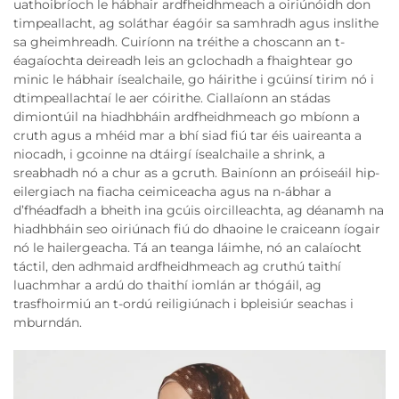
uathoibríoch le hábhair ardfheidhmeach a oiriúnóidh don
timpeallacht, ag soláthar éagóir sa samhradh agus inslithe
sa gheimhreadh. Cuiríonn na tréithe a choscann an t-
éagaíochta deireadh leis an gclochadh a fhaightear go
minic le hábhair ísealchaile, go háirithe i gcúinsí tirim nó i
dtimpeallachtaí le aer cóirithe. Ciallaíonn an stádas
dimiontúil na hiadhbháin ardfheidhmeach go mbíonn a
cruth agus a mhéid mar a bhí siad fiú tar éis uaireanta a
niocadh, i gcoinne na dtáirgí ísealchaile a shrink, a
sreabhadh nó a chur as a gcruth. Bainíonn an próiseáil hip-
eilergiach na fiacha ceimiceacha agus na n-ábhar a
d’fhéadfadh a bheith ina gcúis oircilleachta, ag déanamh na
hiadhbháin seo oiriúnach fiú do dhaoine le craiceann íogair
nó le hailergeacha. Tá an teanga láimhe, nó an calaíocht
táctil, den adhmaid ardfheidhmeach ag cruthú taithí
luachmhar a ardú do thaithí iomlán ar thógáil, ag
trasfhoirmiú an t-ordú reiligiúnach i bpleisiúr seachas i
mburndán.