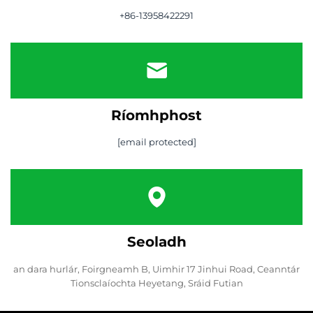
+86-13958422291
Ríomhphost
[email protected]
Seoladh
an dara hurlár, Foirgneamh B, Uimhir 17 Jinhui Road, Ceanntár
Tionsclaíochta Heyetang, Sráid Futian