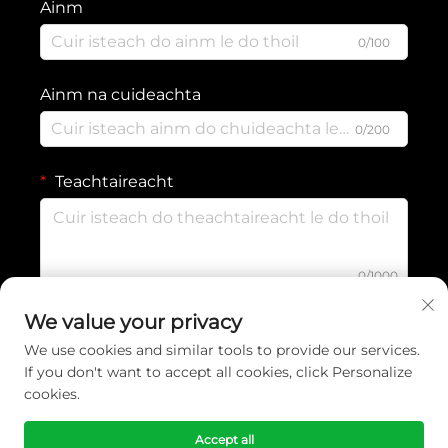
Ainm
0/100
Ainm na cuideachta
0/200
Teachtaireacht
0/1000
We value your privacy
SEOL
We use cookies and similar tools to provide our services.
If you don't want to accept all cookies, click Personalize
cookies.
Cóipcheart © 2026 Yiwu Wennuan Clothing Co., Ltd. Ltd. Gach ceart
agus gach údarás sásta. -
Beartas Príobháideachta
Accept all