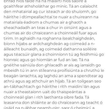
bhfad níos faide ná na malairtí níos saoire a
gcaithfear athsholáthar go minic. Tá an calaíocht
den mhatairial ag cur isteach ar do shuíomh, go
háirithe i dtimpeallachtaí te nuair a chuireann na
matairiala éadrom a chumas air a ghaoth a
sheachadadh an teas a chur in oiriúint agus a
chumas air do chraiceann a choinneáil fuar agus
tirim. In aghaidh na roghanna ísealchaighdeán,
bíonn hijabs ar ardchaighdeán ag coimeád a n-
áilleacht bunaidh, ag coimeád dathanna soiléire
agus téacsúir glana a choinníonn tú ag feidhmiú go
hionraic agus go hiomlán ar fud an lae. Tá na
gnéithe sainiúla don ghlacadh ar ais ag iarraidh go
mbeidh tú in ann stíleanna proifisiúnta a chruthú le
beagán iarrachta, ag laghdú an ama a spendtear ag
athrú agus ag athchuir an hijab. Tá an toilgean seo
an-tábhachtach go háirithe i rith maidiní lán agus
nuair a theastaíonn uait do thaispeántas a
choinneáil glan i rith laethanta oibre fada. Tá
leasanna don shláinte ar do chraiceann ag teacht ó
úsáid na n-ábhar neamh-oirc, saor ó cheimicí, a