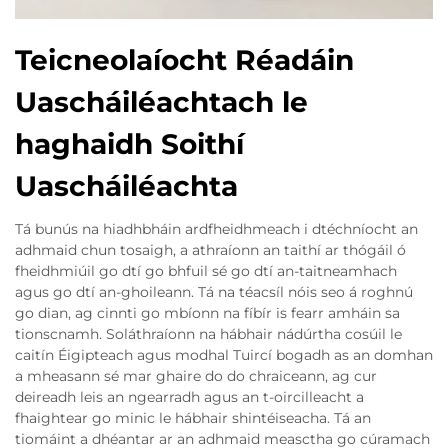
Teicneolaíocht Réadáin
Uascháiléachtach le
haghaidh Soithí
Uascháiléachta
Tá bunús na hiadhbháin ardfheidhmeach i dtéchníocht an
adhmaid chun tosaigh, a athraíonn an taithí ar thógáil ó
fheidhmiúil go dtí go bhfuil sé go dtí an-taitneamhach
agus go dtí an-ghoileann. Tá na téacsíl nóis seo á roghnú
go dian, ag cinnti go mbíonn na fíbír is fearr amháin sa
tionscnamh. Soláthraíonn na hábhair nádúrtha cosúil le
caitín Éigipteach agus modhal Tuircí bogadh as an domhan
a mheasann sé mar ghaire do do chraiceann, ag cur
deireadh leis an ngearradh agus an t-oircilleacht a
fhaightear go minic le hábhair shintéiseacha. Tá an
tiomáint a dhéantar ar an adhmaid measctha go cúramach