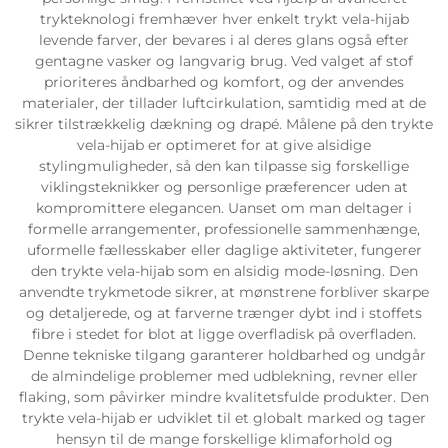
trykteknologi fremhæver hver enkelt trykt vela-hijab
levende farver, der bevares i al deres glans også efter
gentagne vasker og langvarig brug. Ved valget af stof
prioriteres åndbarhed og komfort, og der anvendes
materialer, der tillader luftcirkulation, samtidig med at de
sikrer tilstrækkelig dækning og drapé. Målene på den trykte
vela-hijab er optimeret for at give alsidige
stylingmuligheder, så den kan tilpasse sig forskellige
viklingsteknikker og personlige præferencer uden at
kompromittere elegancen. Uanset om man deltager i
formelle arrangementer, professionelle sammenhænge,
uformelle fællesskaber eller daglige aktiviteter, fungerer
den trykte vela-hijab som en alsidig mode-løsning. Den
anvendte trykmetode sikrer, at mønstrene forbliver skarpe
og detaljerede, og at farverne trænger dybt ind i stoffets
fibre i stedet for blot at ligge overfladisk på overfladen.
Denne tekniske tilgang garanterer holdbarhed og undgår
de almindelige problemer med udblekning, revner eller
flaking, som påvirker mindre kvalitetsfulde produkter. Den
trykte vela-hijab er udviklet til et globalt marked og tager
hensyn til de mange forskellige klimaforhold og