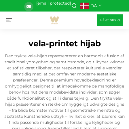
[email protected]
DA
Få et tilbud
vela-printet hijab
Den trykte vela-hijab repræsenterer en harmonisk fusion af
traditionel ydmyghed og samtidsmode, og tilbyder kvinder
et sofistikeret tilbehør, der respekterer kulturelle værdier
samtidig med, at det omfavner moderne æstetiske
præferencer. Denne premium hovedbeklædning er
omhyggeligt designet til at imødekomme de mangfoldige
behov hos nutidens modebevidste individer, som søger
både funktionalitet og stil i deres tøjvalg. Den trykte vela-
hijab præsenterer en række omhyggeligt udvalgte designs
– fra blide blomstermotiver til geometriske mønstre og
abstrakte kunstneriske udtryk – hvilket sikrer, at bærere kan
finde passende muligheder til forskellige lejligheder og
personlige smag. Fremstillet ved hjælp af avanceret