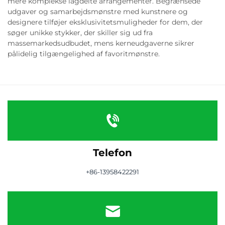
mere komplekse lagdelte arrangementer. Begrænsede
udgaver og samarbejdsmønstre med kunstnere og
designere tilføjer eksklusivitetsmuligheder for dem, der
søger unikke stykker, der skiller sig ud fra
massemarkedsudbudet, mens kerneudgaverne sikrer
pålidelig tilgængelighed af favoritmønstre.
Telefon
+86-13958422291