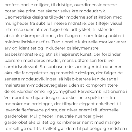
professionelle miljøer, til dristige, overdimensionerede
botaniske print, der skaber selvsikre modeudtryk.
Geometriske designs tilbyder moderne sofistikation med
muligheder fra subtile lineære mønstre, der tilføjer visuel
interesse uden at overtage hele udtrykket, til slående
abstrakte kompositioner, der fungerer som fokuspunkter i
minimalistiske outfits. Traditionelle kulturelle motiver ærer
arv og identitet og inkluderer paisleymønstre,
arabeskmønstre og etnisk inspireret kunst, der forbinder
bæreren med deres rødder, mens udførelsen forbliver
samtidsrelevant. Sæsonbaserede samlinger introducerer
aktuelle farvepaletter og tematiske designs, der følger de
seneste modeudviklinger, så hijab-bærere kan deltage i
mainstream-modebevægelser uden at kompromittere
deres værdier omkring ydmyghed. Farvekombinationerne i
Vela-printede hijab-designs dækker hele spektret – fra
monokrome ordninger, der tilbyder elegant enkelhed, til
levende flerfarvede prints, der giver energi til uformelle
garderober. Muligheder i neutrale nuancer giver
garderobefleksibilitet og kombinerer nemt med mange
forskellige outfits, hvilket gør dem til pålidelige grundsten i