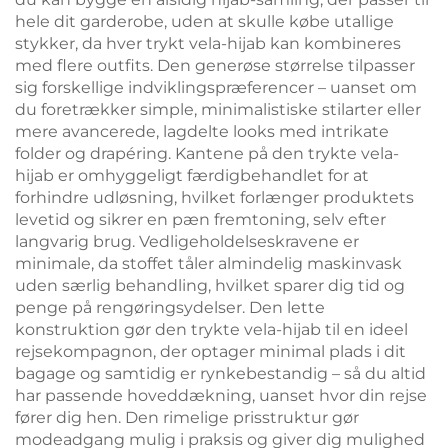
hele dit garderobe, uden at skulle købe utallige
stykker, da hver trykt vela-hijab kan kombineres
med flere outfits. Den generøse størrelse tilpasser
sig forskellige indviklingspræferencer – uanset om
du foretrækker simple, minimalistiske stilarter eller
mere avancerede, lagdelte looks med intrikate
folder og drapéring. Kantene på den trykte vela-
hijab er omhyggeligt færdigbehandlet for at
forhindre udløsning, hvilket forlænger produktets
levetid og sikrer en pæn fremtoning, selv efter
langvarig brug. Vedligeholdelseskravene er
minimale, da stoffet tåler almindelig maskinvask
uden særlig behandling, hvilket sparer dig tid og
penge på rengøringsydelser. Den lette
konstruktion gør den trykte vela-hijab til en ideel
rejsekompagnon, der optager minimal plads i dit
bagage og samtidig er rynkebestandig – så du altid
har passende hoveddækning, uanset hvor din rejse
fører dig hen. Den rimelige prisstruktur gør
modeadgang mulig i praksis og giver dig mulighed