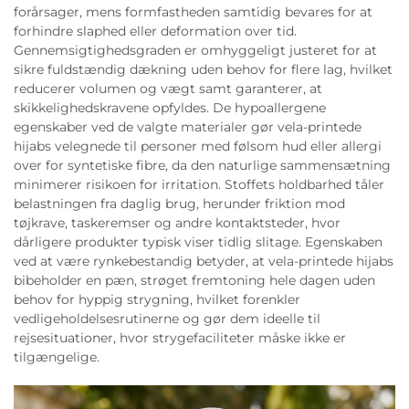
forårsager, mens formfastheden samtidig bevares for at
forhindre slaphed eller deformation over tid.
Gennemsigtighedsgraden er omhyggeligt justeret for at
sikre fuldstændig dækning uden behov for flere lag, hvilket
reducerer volumen og vægt samt garanterer, at
skikkelighedskravene opfyldes. De hypoallergene
egenskaber ved de valgte materialer gør vela-printede
hijabs velegnede til personer med følsom hud eller allergi
over for syntetiske fibre, da den naturlige sammensætning
minimerer risikoen for irritation. Stoffets holdbarhed tåler
belastningen fra daglig brug, herunder friktion mod
tøjkrave, taskeremser og andre kontaktsteder, hvor
dårligere produkter typisk viser tidlig slitage. Egenskaben
ved at være rynkebestandig betyder, at vela-printede hijabs
bibeholder en pæn, strøget fremtoning hele dagen uden
behov for hyppig strygning, hvilket forenkler
vedligeholdelsesrutinerne og gør dem ideelle til
rejsesituationer, hvor strygefaciliteter måske ikke er
tilgængelige.