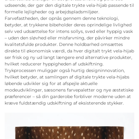
udseende, der gør den digitale trykte vela-hijab passende til
formelle lejligheder og arbejdspladsmiljøer.
Farvefastheden, der opnås gennem denne teknologi,
betyder, at trykkene bibeholder deres oprindelige livlighed
selv ved udsættelse for intens sollys, sved eller hyppig vask
– uden den sløvhed eller misfarvning, der påvirker mindre
kvalitetsfulde produkter. Denne holdbarhed omsættes
direkte til økonomisk værdi, da hver digitalt trykt vela-hijab
ser frisk og ny ud langt længere end alternative produkter,
hvilket reducerer hyppigheden af udskiftning.
Trykprocessen muliggør også hurtig designinnovation,
hvilket betyder, at samlingen af digitale trykte vela-hijabs
løbende udvikler sig for at afspejle aktuelle
modeudviklinger, sæsonens farvepaletter og nye æstetiske
præferencer – så din garderobe forbliver moderne uden at
kræve fuldstændig udskiftning af eksisterende stykker.