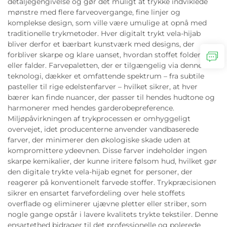
detaljegengivelse og gør det muligt at trykke indviklede
mønstre med flere farveovergange, fine linjer og
komplekse design, som ville være umulige at opnå med
traditionelle trykmetoder. Hver digitalt trykt vela-hijab
bliver derfor et bærbart kunstværk med designs, der
forbliver skarpe og klare uanset, hvordan stoffet folder sig
eller falder. Farvepaletten, der er tilgængelig via denne
teknologi, dækker et omfattende spektrum – fra subtile
pasteller til rige edelstenfarver – hvilket sikrer, at hver
bærer kan finde nuancer, der passer til hendes hudtone og
harmonerer med hendes garderobepreference.
Miljøpåvirkningen af trykprocessen er omhyggeligt
overvejet, idet producenterne anvender vandbaserede
farver, der minimerer den økologiske skade uden at
kompromittere ydeevnen. Disse farver indeholder ingen
skarpe kemikalier, der kunne iritere følsom hud, hvilket gør
den digitale trykte vela-hijab egnet for personer, der
reagerer på konventionelt farvede stoffer. Trykpræcisionen
sikrer en ensartet farvefordeling over hele stoffets
overflade og eliminerer ujævne pletter eller striber, som
nogle gange opstår i lavere kvalitets trykte tekstiler. Denne
ensartethed bidrager til det professionelle og polerede