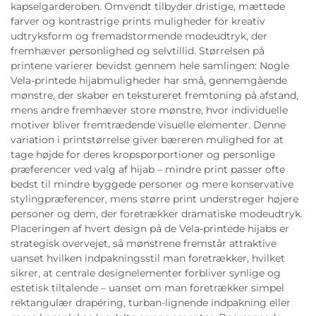
kapselgarderoben. Omvendt tilbyder dristige, mættede
farver og kontrastrige prints muligheder for kreativ
udtryksform og fremadstormende modeudtryk, der
fremhæver personlighed og selvtillid. Størrelsen på
printene varierer bevidst gennem hele samlingen: Nogle
Vela-printede hijabmuligheder har små, gennemgående
mønstre, der skaber en tekstureret fremtoning på afstand,
mens andre fremhæver store mønstre, hvor individuelle
motiver bliver fremtrædende visuelle elementer. Denne
variation i printstørrelse giver bæreren mulighed for at
tage højde for deres kropsporportioner og personlige
præferencer ved valg af hijab – mindre print passer ofte
bedst til mindre byggede personer og mere konservative
stylingpræferencer, mens større print understreger højere
personer og dem, der foretrækker dramatiske modeudtryk.
Placeringen af hvert design på de Vela-printede hijabs er
strategisk overvejet, så mønstrene fremstår attraktive
uanset hvilken indpakningsstil man foretrækker, hvilket
sikrer, at centrale designelementer forbliver synlige og
estetisk tiltalende – uanset om man foretrækker simpel
rektangulær drapéring, turban-lignende indpakning eller