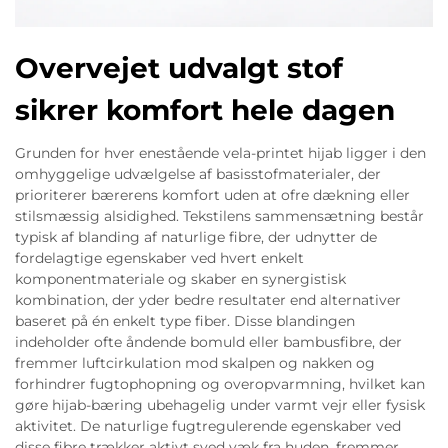
Overvejet udvalgt stof
sikrer komfort hele dagen
Grunden for hver enestående vela-printet hijab ligger i den
omhyggelige udvælgelse af basisstofmaterialer, der
prioriterer bærerens komfort uden at ofre dækning eller
stilsmæssig alsidighed. Tekstilens sammensætning består
typisk af blanding af naturlige fibre, der udnytter de
fordelagtige egenskaber ved hvert enkelt
komponentmateriale og skaber en synergistisk
kombination, der yder bedre resultater end alternativer
baseret på én enkelt type fiber. Disse blandingen
indeholder ofte åndende bomuld eller bambusfibre, der
fremmer luftcirkulation mod skalpen og nakken og
forhindrer fugtophopning og overopvarmning, hvilket kan
gøre hijab-bæring ubehagelig under varmt vejr eller fysisk
aktivitet. De naturlige fugtregulerende egenskaber ved
disse fibre trækker aktivt sved væk fra huden, fremmer