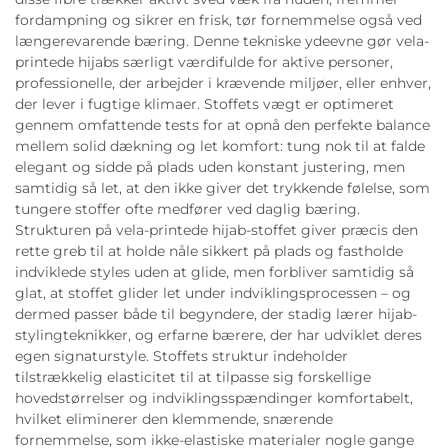
fordampning og sikrer en frisk, tør fornemmelse også ved
længerevarende bæring. Denne tekniske ydeevne gør vela-
printede hijabs særligt værdifulde for aktive personer,
professionelle, der arbejder i krævende miljøer, eller enhver,
der lever i fugtige klimaer. Stoffets vægt er optimeret
gennem omfattende tests for at opnå den perfekte balance
mellem solid dækning og let komfort: tung nok til at falde
elegant og sidde på plads uden konstant justering, men
samtidig så let, at den ikke giver det trykkende følelse, som
tungere stoffer ofte medfører ved daglig bæring.
Strukturen på vela-printede hijab-stoffet giver præcis den
rette greb til at holde nåle sikkert på plads og fastholde
indviklede styles uden at glide, men forbliver samtidig så
glat, at stoffet glider let under indviklingsprocessen – og
dermed passer både til begyndere, der stadig lærer hijab-
stylingteknikker, og erfarne bærere, der har udviklet deres
egen signaturstyle. Stoffets struktur indeholder
tilstrækkelig elasticitet til at tilpasse sig forskellige
hovedstørrelser og indviklingsspændinger komfortabelt,
hvilket eliminerer den klemmende, snærende
fornemmelse, som ikke-elastiske materialer nogle gange