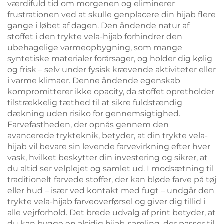
værdifuld tid om morgenen og eliminerer
frustrationen ved at skulle genplacere din hijab flere
gange i løbet af dagen. Den åndende natur af
stoffet i den trykte vela-hijab forhindrer den
ubehagelige varmeopbygning, som mange
syntetiske materialer forårsager, og holder dig kølig
og frisk – selv under fysisk krævende aktiviteter eller
i varme klimaer. Denne åndende egenskab
kompromitterer ikke opacity, da stoffet opretholder
tilstrækkelig tæthed til at sikre fuldstændig
dækning uden risiko for gennemsigtighed.
Farvefastheden, der opnås gennem den
avancerede trykteknik, betyder, at din trykte vela-
hijab vil bevare sin levende farvevirkning efter hver
vask, hvilket beskytter din investering og sikrer, at
du altid ser velplejet og samlet ud. I modsætning til
traditionelt farvede stoffer, der kan bløde farve på tøj
eller hud – især ved kontakt med fugt – undgår den
trykte vela-hijab farveoverførsel og giver dig tillid i
alle vejrforhold. Det brede udvalg af print betyder, at
du kan bygge en alsidig hijab-samling, der passer til