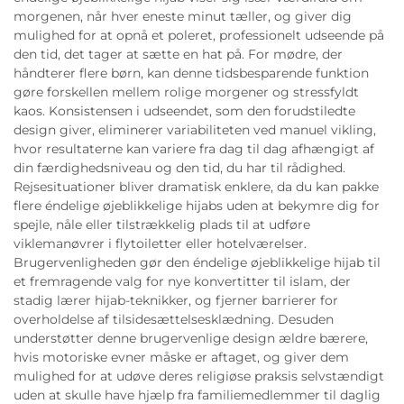
morgenen, når hver eneste minut tæller, og giver dig
mulighed for at opnå et poleret, professionelt udseende på
den tid, det tager at sætte en hat på. For mødre, der
håndterer flere børn, kan denne tidsbesparende funktion
gøre forskellen mellem rolige morgener og stressfyldt
kaos. Konsistensen i udseendet, som den forudstiledte
design giver, eliminerer variabiliteten ved manuel vikling,
hvor resultaterne kan variere fra dag til dag afhængigt af
din færdighedsniveau og den tid, du har til rådighed.
Rejsesituationer bliver dramatisk enklere, da du kan pakke
flere éndelige øjeblikkelige hijabs uden at bekymre dig for
spejle, nåle eller tilstrækkelig plads til at udføre
viklemanøvrer i flytoiletter eller hotelværelser.
Brugervenligheden gør den éndelige øjeblikkelige hijab til
et fremragende valg for nye konvertitter til islam, der
stadig lærer hijab-teknikker, og fjerner barrierer for
overholdelse af tilsidesættelsesklædning. Desuden
understøtter denne brugervenlige design ældre bærere,
hvis motoriske evner måske er aftaget, og giver dem
mulighed for at udøve deres religiøse praksis selvstændigt
uden at skulle have hjælp fra familiemedlemmer til daglig