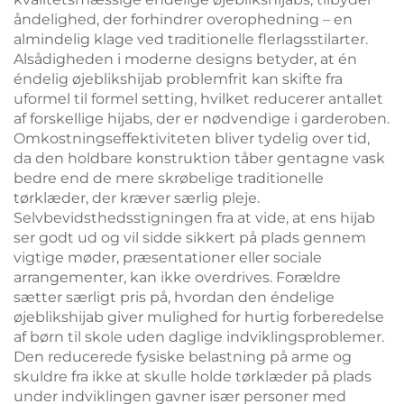
åndelighed, der forhindrer overophedning – en
almindelig klage ved traditionelle flerlagsstilarter.
Alsådigheden i moderne designs betyder, at én
éndelig øjeblikshijab problemfrit kan skifte fra
uformel til formel setting, hvilket reducerer antallet
af forskellige hijabs, der er nødvendige i garderoben.
Omkostningseffektiviteten bliver tydelig over tid,
da den holdbare konstruktion tåber gentagne vask
bedre end de mere skrøbelige traditionelle
tørklæder, der kræver særlig pleje.
Selvbevidsthedsstigningen fra at vide, at ens hijab
ser godt ud og vil sidde sikkert på plads gennem
vigtige møder, præsentationer eller sociale
arrangementer, kan ikke overdrives. Forældre
sætter særligt pris på, hvordan den éndelige
øjeblikshijab giver mulighed for hurtig forberedelse
af børn til skole uden daglige indviklingsproblemer.
Den reducerede fysiske belastning på arme og
skuldre fra ikke at skulle holde tørklæder på plads
under indviklingen gavner især personer med