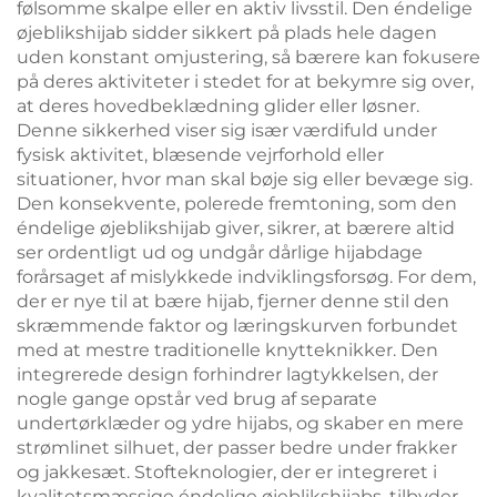
følsomme skalpe eller en aktiv livsstil. Den éndelige
øjeblikshijab sidder sikkert på plads hele dagen
uden konstant omjustering, så bærere kan fokusere
på deres aktiviteter i stedet for at bekymre sig over,
at deres hovedbeklædning glider eller løsner.
Denne sikkerhed viser sig især værdifuld under
fysisk aktivitet, blæsende vejrforhold eller
situationer, hvor man skal bøje sig eller bevæge sig.
Den konsekvente, polerede fremtoning, som den
éndelige øjeblikshijab giver, sikrer, at bærere altid
ser ordentligt ud og undgår dårlige hijabdage
forårsaget af mislykkede indviklingsforsøg. For dem,
der er nye til at bære hijab, fjerner denne stil den
skræmmende faktor og læringskurven forbundet
med at mestre traditionelle knytteknikker. Den
integrerede design forhindrer lagtykkelsen, der
nogle gange opstår ved brug af separate
undertørklæder og ydre hijabs, og skaber en mere
strømlinet silhuet, der passer bedre under frakker
og jakkesæt. Stofteknologier, der er integreret i
kvalitetsmæssige éndelige øjeblikshijabs, tilbyder