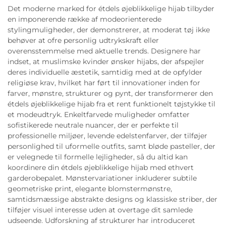
Det moderne marked for étdels øjeblikkelige hijab tilbyder
en imponerende række af modeorienterede
stylingmuligheder, der demonstrerer, at moderat tøj ikke
behøver at ofre personlig udtrykskraft eller
overensstemmelse med aktuelle trends. Designere har
indset, at muslimske kvinder ønsker hijabs, der afspejler
deres individuelle æstetik, samtidig med at de opfylder
religiøse krav, hvilket har ført til innovationer inden for
farver, mønstre, strukturer og pynt, der transformerer den
étdels øjeblikkelige hijab fra et rent funktionelt tøjstykke til
et modeudtryk. Enkeltfarvede muligheder omfatter
sofistikerede neutrale nuancer, der er perfekte til
professionelle miljøer, levende edelstenfarver, der tilføjer
personlighed til uformelle outfits, samt bløde pasteller, der
er velegnede til formelle lejligheder, så du altid kan
koordinere din étdels øjeblikkelige hijab med ethvert
garderobepalet. Mønstervariationer inkluderer subtile
geometriske print, elegante blomstermønstre,
samtidsmæssige abstrakte designs og klassiske striber, der
tilføjer visuel interesse uden at overtage dit samlede
udseende. Udforskning af strukturer har introduceret