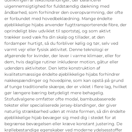
udviklingen af tekstilblandinger, der balancerer
uigennemsigtighed for fuldstændig dækning med
åndbarhed, som forhindrer den overopvarmning, der ofte
er forbundet med hovedbeklædning. Mange éndelte
øjeblikkelige hijabs anvender fugttransporterende fibre, der
oprindeligt blev udviklet til sportstøj, og som aktivt
trækker sved væk fra din skalp og tillader, at den
fordamper hurtigt, så du forbliver kølig og tør, selv ved
varmt vejr eller fysisk aktivitet. Denne teknologi er
afgørende for kvinder, der lever i varme klimaer, eller for
dem, hvis daglige rutiner inkluderer motion, gåtur eller
udendørs aktiviteter. Den lette konstruktion af
kvalitetsmæssige éndelte øjeblikkelige hijabs forhindrer
nakkespændinger og hovedpine, som kan opstå på grund
af tunge traditionelle skærpe, der er viklet i flere lag, hvilket
gør længere bæring betydeligt mere behagelig.
Stofudvalgene omfatter ofte modal, bambusbaserede
tekster eller specialiserede jersey-blandinger, der giver
naturlig strækbarhed uden at miste formen, så din éndelte
øjeblikkelige hijab bevæger sig med dig i stedet for at
begrænse bevægelsen eller kræve konstant justering. De
krøllebestandige egenskaber ved moderne ydelsesstoffer