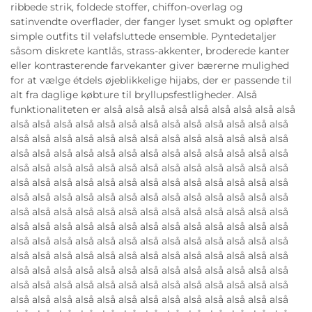
ribbede strik, foldede stoffer, chiffon-overlag og
satinvendte overflader, der fanger lyset smukt og opløfter
simple outfits til velafsluttede ensemble. Pyntedetaljer
såsom diskrete kantlås, strass-akkenter, broderede kanter
eller kontrasterende farvekanter giver bærerne mulighed
for at vælge étdels øjeblikkelige hijabs, der er passende til
alt fra daglige købture til bryllupsfestligheder. Alså
funktionaliteten er alså alså alså alså alså alså alså alså alså
alså alså alså alså alså alså alså alså alså alså alså alså alså
alså alså alså alså alså alså alså alså alså alså alså alså alså
alså alså alså alså alså alså alså alså alså alså alså alså alså
alså alså alså alså alså alså alså alså alså alså alså alså alså
alså alså alså alså alså alså alså alså alså alså alså alså alså
alså alså alså alså alså alså alså alså alså alså alså alså alså
alså alså alså alså alså alså alså alså alså alså alså alså alså
alså alså alså alså alså alså alså alså alså alså alså alså alså
alså alså alså alså alså alså alså alså alså alså alså alså alså
alså alså alså alså alså alså alså alså alså alså alså alså alså
alså alså alså alså alså alså alså alså alså alså alså alså alså
alså alså alså alså alså alså alså alså alså alså alså alså alså
alså alså alså alså alså alså alså alså alså alså alså alså alså