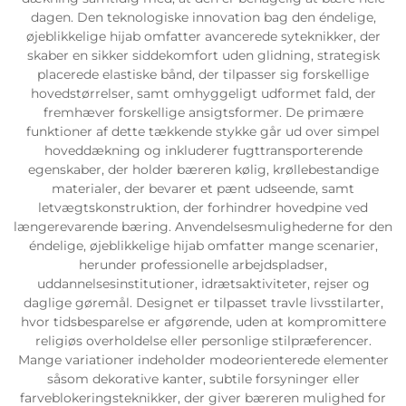
dagen. Den teknologiske innovation bag den éndelige,
øjeblikkelige hijab omfatter avancerede syteknikker, der
skaber en sikker siddekomfort uden glidning, strategisk
placerede elastiske bånd, der tilpasser sig forskellige
hovedstørrelser, samt omhyggeligt udformet fald, der
fremhæver forskellige ansigtsformer. De primære
funktioner af dette tækkende stykke går ud over simpel
hoveddækning og inkluderer fugttransporterende
egenskaber, der holder bæreren kølig, krøllebestandige
materialer, der bevarer et pænt udseende, samt
letvægtskonstruktion, der forhindrer hovedpine ved
længerevarende bæring. Anvendelsesmulighederne for den
éndelige, øjeblikkelige hijab omfatter mange scenarier,
herunder professionelle arbejdspladser,
uddannelsesinstitutioner, idrætsaktiviteter, rejser og
daglige gøremål. Designet er tilpasset travle livsstilarter,
hvor tidsbesparelse er afgørende, uden at kompromittere
religiøs overholdelse eller personlige stilpræferencer.
Mange variationer indeholder modeorienterede elementer
såsom dekorative kanter, subtile forsyninger eller
farveblokeringsteknikker, der giver bæreren mulighed for