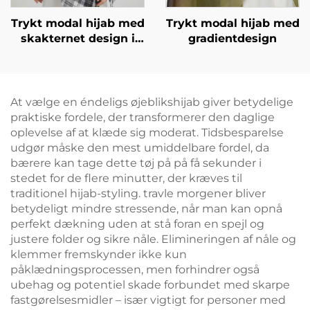
Trykt modal hijab med
Trykt modal hijab med
skakternet design i
gradientdesign
sort og hvid
At vælge en éndeligs øjeblikshijab giver betydelige
praktiske fordele, der transformerer den daglige
oplevelse af at klæde sig moderat. Tidsbesparelse
udgør måske den mest umiddelbare fordel, da
bærere kan tage dette tøj på på få sekunder i
stedet for de flere minutter, der kræves til
traditionel hijab-styling. travle morgener bliver
betydeligt mindre stressende, når man kan opnå
perfekt dækning uden at stå foran en spejl og
justere folder og sikre nåle. Elimineringen af nåle og
klemmer fremskynder ikke kun
påklædningsprocessen, men forhindrer også
ubehag og potentiel skade forbundet med skarpe
fastgørelsesmidler – især vigtigt for personer med