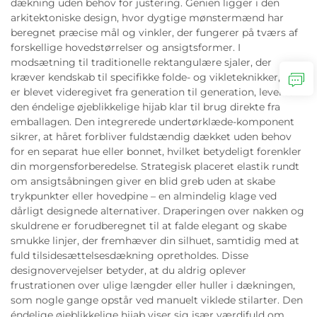
dækning uden behov for justering. Genien ligger i den
arkitektoniske design, hvor dygtige mønstermænd har
beregnet præcise mål og vinkler, der fungerer på tværs af
forskellige hovedstørrelser og ansigtsformer. I
modsætning til traditionelle rektangulære sjaler, der
kræver kendskab til specifikke folde- og vikleteknikker, der
er blevet videregivet fra generation til generation, leveres
den éndelige øjeblikkelige hijab klar til brug direkte fra
emballagen. Den integrerede undertørklæde-komponent
sikrer, at håret forbliver fuldstændig dækket uden behov
for en separat hue eller bonnet, hvilket betydeligt forenkler
din morgensforberedelse. Strategisk placeret elastik rundt
om ansigtsåbningen giver en blid greb uden at skabe
trykpunkter eller hovedpine – en almindelig klage ved
dårligt designede alternativer. Draperingen over nakken og
skuldrene er forudberegnet til at falde elegant og skabe
smukke linjer, der fremhæver din silhuet, samtidig med at
fuld tilsidesættelsesdækning opretholdes. Disse
designovervejelser betyder, at du aldrig oplever
frustrationen over ulige længder eller huller i dækningen,
som nogle gange opstår ved manuelt viklede stilarter. Den
éndelige øjeblikkelige hijab viser sig især værdifuld om