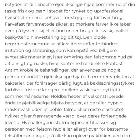
betyder, at din éndelte øjeblikkelige hijab kommer ud af din
taske frisk og pæn i stedet for rynket og uprofessionel,
hvilket eliminerer behovet for strygning før hver brug.
Farvefast farvemetode sikrer, at mørkere farver ikke løber
over på lyssere tøj eller hud under brug eller vask, hvilket
beskytter din investering og dit tøj. Den bløde
berøringsfornemmelse af kvalitetsstoffer forhindrer
irritation og skrabning, som kan opstå ved billigere
syntetiske materialer, især omkring den følsomme hud på
dit ansigt og nakke, hvor kanterne har direkte kontakt.
Antimikrobielle behandlinger, der anvendes på nogle
premium éndelte øjeblikkelige hijabs, hæmmer væksten af
bakterier, der forårsager dårlig lugt, så beklædningsstykket
forbliver friskere længere mellem vask, især nyttigt i
sommermånederne. Holdbarheden af velkonstruerede
éndelte øjeblikkelige hijabs betyder, at de tåler hyppig
maskinvask uden at boble, falme eller miste elasticitet,
hvilket giver fremragende værdi over deres forlængede
levetid. Hypoallergene stofmuligheder tilpasser sig
personer med følsom hud eller allergi over for bestemte
tekstilbehandlinger, så alle kan opleve praktikken ved den