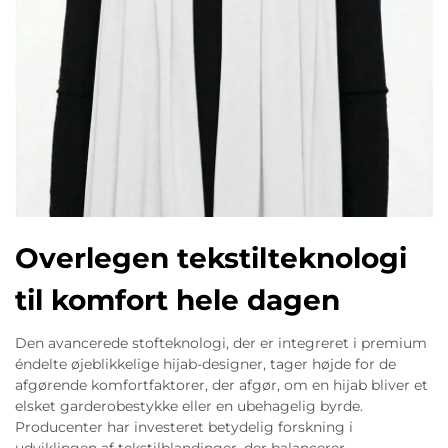
Overlegen tekstilteknologi
til komfort hele dagen
Den avancerede stofteknologi, der er integreret i premium
éndelte øjeblikkelige hijab-designer, tager højde for de
afgørende komfortfaktorer, der afgør, om en hijab bliver et
elsket garderobestykke eller en ubehagelig byrde.
Producenter har investeret betydelig forskning i