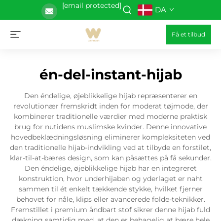
[email protected]
DA
Få et tilbud
én-del-instant-hijab
Den éndelige, øjeblikkelige hijab repræsenterer en
revolutionær fremskridt inden for moderat tøjmode, der
kombinerer traditionelle værdier med moderne praktisk
brug for nutidens muslimske kvinder. Denne innovative
hovedbeklædningsløsning eliminerer kompleksiteten ved
den traditionelle hijab-indvikling ved at tilbyde en forstilet,
klar-til-at-bæres design, som kan påsættes på få sekunder.
Den éndelige, øjeblikkelige hijab har en integreret
konstruktion, hvor underhijaben og yderlaget er naht
sammen til ét enkelt tækkende stykke, hvilket fjerner
behovet for nåle, klips eller avancerede folde-teknikker.
Fremstillet i premium åndbart stof sikrer denne hijab fuld
dækning samtidig med, at den er behagelig at bære hele