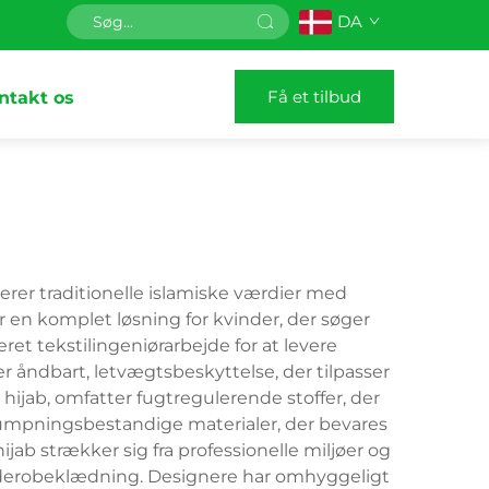
DA
Få et tilbud
ntakt os
rer traditionelle islamiske værdier med
en komplet løsning for kvinder, der søger
ret tekstilingeniørarbejde for at levere
åndbart, letvægtsbeskyttelse, der tilpasser
 hijab, omfatter fugtregulerende stoffer, der
krumpningsbestandige materialer, der bevares
b strækker sig fra professionelle miljøer og
g garderobeklædning. Designere har omhyggeligt