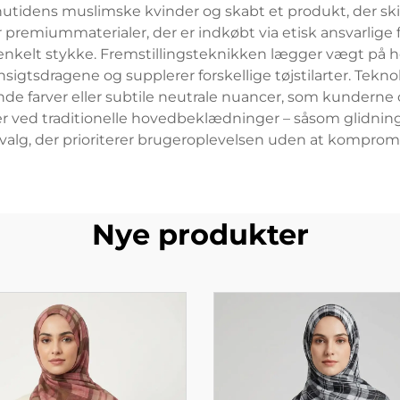
tidens muslimske kvinder og skabt et produkt, der skift
emiummaterialer, der er indkøbt via etisk ansvarlige f
 enkelt stykke. Fremstillingsteknikken lægger vægt på 
sigtsdragene og supplerer forskellige tøjstilarter. Teknol
vende farver eller subtile neutrale nuancer, som kunderne
er ved traditionelle hovedbeklædninger – såsom glidnin
lg, der prioriterer brugeroplevelsen uden at kompromitter
Nye produkter