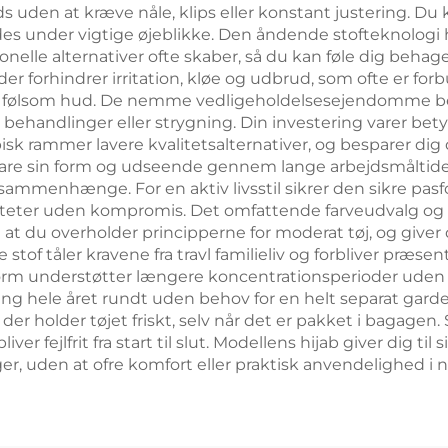
s uden at kræve nåle, klips eller konstant justering. Du 
s under vigtige øjeblikke. Den åndende stofteknologi ho
elle alternativer ofte skaber, så du kan føle dig behag
der forhindrer irritation, kløe og udbrud, som ofte er for
d følsom hud. De nemme vedligeholdelsesejendomme bety
e behandlinger eller strygning. Din investering varer be
pisk rammer lavere kvalitetsalternativer, og besparer di
vare sin form og udseende gennem lange arbejdsmåltider
sammenhænge. For en aktiv livsstil sikrer den sikre pa
iteter uden kompromis. Det omfattende farveudvalg og st
 du overholder principperne for moderat tøj, og giver di
tof tåler kravene fra travl familieliv og forbliver præsent
m understøtter længere koncentrationsperioder uden fysi
ng hele året rundt uden behov for en helt separat gardero
r holder tøjet friskt, selv når det er pakket i bagagen. 
iver fejlfrit fra start til slut. Modellens hijab giver dig ti
, uden at ofre komfort eller praktisk anvendelighed i no