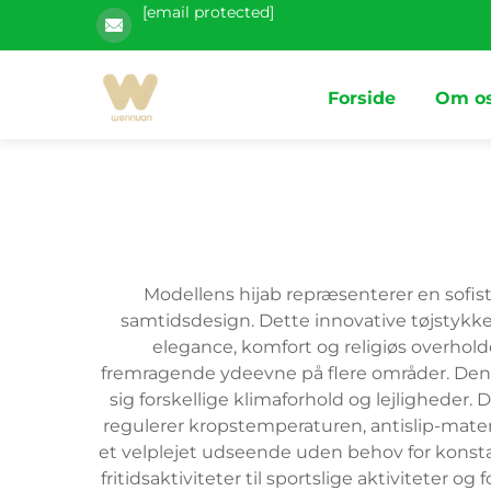
[email protected]
Forside
Om o
Modellens hijab repræsenterer en sofis
samtidsdesign. Dette innovative tøjstykk
elegance, komfort og religiøs overholde
fremragende ydeevne på flere områder. Dens
sig forskellige klimaforhold og lejligheder.
regulerer kropstemperaturen, antislip-mater
et velplejet udseende uden behov for konsta
fritidsaktiviteter til sportslige aktiviteter