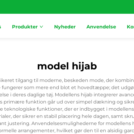
s
Produkter
Nyheder
Anvendelse
Ko
model hijab
tikeret tilgang til moderne, beskeden mode, der kombine
e fungerer som mere end blot et hovedtæppe; det udgør 
lse i deres daglige tøj. Modellens hijab integrerer avance
 primære funktion går ud over simpel dækning og sikrer 
 De teknologiske funktioner, der er indbygget i modellens
ialer, der sikrer en stabil placering hele dagen, samt s
nt justering. Anvendelsesmulighederne for modellens hija
 og formelle arrangementer, hvilket gør den til en alsidi