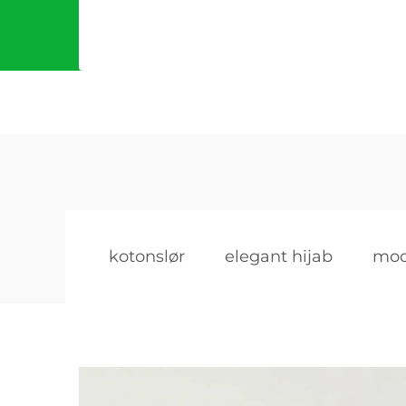
kotonslør
elegant hijab
mod