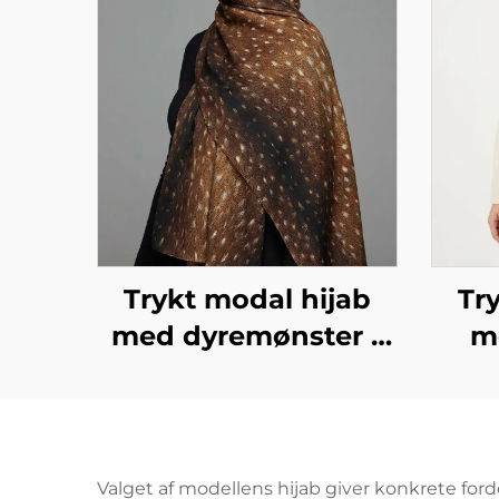
Trykt modal hijab
Tr
med dyremønster –
m
fawn-mønster
de
Valget af modellens hijab giver konkrete fordel