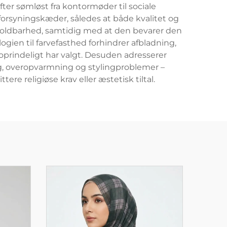
er sømløst fra kontormøder til sociale
orsyningskæder, således at både kvalitet og
holdbarhed, samtidig med at den bevarer den
ogien til farvefasthed forhindrer afbladning,
 oprindeligt har valgt. Desuden adresserer
g, overopvarmning og stylingproblemer –
e religiøse krav eller æstetisk tiltal.