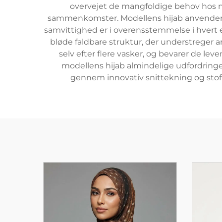
overvejet de mangfoldige behov hos nu
sammenkomster. Modellens hijab anvender pr
samvittighed er i overensstemmelse i hvert
bløde faldbare struktur, der understreger an
selv efter flere vasker, og bevarer de le
modellens hijab almindelige udfordring
gennem innovativ snittekning og stofva