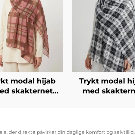
ykt modal hijab
Trykt modal hi
ed skakternet
med skaktern
sign i lyserød
design i sort og
e, der direkte påvirker din daglige komfort og selvtillid.