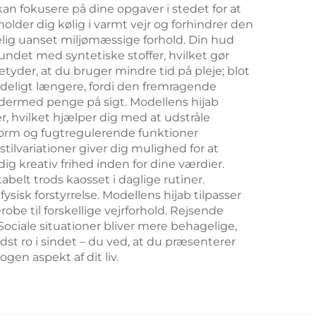
kan fokusere på dine opgaver i stedet for at
lder dig kølig i varmt vejr og forhindrer den
elig uanset miljømæssige forhold. Din hud
bundet med syntetiske stoffer, hvilket gør
der, at du bruger mindre tid på pleje; blot
tydeligt længere, fordi den fremragende
g dermed penge på sigt. Modellens hijab
, hvilket hjælper dig med at udstråle
sform og fugtregulerende funktioner
ilvariationer giver dig mulighed for at
g kreativ frihed inden for dine værdier.
abelt trods kaosset i daglige rutiner.
sk forstyrrelse. Modellens hijab tilpasser
be til forskellige vejrforhold. Rejsende
Sociale situationer bliver mere behagelige,
l sidst ro i sindet – du ved, at du præsenterer
gen aspekt af dit liv.