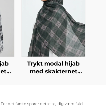
jab
Trykt modal hijab
et
med skakternet
 hvid
design i grøn
 For det første sparer dette tøj dig værdifuld