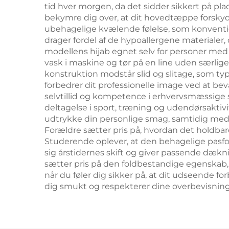
tid hver morgen, da det sidder sikkert på plad
bekymre dig over, at dit hovedtæppe forskyde
ubehagelige kvælende følelse, som konvention
drager fordel af de hypoallergene materialer, 
modellens hijab egnet selv for personer me
vask i maskine og tør på en line uden særlig
konstruktion modstår slid og slitage, som ty
forbedrer dit professionelle image ved at be
selvtillid og kompetence i erhvervsmæssige 
deltagelse i sport, træning og udendørsaktiv
udtrykke din personlige smag, samtidig med at
Forældre sætter pris på, hvordan det holdbare s
Studerende oplever, at den behagelige pasfor
sig årstidernes skift og giver passende dækni
sætter pris på den foldbestandige egenskab, de
når du føler dig sikker på, at dit udseende forbl
dig smukt og respekterer dine overbevisninger