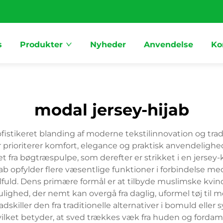
s
Produkter
Nyheder
Anvendelse
Ko
modal jersey-hijab
stikeret blanding af moderne tekstilinnovation og tradit
rioriterer komfort, elegance og praktisk anvendelighed. 
 fra bøgtræspulpe, som derefter er strikket i en jersey-
jab opfylder flere væsentlige funktioner i forbindelse me
lfuld. Dens primære formål er at tilbyde muslimske kvin
ighed, der nemt kan overgå fra daglig, uformel tøj til m
killer den fra traditionelle alternativer i bomuld eller 
ket betyder, at sved trækkes væk fra huden og fordamper