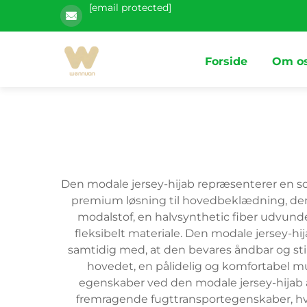
[email protected]
Forside
Om o
Den modale jersey-hijab repræsenterer en sofi
premium løsning til hovedbeklædning, der p
modalstof, en halvsynthetic fiber udvundet
fleksibelt materiale. Den modale jersey-hi
samtidig med, at den bevares åndbar og sti
hovedet, en pålidelig og komfortabel mul
egenskaber ved den modale jersey-hijab ads
fremragende fugttransportegenskaber, hvil