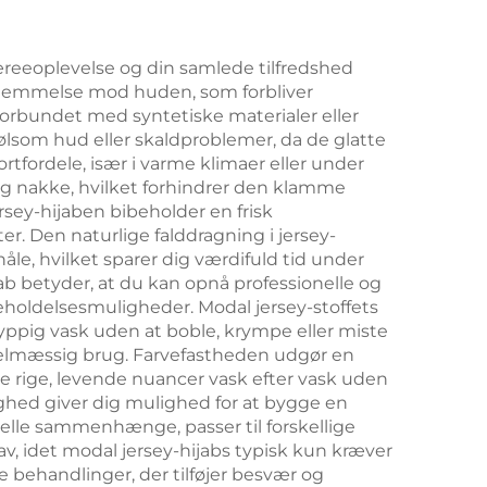
 bæreeoplevelse og din samlede tilfredshed
ornemmelse mod huden, som forbliver
forbundet med syntetiske materialer eller
følsom hud eller skaldproblemer, da de glatte
ortfordele, især i varme klimaer eller under
d og nakke, hvilket forhindrer den klamme
sey-hijaben bibeholder en frisk
er. Den naturlige falddragning i jersey-
e, hvilket sparer dig værdifuld tid under
b betyder, at du kan opnå professionelle og
geholdelsesmuligheder. Modal jersey-stoffets
hyppig vask uden at boble, krympe eller miste
egelmæssig brug. Farvefastheden udgør en
ine rige, levende nuancer vask efter vask uden
ighed giver dig mulighed for at bygge en
melle sammenhænge, passer til forskellige
krav, idet modal jersey-hijabs typisk kun kræver
e behandlinger, der tilføjer besvær og