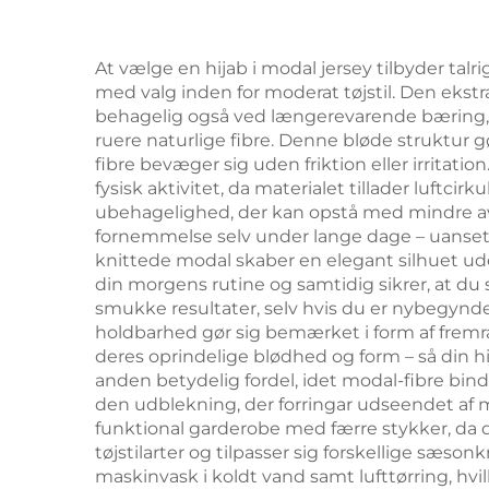
At vælge en hijab i modal jersey tilbyder tal
med valg inden for moderat tøjstil. Den eks
behagelig også ved længerevarende bæring, og
ruere naturlige fibre. Denne bløde struktur 
fibre bevæger sig uden friktion eller irritati
fysisk aktivitet, da materialet tillader luftc
ubehagelighed, der kan opstå med mindre avan
fornemmelse selv under lange dage – uanset om
knittede modal skaber en elegant silhuet ude
din morgens rutine og samtidig sikrer, at d
smukke resultater, selv hvis du er nybegynde
holdbarhed gør sig bemærket i form af fremra
deres oprindelige blødhed og form – så din 
anden betydelig fordel, idet modal-fibre bind
den udblekning, der forringar udseendet af mi
funktional garderobe med færre stykker, da d
tøjstilarter og tilpasser sig forskellige sæson
maskinvask i koldt vand samt lufttørring, hvi