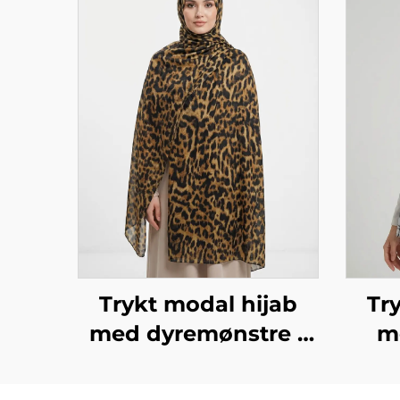
Trykt modal hijab
Tr
med dyremønstre –
m
leopardmønstre
desi