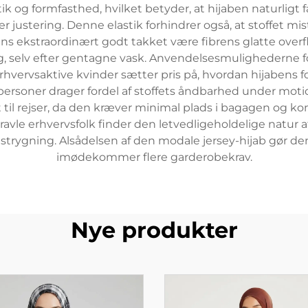
astik og formfasthed, hvilket betyder, at hijaben naturli
r justering. Denne elastik forhindrer også, at stoffet mi
ns ekstraordinært godt takket være fibrens glatte overfl
g, selv efter gentagne vask. Anvendelsesmulighederne f
rhvervsaktive kvinder sætter pris på, hvordan hijabens fo
personer drager fordel af stoffets åndbarhed under motio
 til rejser, da den kræver minimal plads i bagagen og ko
 erhvervsfolk finder den letvedligeholdelige natur af 
strygning. Alsådelsen af den modale jersey-hijab gør den
imødekommer flere garderobekrav.
Nye produkter