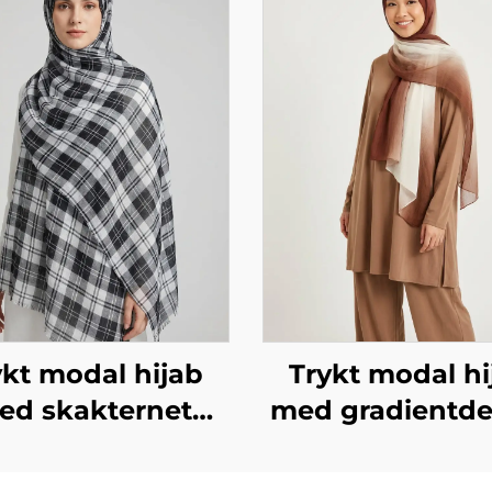
ykt modal hijab
Trykt modal hi
ed skakternet
med gradientde
gn i sort og hvid