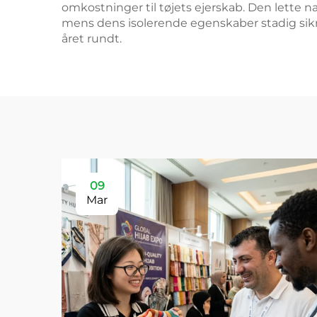
omkostninger til tøjets ejerskab. Den lette n
mens dens isolerende egenskaber stadig sikre
året rundt.
09
Mar