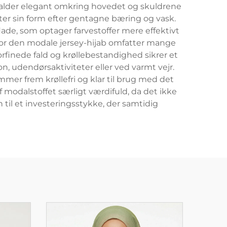
gt falder elegant omkring hovedet og skuldrene
ster sin form efter gentagne bæring og vask.
ade, som optager farvestoffer mere effektivt
or den modale jersey-hijab omfatter mange
rfinede fald og krøllebestandighed sikrer et
n, udendørsaktiviteter eller ved varmt vejr.
mmer frem krøllefri og klar til brug med det
modalstoffet særligt værdifuld, da det ikke
 til et investeringsstykke, der samtidig