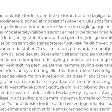
rige praktiske fordele, der direkte forbedrer din daglige
traordinære blødhed af modalstof skaber en luksuriøs f
 eliminerer irritation eller kløen, som nogle gange er 
gør modal jersey-hijaben særligt egnet til personer med 
on. Modal jersey-stoffets åndbarhed giver betydelige komf
irkulation og samtidig transporterer fugt væk fra dit hove
cerede stoffer. Du vil sætte pris på, hvordan modal jer
 du arbejder, studerer eller deltager i sociale aktivitet
n krav om komplicerede stylingteknikker eller mange nål
u ser velklædt og pæn ud. Denne nemme styling-egenska
r inden for hijab-bæring eller blot foretrækker lavvedli
gende værdi for din investering, da disse hijabs tåber 
hijab fortsætter med at se ny ud, selv efter måneders r
er farvestoffer ekstremt godt, så din hijab bibeholder s
ndre kvalitetsfulde stoffer. Modal jersey-hijabens alsid
isse hijabs skifter problemfrit mellem uformelle og for
krav. Du får praktiske fordele af de lave vedligeholdelses
lket eliminerer behovet for kemisk rengøring eller særlig