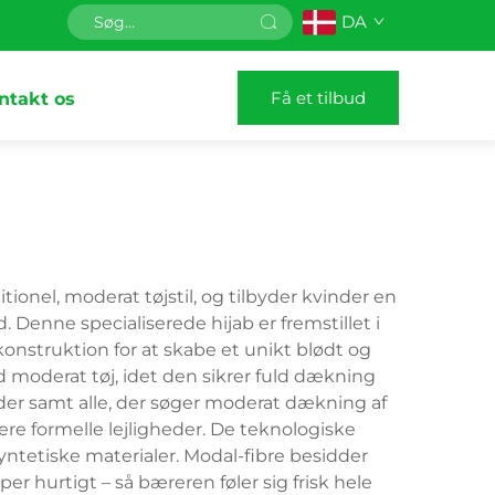
DA
Få et tilbud
ntakt os
ionel, moderat tøjstil, og tilbyder kvinder en
Denne specialiserede hijab er fremstillet i
konstruktion for at skabe et unikt blødt og
d moderat tøj, idet den sikrer fuld dækning
der samt alle, der søger moderat dækning af
ere formelle lejligheder. De teknologiske
syntetiske materialer. Modal-fibre besidder
 hurtigt – så bæreren føler sig frisk hele