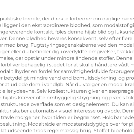
praktiske fordele, der direkte forbedrer din daglige bær
del ligger i den ekstraordinære blødhed, som modalstof g
længerevarende kontakt, føles denne hijab blid og luksuri
r. Denne blødhed bevares konsekvent, selv efter flere va
der med brug. Fugtstyringsegenskaberne ved den modale 
er eller du befinder dig i overfyldte omgivelser, trækker
se, der opstår under mindre åndende stoffer. Denne fugt
orbliver behagelig i stedet for at skulle håndtere vådt m
l tilbyder en fordel for samvittighedsfulde forbrugere,
r betydeligt mindre vand end bomuldsdyrkning, og pr
for at udlede dem i vandløb. Når du vælger en modal krø
 eller ydeevne. Selv krøllestrukturen giver en særpræget 
e hijabs kræver ofte omhyggelig strygning og præcis fold
 strukturede overflade som et designelement. Du kan 
tur skaber automatisk visuel interesse og dybde. Denne 
på travle morgener, hvor tiden er begrænset. Holdbarhed
sbeslutning. Modaltråde er modstandsdygtige over for pi
 glat udseende trods regelmæssig brug. Stoffet bibehol