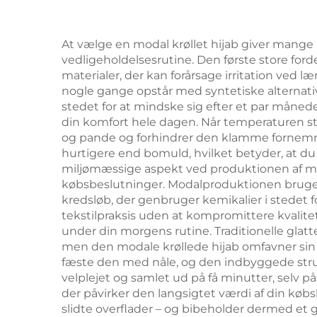
At vælge en modal krøllet hijab giver mange 
vedligeholdelsesrutine. Den første store for
materialer, der kan forårsage irritation ved 
nogle gange opstår med syntetiske alternative
stedet for at mindske sig efter et par måne
din komfort hele dagen. Når temperaturen stig
og pande og forhindrer den klamme fornemmel
hurtigere end bomuld, hvilket betyder, at du f
miljømæssige aspekt ved produktionen af moda
købsbeslutninger. Modalproduktionen bruge
kredsløb, der genbruger kemikalier i stedet 
tekstilpraksis uden at kompromittere kvalitet
under din morgens rutine. Traditionelle glatt
men den modale krøllede hijab omfavner sin
fæste den med nåle, og den indbyggede struk
velplejet og samlet ud på få minutter, selv 
der påvirker den langsigtet værdi af din køb
slidte overflader – og bibeholder dermed et