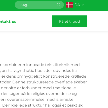
DA
Få et tilbud
ntakt os
er kombinerer innovativ tekstilteknik med
en halvsynthetic fiber, der udvindes fra
b er dens omhyggeligt konstruerede krøllede
etoder. Denne strukturerede overflade skaber
, der ofte er forbundet med traditionelle
 der søger både religiøs overholdelse og
 er i overensstemmelse med islamiske
Den krøllede struktur har også et praktisk