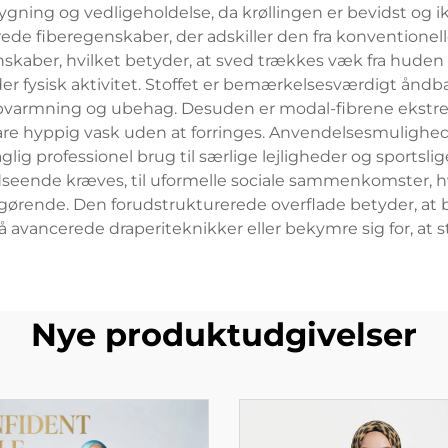
ygning og vedligeholdelse, da krøllingen er bevidst og ik
de fiberegenskaber, der adskiller den fra konventionelle
skaber, hvilket betyder, at sved trækkes væk fra huden
der fysisk aktivitet. Stoffet er bemærkelsesværdigt åndba
veropvarmning og ubehag. Desuden er modal-fibrene ekstr
klare hyppig vask uden at forringes. Anvendelsesmulighe
daglig professionel brug til særlige lejligheder og sportsl
udseende kræves, til uformelle sociale sammenkomster, h
gørende. Den forudstrukturerede overflade betyder, at b
avancerede draperiteknikker eller bekymre sig for, at sto
Nye produktudgivelser