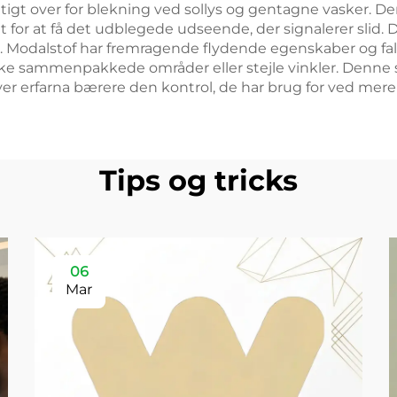
igt over for blekning ved sollys og gentagne vasker. De
tedet for at få det udblegede udseende, der signalerer sl
il. Modalstof har fremragende flydende egenskaber og f
ke sammenpakkede områder eller stejle vinkler. Denne sa
ver erfarna bærere den kontrol, de har brug for ved me
Tips og tricks
06
Mar