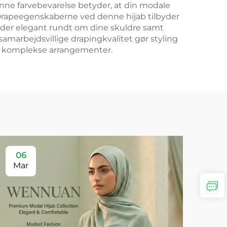
nne farvebevarelse betyder, at din modale
id. Drapeegenskaberne ved denne hijab tilbyder
alder elegant rundt om dine skuldre samt
marbejdsvillige drapingkvalitet gør styling
re komplekse arrangementer.
06
Mar