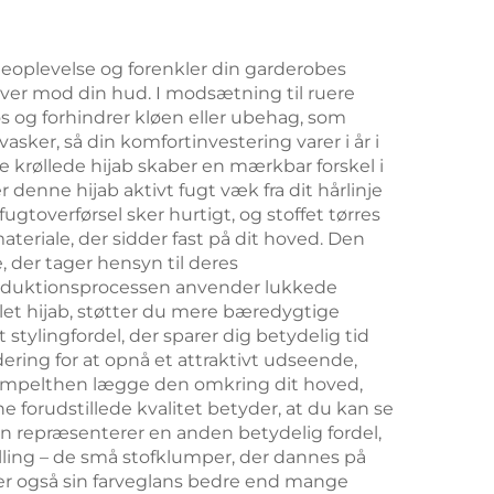
eeoplevelse og forenkler din garderobes
iver mod din hud. I modsætning til ruere
øs og forhindrer kløen eller ubehag, som
sker, så din komfortinvestering varer i år i
krøllede hijab skaber en mærkbar forskel i
 denne hijab aktivt fugt væk fra dit hårlinje
overførsel sker hurtigt, og stoffet tørres
ateriale, der sidder fast på dit hoved. Den
 der tager hensyn til deres
oduktionsprocessen anvender lukkede
llet hijab, støtter du mere bæredygtige
stylingfordel, der sparer dig betydelig tid
ering for at opnå et attraktivt udseende,
simpelthen lægge den omkring dit hoved,
forudstillede kvalitet betyder, at du kan se
en repræsenterer en anden betydelig fordel,
lling – de små stofklumper, der dannes på
der også sin farveglans bedre end mange