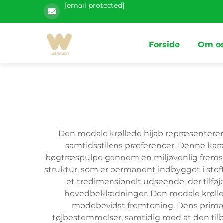
[email protected]
Forside
Om o
Den modale krøllede hijab repræsenterer 
samtidsstilens præferencer. Denne karak
bøgtræspulpe gennem en miljøvenlig fremsti
struktur, som er permanent indbygget i stof
et tredimensionelt udseende, der tilføje
hovedbeklædninger. Den modale krøllede 
modebevidst fremtoning. Dens primær
tøjbestemmelser, samtidig med at den tilb