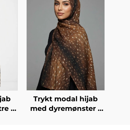
jab
Trykt modal hijab
re –
med dyremønster –
re
fawn-mønster