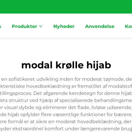
s
Produkter
Nyheder
Anvendelse
Ko
modal krølle hijab
en sofistikeret udvikling inden for moderat tøjmode, d
teristiske hovedbeklædning er fremstillet af modalstof, 
llingsproces. Det afgørende kendetegn for denne hija
fets struktur ved hjælp af specialiserede behandlingsm
r visuel dybde og eliminerer det flade, livløse udseende
hijab opfylder flere væsentlige funktioner for bærere,
e formål er at sikre en moderat hovedbeklædning, der
yder ekstraordinel komfort under længerevarende brug. 