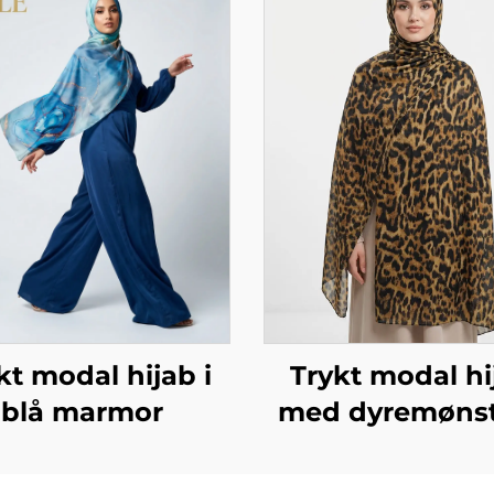
kt modal hijab i
Trykt modal hi
blå marmor
med dyremønst
leopardmønst