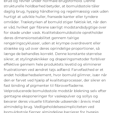
brud og revner under normale brugsforhold. Denne
strukturelle holdbarhed betyder, at bomuldsstole tåler
daglig brug, hyppig håndtering og regelmæssig vask uden
hurtigt at udvikle huller, fransede kanter eller tyndere
områder. Trækstyrken af bomuld stiger faktisk let, når den
er våd, hvilket gør fibrene særligt modstandsdygtige over
for skade under vask. Kvalitetsbomuldsstole opretholder
deres dimensionsstabilitet gennem talrige
rengøringscyklusser, uden at krympe overdrevent eller
strække sig ud over deres oprindelige proportioner, så
længe de behandles korrekt. Denne konstante størrelse
sikrer, at stylingteknikker og draperingsmetoder forbliver
effektive gennem hele produktets levetid og eliminerer
frustrationen ved ændret tøjs adfærd. Farvefasthed er et
andet holdbarhedselement, hvor bomuld glimrer, især når
den er farvet ved hjælp af kvalitetsprocesser, der sikrer en
fast binding af pigmenter til fibroverfladerne.
Velproducerede bomuldsstole modstår blekning selv efter
gentagne eksponeringer for vaskepulver og sollys og
bevarer deres visuelle tiltalende udseende i årevis med
almindelig brug. Vedligeholdelsessimpliciteten ved
bomuldsstole fjerner almindelige barrierer for hyppig