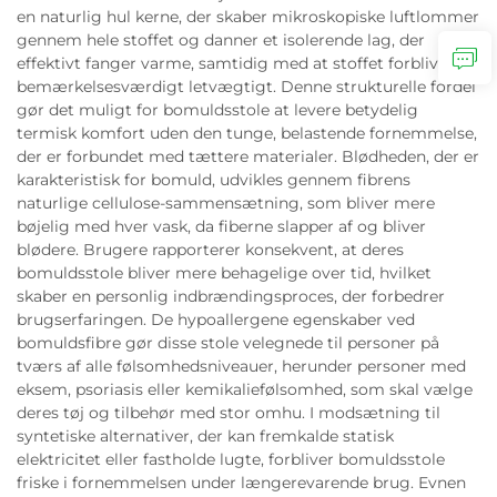
en naturlig hul kerne, der skaber mikroskopiske luftlommer
gennem hele stoffet og danner et isolerende lag, der
effektivt fanger varme, samtidig med at stoffet forbliver
bemærkelsesværdigt letvægtigt. Denne strukturelle fordel
gør det muligt for bomuldsstole at levere betydelig
termisk komfort uden den tunge, belastende fornemmelse,
der er forbundet med tættere materialer. Blødheden, der er
karakteristisk for bomuld, udvikles gennem fibrens
naturlige cellulose-sammensætning, som bliver mere
bøjelig med hver vask, da fiberne slapper af og bliver
blødere. Brugere rapporterer konsekvent, at deres
bomuldsstole bliver mere behagelige over tid, hvilket
skaber en personlig indbrændingsproces, der forbedrer
brugserfaringen. De hypoallergene egenskaber ved
bomuldsfibre gør disse stole velegnede til personer på
tværs af alle følsomhedsniveauer, herunder personer med
eksem, psoriasis eller kemikaliefølsomhed, som skal vælge
deres tøj og tilbehør med stor omhu. I modsætning til
syntetiske alternativer, der kan fremkalde statisk
elektricitet eller fastholde lugte, forbliver bomuldsstole
friske i fornemmelsen under længerevarende brug. Evnen