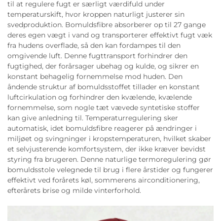
til at regulere fugt er særligt værdifuld under
temperaturskift, hvor kroppen naturligt justerer sin
svedproduktion. Bomuldsfibre absorberer op til 27 gange
deres egen vægt i vand og transporterer effektivt fugt væk
fra hudens overflade, så den kan fordampes til den
omgivende luft. Denne fugttransport forhindrer den
fugtighed, der forårsager ubehag og kulde, og sikrer en
konstant behagelig fornemmelse mod huden. Den
åndende struktur af bomuldsstoffet tillader en konstant
luftcirkulation og forhindrer den kvælende, kvælende
fornemmelse, som nogle tæt vævede syntetiske stoffer
kan give anledning til. Temperaturregulering sker
automatisk, idet bomuldsfibre reagerer på ændringer i
miljøet og svingninger i kropstemperaturen, hvilket skaber
et selvjusterende komfortsystem, der ikke kræver bevidst
styring fra brugeren. Denne naturlige termoregulering gør
bomuldsstole velegnede til brug i flere årstider og fungerer
effektivt ved forårets køl, sommerens airconditionering,
efterårets brise og milde vinterforhold.