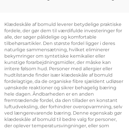
sort og hvid
grøn
Klædeskåle af bomuld leverer betydelige praktiske
fordele, der gør dem til værdifulde investeringer for
alle, der søger pålidelige og komfortable
tilbehørsartikler. Den største fordel ligger i deres
naturlige sammensætning, hvilket eliminerer
bekymringer om syntetiske kemikalier eller
kunstige forarbejdningsmidler, der måske kan
irritere følsom hud. Personer med allergier eller
hudtilstande finder især klædeskåle af bomuld
fordelagtige, da de organiske fibre sjældent udløser
uønskede reaktioner og sikrer behagelig bæring
hele dagen. Åndbarheden er en anden
fremtrædende fordel, da den tillader en konstant
luftudveksling, der forhindrer overopvarmning, selv
ved længerevarende bæring. Denne egenskab gør
klædeskåle af bomuld til bedre valg for personer,
der oplever temperatursvingninger, eller som