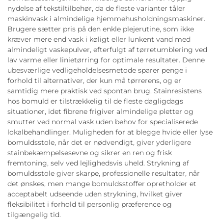
nydelse af tekstiltilbehør, da de fleste varianter tåler
maskinvask i almindelige hjemmehusholdningsmaskiner.
Brugere sætter pris på den enkle plejerutine, som ikke
kræver mere end vask i køligt eller lunkent vand med
almindeligt vaskepulver, efterfulgt af tørretumblering ved
lav varme eller linietørring for optimale resultater. Denne
ubesværlige vedligeholdelsesmetode sparer penge i
forhold til alternativer, der kun må tørrerens, og er
samtidig mere praktisk ved spontan brug. Stainresistens
hos bomuld er tilstrækkelig til de fleste dagligdags
situationer, idet fibrene frigiver almindelige pletter og
smutter ved normal vask uden behov for specialiserede
lokalbehandlinger. Muligheden for at blegge hvide eller lyse
bomuldsstole, når det er nødvendigt, giver yderligere
stainbekæmpelsesevne og sikrer en ren og frisk
fremtoning, selv ved lejlighedsvis uheld. Strykning af
bomuldsstole giver skarpe, professionelle resultater, når
det ønskes, men mange bomuldsstoffer opretholder et
acceptabelt udseende uden strykning, hvilket giver
fleksibilitet i forhold til personlig præference og
tilgængelig tid.