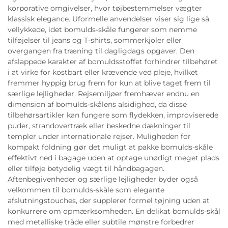
korporative omgivelser, hvor tøjbestemmelser vægter
klassisk elegance. Uformelle anvendelser viser sig lige så
vellykkede, idet bomulds-skåle fungerer som nemme
tilføjelser til jeans og T-shirts, sommerkjoler eller
overgangen fra træning til dagligdags opgaver. Den
afslappede karakter af bomuldsstoffet forhindrer tilbehøret
i at virke for kostbart eller krævende ved pleje, hvilket
fremmer hyppig brug frem for kun at blive taget frem til
særlige lejligheder. Rejsemiljøer fremhæver endnu en
dimension af bomulds-skålens alsidighed, da disse
tilbehørsartikler kan fungere som flydekken, improviserede
puder, strandovertræk eller beskedne dækninger til
templer under internationale rejser. Muligheden for
kompakt foldning gør det muligt at pakke bomulds-skåle
effektivt ned i bagage uden at optage unødigt meget plads
eller tilføje betydelig vægt til håndbagagen.
Aftenbegivenheder og særlige lejligheder byder også
velkommen til bomulds-skåle som elegante
afslutningstouches, der supplerer formel tøjning uden at
konkurrere om opmærksomheden. En delikat bomulds-skål
med metalliske tråde eller subtile mønstre forbedrer