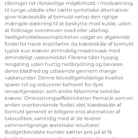
tilbringer tid i forskellige miljøforhold. I modsætning
til tunge uldsåle eller tætte syntetiske alternativer
giver klædeskåle af bomuld netop den rigtige
mængde dækning til at beskytte mod kulde, uden
at forårsage overdreven sved eller ubehag.
Vedligeholdelsessimpliciteten udgør en afgørende
fordel for travle livsstilarter, da klædeskåle af bomuld
typisk kun kræver almindelig maskinvask med
almindeligt vaskemiddel. Fibrene tåler hyppig
rengøring uden hurtig nedbrydning og bevares
deres blødhed og udseende gennem mange
vaskerunder. Denne letvedligeholdelige kvalitet
sparer tid og reducerer behovet for dyre
renseritjenester, som andre følsomme tekstiler
kræver. Omkostningseffektiviteten fremstår som en
anden overbevisende fordel, idet klædeskåle af
bomuld generelt er billigere end alternativer af
luksusfibre, samtidig med at de leverer
sammenlignelige æstetiske resultater.
Budgetbevidste kunder sætter pris på at få