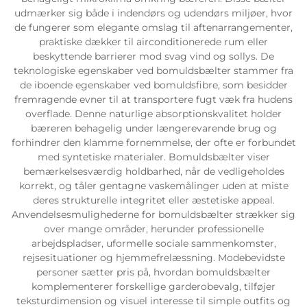
udmærker sig både i indendørs og udendørs miljøer, hvor
de fungerer som elegante omslag til aftenarrangementer,
praktiske dækker til airconditionerede rum eller
beskyttende barrierer mod svag vind og sollys. De
teknologiske egenskaber ved bomuldsbælter stammer fra
de iboende egenskaber ved bomuldsfibre, som besidder
fremragende evner til at transportere fugt væk fra hudens
overflade. Denne naturlige absorptionskvalitet holder
bæreren behagelig under længerevarende brug og
forhindrer den klamme fornemmelse, der ofte er forbundet
med syntetiske materialer. Bomuldsbælter viser
bemærkelsesværdig holdbarhed, når de vedligeholdes
korrekt, og tåler gentagne vaskemålinger uden at miste
deres strukturelle integritet eller æstetiske appeal.
Anvendelsesmulighederne for bomuldsbælter strækker sig
over mange områder, herunder professionelle
arbejdspladser, uformelle sociale sammenkomster,
rejsesituationer og hjemmefrelæssning. Modebevidste
personer sætter pris på, hvordan bomuldsbælter
komplementerer forskellige garderobevalg, tilføjer
teksturdimension og visuel interesse til simple outfits og