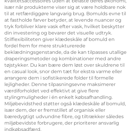
kvalitetsaccessoires uden at belaste deres økonomi,
især når produkterne viser sig at være holdbare nok
til at retfærdiggøre langvarig brug. Bomulds evne til
at fastholde farver betyder, at levende nuancer og
tryk forbliver klare vask efter vask, hvilket beskytter
din investering og bevarer det visuelle udtryk.
Stilflexibiliteten giver klædeskåle af bomuld en
fordel frem for mere strukturerede
beklædningsgenstande, da de kan tilpasses utallige
draperingsmetoder og kombinationer med andre
tøjstykker. Du kan bære dem løst over skuldrene til
en casual look, snor dem tæt for ekstra varme eller
arrangere dem i sofistikerede folder til formelle
lejligheder. Denne tilpasningsevne maksimerer
værdiforholdet ved effektivt at give flere
stylingmuligheder i én enkelt købsafhandling.
Miljøbevidsthed støtter også klædeskåle af bomuld,
især dem, der er fremstillet af organisk eller
bæredygtigt udvundne fibre, og tiltrækker således
miljøbevidste forbrugere, der prioriterer ansvarlig
indkøbsadfærd.