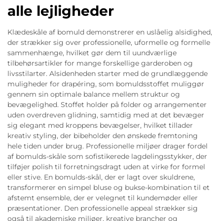
alle lejligheder
Klædeskåle af bomuld demonstrerer en uslåelig alsidighed,
der strækker sig over professionelle, uformelle og formelle
sammenhænge, hvilket gør dem til uundværlige
tilbehørsartikler for mange forskellige garderoben og
livsstilarter. Alsidenheden starter med de grundlæggende
muligheder for drapéring, som bomuldsstoffet muliggør
gennem sin optimale balance mellem struktur og
bevægelighed. Stoffet holder på folder og arrangementer
uden overdreven glidning, samtidig med at det bevæger
sig elegant med kroppens bevægelser, hvilket tillader
kreativ styling, der bibeholder den ønskede fremtoning
hele tiden under brug. Professionelle miljøer drager fordel
af bomulds-skåle som sofistikerede lagdelingsstykker, der
tilføjer polish til forretningsdragt uden at virke for formel
eller stive. En bomulds-skål, der er lagt over skuldrene,
transformerer en simpel bluse og bukse-kombination til et
afstemt ensemble, der er velegnet til kundemøder eller
præsentationer. Den professionelle appeal strækker sig
også til akademiske miljøer, kreative brancher og