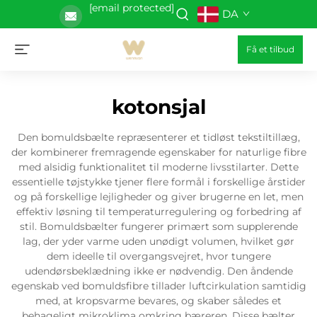
[email protected]
DA
Få et tilbud
kotonsjal
Den bomuldsbælte repræsenterer et tidløst tekstiltillæg,
der kombinerer fremragende egenskaber for naturlige fibre
med alsidig funktionalitet til moderne livsstilarter. Dette
essentielle tøjstykke tjener flere formål i forskellige årstider
og på forskellige lejligheder og giver brugerne en let, men
effektiv løsning til temperaturregulering og forbedring af
stil. Bomuldsbælter fungerer primært som supplerende
lag, der yder varme uden unødigt volumen, hvilket gør
dem ideelle til overgangsvejret, hvor tungere
udendørsbeklædning ikke er nødvendig. Den åndende
egenskab ved bomuldsfibre tillader luftcirkulation samtidig
med, at kropsvarme bevares, og skaber således et
behageligt mikroklima omkring bæreren. Disse bælter