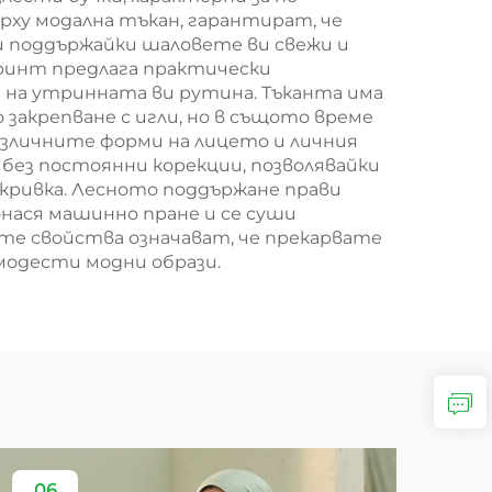
рху модална тъкан, гарантират, че
и поддържайки шаловете ви свежи и
принт предлага практически
 на утринната ви рутина. Тъканта има
закрепване с игли, но в същото време
азличните форми на лицето и личния
 без постоянни корекции, позволявайки
окривка. Лесното поддържане прави
нася машинно пране и се суши
те свойства означават, че прекарвате
 модести модни образи.
06