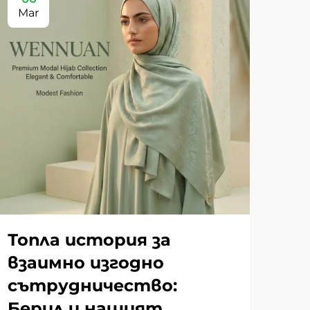
Mar
Топла история за
взаимно изгодно
сътрудничество:
Берил и нашият