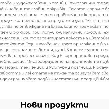
ветове и художествени мотиви. Технологичните 
бикновените главни покривки. Самото модално вл
чителна мекота – често сравнявана с коприната 
 продължително носене през целия ден. Тъканта 
йства по отвеждане на влага, които премахват п
ден и сух дори при топли климатични условия. Те
хнологии, които гарантират яркост на цветовет
 тъканта. Тези шалове намират приложение в мно
ния до специални събития, изискващи елегантен
злъчващ професионален вид в корпоративна сре
учебни сесии. Многообразието на принтовете по
нни модни тенденции и културни празници. Модал
кавостта и лекотата на тъканта осигуряват своб
з да ограничават подвижността или предизвикв
Нови продукти