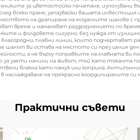
хниките за цветостойко печатане, използвани въ
лед всяко пране, запазвайки вашата инвестиция 
Качеството на драпиране на модалните шалове с 
яват време и намаляват раздразнението по време
ките и фолдовете сигурно, без нужда от излишно 
а благородни, плавни линии, които подчертават р
 че шалът ви остава на мястото си през целия ден
ейности, а не върху поправките на главната ви п
 за заети начини на живот, тъй като тъканта по
твени влакна като памук или коприна. Антигънни
е в наслаждаване на прекрасно координираните си
Практични съвети
06