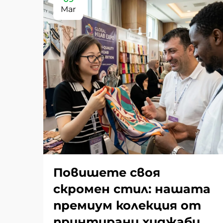
Mar
Повишете своя
скромен стил: нашата
премиум колекция от
принтирани хиджаби