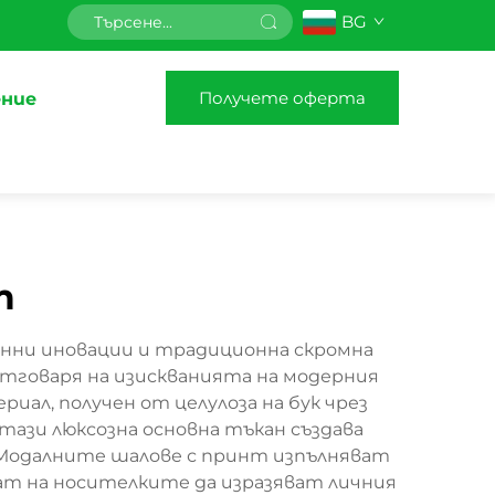
BG
Получете оферта
ние
т
нни иновации и традиционна скромна
отговаря на изискванията на модерния
иал, получен от целулоза на бук чрез
ази люксозна основна тъкан създава
. Модалните шалове с принт изпълняват
ват на носителките да изразяват личния