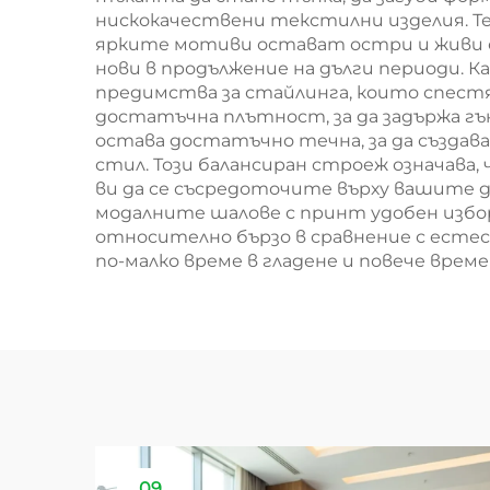
нискокачествени текстилни изделия. Те
ярките мотиви остават остри и живи с
нови в продължение на дълги периоди. 
предимства за стайлинга, които спест
достатъчна плътност, за да задържа гън
остава достатъчно течна, за да създав
стил. Този балансиран строеж означава,
ви да се съсредоточите върху вашите д
модалните шалове с принт удобен избор
относително бързо в сравнение с естес
по-малко време в гладене и повече врем
09