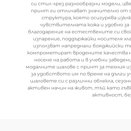
си стил чрез разнообразни модели, ц
принт ги отличават значително от о
структура, която осигурява изклю
чувствителната кожа и удобно за
благодарение на естествените си сво
изпарение, поддържайки носителя хла
използват напреднали бояджийски те
компрометират вродените качества на
носене на работа и в учебни заведе
модалните шалове с принт за техния и
за удобството им по време на дълги 
шаловете си с различни облекла, сезо
активен начин на живот, тъй като гъв
активност, бе