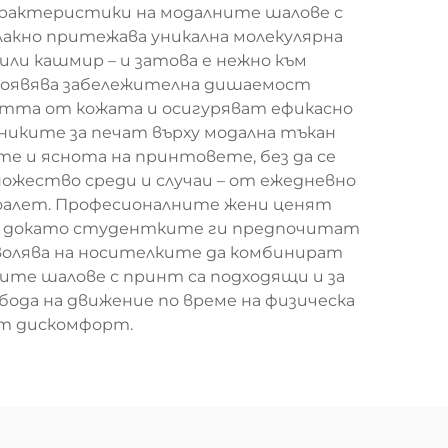
характеристики на модалните шалове с
акно притежава уникална молекулярна
или кашмир – и затова е нежно към
проявява забележителна дишаемост
отта от кожата и осигуряват ефикасно
хниките за печат върху модална тъкан
е и яснота на принтовете, без да се
жество среди и случаи – от ежедневно
 тоалет. Професионалните жени ценят
да, докато студентките ги предпочитат
зволява на носителките да комбинират
ните шалове с принт са подходящи и за
ода на движение по време на физическа
ат дискомфорт.