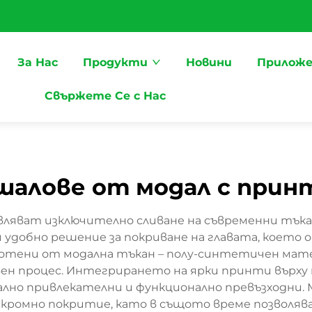
За Нас
Продукти
Новини
Приложе
Свържете Се с Нас
шалове от модал с прин
ляват изключително сливане на съвременни тъка
и удобно решение за покриване на главата, което 
ботени от модална тъкан – полу-синтетичен матер
ен процес. Интегрирането на ярки принти върху т
уално привлекателни и функционално превъзходни
 скромно покритие, като в същото време позволя