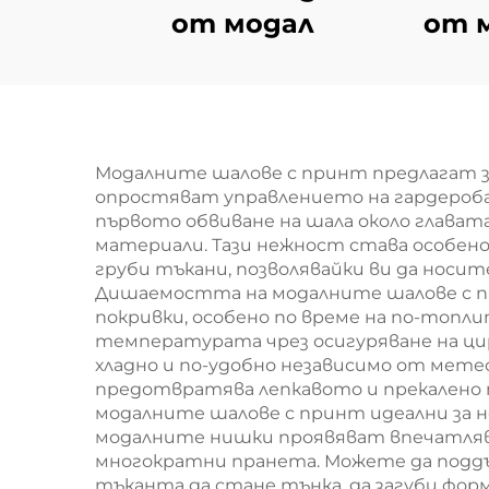
от модал
от м
ка
Модалните шалове с принт предлагат 
опростяват управлението на гардероба
първото обвиване на шала около глават
материали. Тази нежност става особено 
груби тъкани, позволявайки ви да носит
Дишаемостта на модалните шалове с п
покривки, особено по време на по-топ
температурата чрез осигуряване на цирк
хладно и по-удобно независимо от мет
предотвратява лепкавото и прекалено 
модалните шалове с принт идеални за н
модалните нишки проявяват впечатляващ
многократни пранета. Можете да поддъ
тъканта да стане тънка, да загуби форм