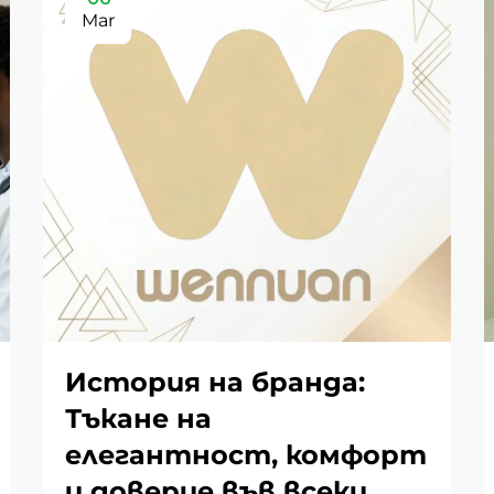
Mar
История на бранда:
Тъкане на
елегантност, комфорт
и доверие във всеки