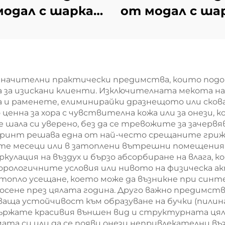
одал с шарка в
от модал с ша
рета – черно-
карета – зел
бяла
значителни практически предимства, които под
 за изискани клиенти. Изключителната мекота на
а и раменете, елиминирайки дразнещото или скова
ценна за хора с чувствителна кожа или за онези,
е шала си уверено, без да се тревожите за зачерв
ринт решава една от най-често срещаните гриж
лите месеци или в затоплени вътрешни помещения
улация на въздух и бързо абсорбиране на влага, ко
еорологичните условия или нивото на физическа 
топло усещане, което може да възникне при син
осене през цялата година. Друго важно предимст
а устойчивост към образуване на бучки (пилинг)
ржате красивия външен вид и структурната цялос
ата си или да се появи онези непривлекателни въз