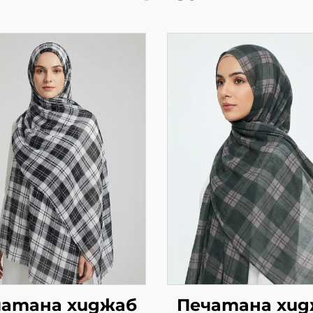
чатана хиджаб
Печатана хид