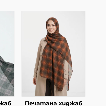
жаб
Печатана хиджаб