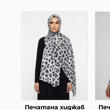
Печатана хиджаб
Пе