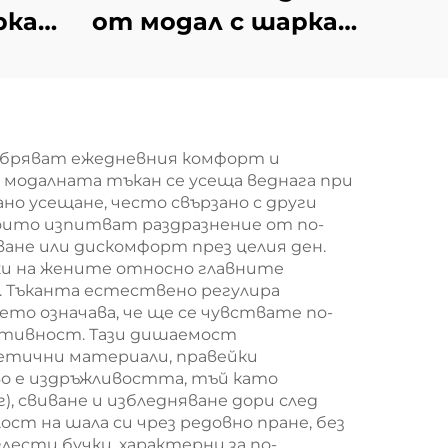
рка в
от модал с шарка в
ена
карета –
тъмнокафява
обряват ежедневния комфорт и
 модалната тъкан се усеща веднага при
но усещане, често свързано с други
 които изпитват раздразнение от по-
яване или дискомфорт през целия ден.
и на жените относно главните
. Тъканта естествено регулира
ето означава, че ще се чувствате по-
активност. Тази дишаемост
тетични материали, правейки
во е издръжливостта, тъй като
, свиване и избледняване дори след
т на шала си чрез редовно пране, без
лести бучки, характерни за по-