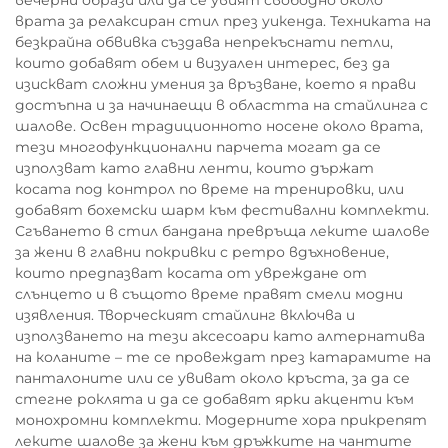
вечерни образи или да се увият свободно около
врата за релаксиран стил през уикенда. Техниката на
безкрайна обвивка създава непрекъснати петли,
които добавят обем и визуален интерес, без да
изискват сложни умения за връзване, което я прави
достъпна и за начинаещи в областта на стайлинга с
шалове. Освен традиционното носене около врата,
тези многофункционални парчета могат да се
използват като главни ленти, които държат
косата под контрол по време на тренировки, или
добавят бохемски шарм към фестивални комплекти.
Сгъването в стил бандана превръща леките шалове
за жени в главни покривки с ретро вдъхновение,
които предпазват косата от увреждане от
слънцето и в същото време правят смели модни
изявления. Творческият стайлинг включва и
използването на тези аксесоари като алтернатива
на коланите – те се провеждат през катарамите на
панталоните или се увиват около кръста, за да се
стегне роклята и да се добавят ярки акценти към
монохромни комплекти. Модерните хора прикрепят
леките шалове за жени към дръжките на чантите