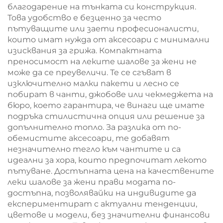
благодарение на тънката си конструкция.
Това удобство е безценно за често
пътуващите или заети професионалисти,
които имат нужда от аксесоари с минимални
изисквания за грижа. Компактната
преносимост на леките шалове за жени не
може да се преувеличи. Те се сгъват в
изключително малки пакети и лесно се
побират в чанти, джобове или чекмеджета на
бюро, което гарантира, че винаги ще имате
подръка стилистична опция или решение за
допълнително топло. За разлика от по-
обемистите аксесоари, те добавят
незначително тегло към чантите и са
идеални за хора, които предпочитат лекото
пътуване. Достъпната цена на качествените
леки шалове за жени прави модата по-
достъпна, позволявайки на индивидите да
експериментират с актуални тенденции,
цветове и модели, без значителни финансови