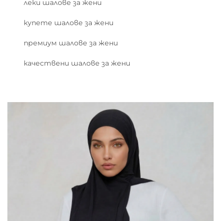
леки шалове за жени
купете шалове за жени
премиум шалове за жени
качествени шалове за жени