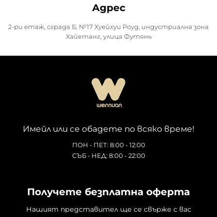
Адрес
2-ри етаж, сграда Б, №17 Хуейхуи Роуд, индустриална зона
Хайетанг, улица Футянь
Имейл или се обадете по всяко време!
ПОН - ПЕТ: 8:00 - 12:00
СЪБ - НЕД: 8:00 - 22:00
Получете безплатна оферта
Нашият представител ще се свърже с вас