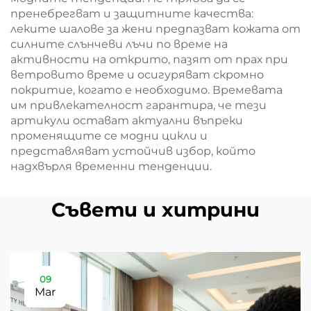
пренебрегват и защитните качества:
леките шалове за жени предпазват кожата от
силните слънчеви лъчи по време на
активности на открито, пазят от прах при
ветровито време и осигуряват скромно
покритие, когато е необходимо. Времевата
им привлекателност гарантира, че тези
артикули остават актуални въпреки
променящите се модни цикли и
представляват устойчив избор, който
надхвърля временни тенденции.
Съвети и хитрини
09
Mar