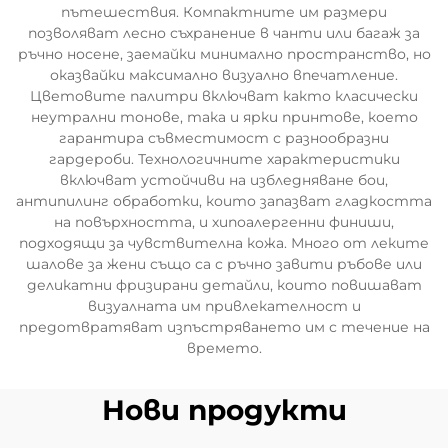
пътешествия. Компактните им размери
позволяват лесно съхранение в чанти или багаж за
ръчно носене, заемайки минимално пространство, но
оказвайки максимално визуално впечатление.
Цветовите палитри включват както класически
неутрални тонове, така и ярки принтове, което
гарантира съвместимост с разнообразни
гардероби. Технологичните характеристики
включват устойчиви на избледняване бои,
антипилинг обработки, които запазват гладкостта
на повърхността, и хипоалергенни финиши,
подходящи за чувствителна кожа. Много от леките
шалове за жени също са с ръчно завити ръбове или
деликатни фризирани детайли, които повишават
визуалната им привлекателност и
предотвратяват изпъстряването им с течение на
времето.
Нови продукти