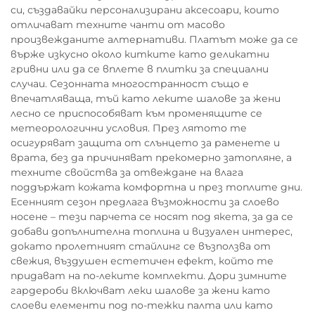
си, създавайки персонализирани аксесоари, които
отличават техните чанти от масово
произвежданите алтернативи. Платът може да се
върже изкусно около китките като деликатни
гривни или да се вплете в плитки за специални
случаи. Сезонната многостранност също е
впечатляваща, тъй като леките шалове за жени
лесно се приспособяват към променящите се
метеорологични условия. През лятото те
осигуряват защита от слънцето за раменете и
врата, без да причиняват прекомерно затопляне, а
техните свойства за отвеждане на влага
поддържат кожата комфортна и през топлите дни.
Есенният сезон предлага възможности за слоево
носене – тези парчета се носят под якета, за да се
добави допълнителна топлина и визуален интерес,
докато пролетният стайлинг се възползва от
свежия, въздушен естетичен ефект, който те
придават на по-леките комплекти. Дори зимните
гардероби включват леки шалове за жени като
слоеви елементи под по-тежки палта или като