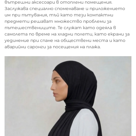
вътрешни аксесоари в отоплени помещения.
Заслужава специално споменаване и приложението
им при пътувания, тъй като тези компактни
предмети решават множество проблеми за
пътешествениците. Те служат като одеяла в
самолета по време на хладни полети, като екрани за
уединение при спане на обществени места и като
аварийни саронги за посещения на плажа.