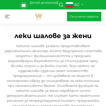
[email protected]
BG
Получете оферта
леки шалове за жени
Леките шалове за жени представляват
задължителен аксесоар, който безупречно съчетава
модата с функционалността и предлага
разнообразни възможности за стилизиране през
всички сезони и за всеки случай. Тези нежни, но
издръжливи изделия имат множество
предназначения — от добавяне на акцент в
монохромен образ до осигуряване на лека топлина
при променливото време. Основната функция на
леките шалове за жени надхвърля чисто
декоративната роля: те служат като практично
решение за непредсказуемия климат, предлагайки
защита срещу хладни полъхове, климатични