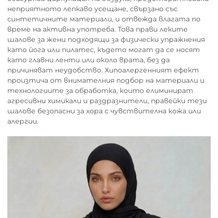
неприятното лепкаво усещане, свързано със
синтетичните материали, и отвежда влагата по
време на активна употреба. Това прави леките
шалове за жени подходящи за физически упражнения
като йога или пилатес, където могат да се носят
като главни ленти или около врата, без да
причиняват неудобство. Хипоалергенният ефект
произтича от внимателния подбор на материали и
технологиите за обработка, които елиминират
агресивни химикали и раздразнители, правейки тези
шалове безопасни за хора с чувствителна кожа или
алергии.