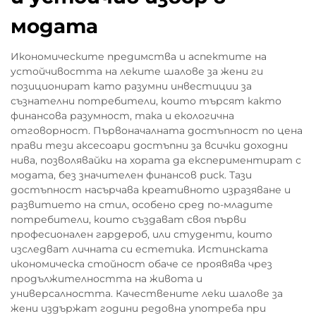
модата
Икономическите предимства и аспектите на
устойчивостта на леките шалове за жени ги
позиционират като разумни инвестиции за
съзнателни потребители, които търсят както
финансова разумност, така и екологична
отговорност. Първоначалната достъпност по цена
прави тези аксесоари достъпни за всички доходни
нива, позволявайки на хората да експериментират с
модата, без значителен финансов риск. Тази
достъпност насърчава креативното изразяване и
развитието на стил, особено сред по-младите
потребители, които създават своя първи
професионален гардероб, или студенти, които
изследват личната си естетика. Истинската
икономическа стойност обаче се проявява чрез
продължителността на живота и
универсалността. Качествените леки шалове за
жени издържат години редовна употреба при