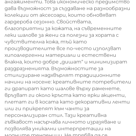
ангажименти. Това икономическо предимство
дава възможност за създаване на разнообразни
колекции от аксесоари, които обновяват
гардероба сезонно. Свойствата,
благоприятни за кожата, на съвременните
леки шалове за жени са полезни за хората с
чувствителна кожа, тъй като
производителите все по-често използват
хипоалергенни материали и естествени
влакна, които добре „дишат“ и минимизират
раздразненията. Възможностите за
стилизиране надхвърлят традиционните
начини на носене: креативните потребители
ги драпират като шалове върху раменете,
връзват ги около кръста като ярки акценти,
плетат ги в косата като декоративни ленти
или ги прикрепят към чанти за
персонализиран стил. Тази креативна
гъвкавост насърчава личното изразяване и
позволява уникални интерпретации на
модните тенденции. Не трябва да се