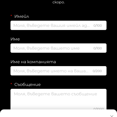
скоро.
Имейл
0/100
Име
0/100
Име на компанията
0/200
Съобщение
0/1000