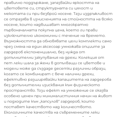
правилно поддържане, запазвайки яркостта на
цветовете си, структурната си цялост и
мекотата си при безброй носене. Тази издръжливост
се отразява в изчисленията на стойността на всяко
носене, които надвишават многократно
първоначалната покупна цена, което ги прави
изключително икономични с течение на времето.
Възможността да обновявате цели комплекти само
чрез смяна на един аксесоар умножава опциите за
гардероб експоненциално, без нужда от
допълнителни закупувания на дрехи. Колекция от
пет леки шала за жени в допълващи се цветове и
модели може да създаде десетки различни образи,
когато се комбинират с вече налични дрехи,
ефективно разширявайки капацитета на гардероба
без допълнителни изисквания към физическото
пространство. Този ефект на умножение се оказва
особено ценен при минималистичния начин на живот
и подходите към „капсулов“ гардероб, които
поставят качеството над количеството.
Екологичните качества на съвременните леки