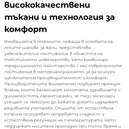
висококачествени
тъкани и технология за
комфорт
Иновацията в тъканите, лежаща в основата на
леките шалове за жени, представлява
забележително постижение в областта на
текстилното инженерство, като комбинира
традиционното майсторство с най-съвременните
постижения в материалознанието, за да осигури
изключителна производителност и комфорт.
Производителите внимателно подбират премиум
влакна, които балансират мекотата, здравината и
дишаемостта, гарантирайки, че тези аксесоари
усещат се люксозно до кожата, докато издържат
редовната употреба. Опциите от естествена
коприна осигуряват непревзета гладкост и
естествена регулация на температурата, като
поддържат носителя прохладен при топло време и