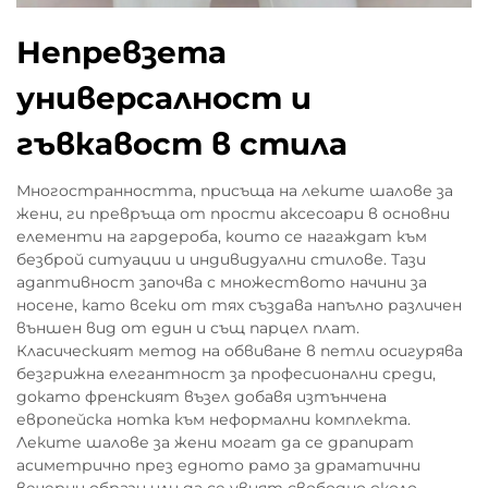
Непревзета
универсалност и
гъвкавост в стила
Многостранността, присъща на леките шалове за
жени, ги превръща от прости аксесоари в основни
елементи на гардероба, които се нагаждат към
безброй ситуации и индивидуални стилове. Тази
адаптивност започва с множеството начини за
носене, като всеки от тях създава напълно различен
външен вид от един и същ парцел плат.
Класическият метод на обвиване в петли осигурява
безгрижна елегантност за професионални среди,
докато френският възел добавя изтънчена
европейска нотка към неформални комплекта.
Леките шалове за жени могат да се драпират
асиметрично през едното рамо за драматични