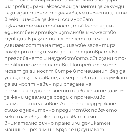
импровизирани аксесоари за чанти за секунди.
Тази адаптивност означава, че инвестициите
в леки шалове за жени осигуряват
изключителна стойност, тъй като един-
единствен артикул изпълнява множество
функции в различни контексти и сезони.
Дишаемостта на тези шалове гарантира
комфорт през целия ден и предотвратява
прегряването и неудобството, свързани с по-
тежките алтернативи. Потребителите
могат да ги носят вътре в помещения, без да
усещат задушаване, а след това да продължат
да ги носят навън при спадане на
температурите, което прави леките шалове
за жени идеални за среди с променливо
климатично условие. Лесното поддържане
също е значително предимство: повечето
леки шалове за жени изискват само
внимателно ръчно пране или деликатен
машинен режим и бързо се изсушават