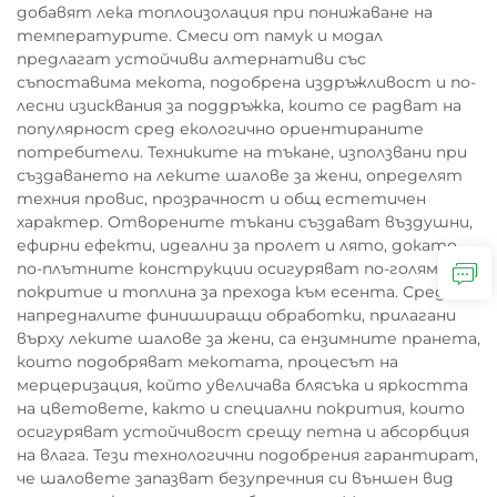
добавят лека топлоизолация при понижаване на
температурите. Смеси от памук и модал
предлагат устойчиви алтернативи със
съпоставима мекота, подобрена издръжливост и по-
лесни изисквания за поддръжка, които се радват на
популярност сред екологично ориентираните
потребители. Техниките на тъкане, използвани при
създаването на леките шалове за жени, определят
техния провис, прозрачност и общ естетичен
характер. Отворените тъкани създават въздушни,
ефирни ефекти, идеални за пролет и лято, докато
по-плътните конструкции осигуряват по-голямо
покритие и топлина за прехода към есента. Сред
напредналите финиширащи обработки, прилагани
върху леките шалове за жени, са ензимните пранета,
които подобряват мекотата, процесът на
мерцеризация, който увеличава блясъка и яркостта
на цветовете, както и специални покрития, които
осигуряват устойчивост срещу петна и абсорбция
на влага. Тези технологични подобрения гарантират,
че шаловете запазват безупречния си външен вид