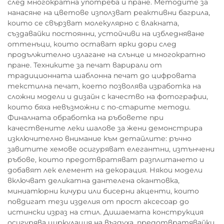
след многократна употреба и пране. Методите за
нанасяне на цветове използват реактивни багрила,
които се свързват молекулярно с влакната,
създавайки постоянни, устойчиви на избледняване
оттенъци, които остават ярки дори след
продължително излагане на слънце и многократно
пране. Техниките за печат варирали от
традиционната шаблонна печат до цифровата
текстилна печат, което позволява изработка на
сложни модели и дизайн с качество на фотографии,
които бяха невъзможни с по-старите методи.
Финалната обработка на ръбовете при
качествените леки шалове за жени демонстрира
изключително внимание към детайлите: ръчно
завитите хемове осигуряват елегантни, изтънчени
ръбове, които предотвратяват разплитането и
добавят лек елемент на декорация. Някои модели
включват деликатна дантелена окантовка,
миниатюрни кичури или бисерни акценти, които
повдигат тези изделия от прост аксесоар до
истински израз на стил. Дишаемата конструкция
осигурява циркулация на въздуха, предотвратявайки