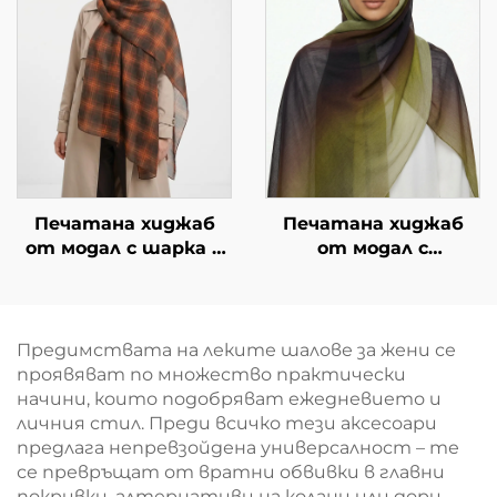
Печатана хиджаб
Печатана хиджаб
от модал с шарка в
от модал с
карета –
градиентен дизайн
тъмнокафява
Предимствата на леките шалове за жени се
проявяват по множество практически
начини, които подобряват ежедневието и
личния стил. Преди всичко тези аксесоари
предлага непревзойдена универсалност – те
се превръщат от вратни обвивки в главни
покривки, алтернативи на колани или дори