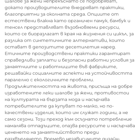
шалове за жени непрекъснато се подобряват,
докато производителите внедряват практики,
благоприятни за околната среда. Опциите от
естествени влакна като органичен памук, бамбук и
тенсел представляват възобновяеми ресурси,
които се биоразлагат в края на жизнения си цикъл, за
разлика от синтетичните алтернативи, които
остават в депозитите десетилетия наред.
Етичните производствени практики гарантират
справедливи заплати и безопасни работни условия за
занаятчиите и работниците във фабриките,
решавайки социалните аспекти на устойчивостта
паралелно с екологичните проблеми.
Продължителността на живота, присъща на добре
изработените леки шалове за жени, противостои
на културата на бързата мода и насърчава
потребителите да купуват по-малко, но по-
качествени изделия, които им служат години, а не
само сезони. Този преход към осъзнато потребление
намалява отпадъците, опазва ресурсите и насърчава
цененето на занаятчийството преди
разхвърлянето. Времево независимите дизайн-