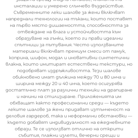
инсталации и умерено слънчево въздействие.
Съвременните леки шалове за жени включват
напреднали технологии на тъкани, които поставят
на първо място дишаемостта, способността за
отвеждане на влага и устойчивостта към
образуване на гънки, което ги прави идеални
спътници за пътувания. Често използваните
материали включват премиум смеси от памук,
коприна, шифон, модал и иновативни синтетични
влакна, които имитират естествени текстури, но
подобряват издръжливостта. Тези шалове
обикновено имат дължина между 70 и 80 инча и
ширина между 20 и 40 инча, което осигурява
достатъчно плат за различни техники на драпиране
и начини на стилизиране. Приложенията им
обхващат както професионални среди — където
леките шалове за жени придават изтънченост на
деловия гардероб, така и неформални обстановки —
където добавят индивидуалност на ежедневните
образи. Те се използват отлично на открити
събития, плажни излети, вечерни срещи и