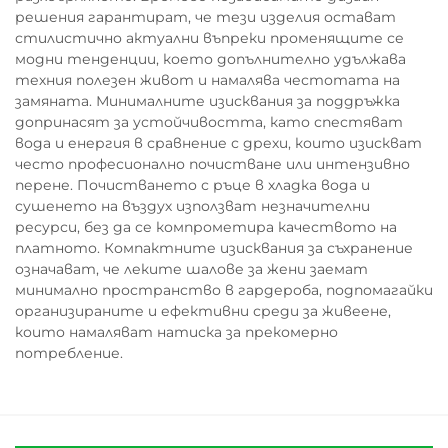
решения гарантират, че тези изделия остават
стилистично актуални въпреки променящите се
модни тенденции, което допълнително удължава
техния полезен живот и намалява честотата на
замяната. Минималните изисквания за поддръжка
допринасят за устойчивостта, като спестяват
вода и енергия в сравнение с дрехи, които изискват
често професионално почистване или интензивно
перене. Почистването с ръце в хладка вода и
сушенето на въздух използват незначителни
ресурси, без да се компрометира качеството на
платното. Компактните изисквания за съхранение
означават, че леките шалове за жени заемат
минимално пространство в гардероба, подпомагайки
организираните и ефективни среди за живеене,
които намаляват натиска за прекомерно
потребление.